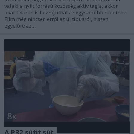
valaki a nyílt forrású közösség aktív tagja, akkor
akár féláron is hozzájuthat az egyszerűbb robothoz.
Film még nincsen erről az új típusról, hiszen
egyelőre az…
A PR2 sütit süt