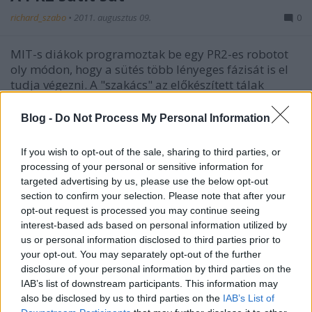
richard_szabo
•
2011. augusztus 09.
0
MIT-s diákok programoztak be egy PR2-es robotot
oly módon, hogy a sütés több lényeges fázisát is el
tudja végezni. A "szakács" az előkészített tálak
tartalmát összeönti és -keveri, majd a keveréket
megsüti.Az eredménnyel kapcsolatos szokásos
Blog -
Do Not Process My Personal Information
megjegyzések itt is…
If you wish to opt-out of the sale, sharing to third parties, or
processing of your personal or sensitive information for
targeted advertising by us, please use the below opt-out
section to confirm your selection. Please note that after your
opt-out request is processed you may continue seeing
interest-based ads based on personal information utilized by
us or personal information disclosed to third parties prior to
your opt-out. You may separately opt-out of the further
disclosure of your personal information by third parties on the
IAB’s list of downstream participants. This information may
also be disclosed by us to third parties on the
IAB’s List of