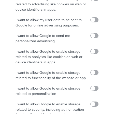
related to advertising like cookies on web or
device identifiers in apps.
I want to allow my user data to be sent to
Google for online advertising purposes.
I want to allow Google to send me
personalized advertising.
PR2 és a Kinect
I want to allow Google to enable storage
related to analytics like cookies on web or
richard_szabo
•
2011. január 05.
0
device identifiers in apps.
A WillowGarage is elkezdte használni a Microsoft új
I want to allow Google to enable storage
szenzorát, és egy új kísérleti ROS modult is
related to functionality of the website or app.
készítettek belőle. Az alábbi filmből látható, hogy hol
is tartanak a fejlesztéssel.Forrás: WillowGarage
I want to allow Google to enable storage
related to personalization.
I want to allow Google to enable storage
related to security, including authentication