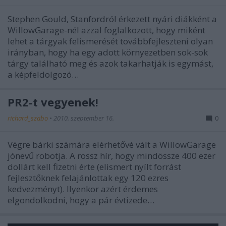
Stephen Gould, Stanfordról érkezett nyári diákként a
WillowGarage-nél azzal foglalkozott, hogy miként
lehet a tárgyak felismerését továbbfejleszteni olyan
irányban, hogy ha egy adott környezetben sok-sok
tárgy található meg és azok takarhatják is egymást,
a képfeldolgozó…
PR2-t vegyenek!
richard_szabo
•
2010. szeptember 16.
0
Végre bárki számára elérhetővé vált a WillowGarage
jónevű robotja. A rossz hír, hogy mindössze 400 ezer
dollárt kell fizetni érte (elismert nyílt forrást
fejlesztőknek felajánlottak egy 120 ezres
kedvezményt). Ilyenkor azért érdemes
elgondolkodni, hogy a pár évtizede…