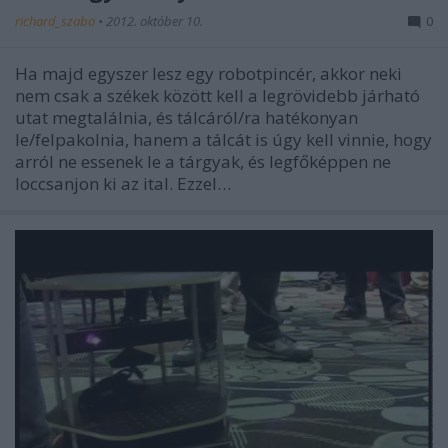
richard_szabo
•
2012. október 10.
0
Ha majd egyszer lesz egy robotpincér, akkor neki
nem csak a székek között kell a legrövidebb járható
utat megtalálnia, és tálcáról/ra hatékonyan
le/felpakolnia, hanem a tálcát is úgy kell vinnie, hogy
arról ne essenek le a tárgyak, és legfőképpen ne
loccsanjon ki az ital. Ezzel…