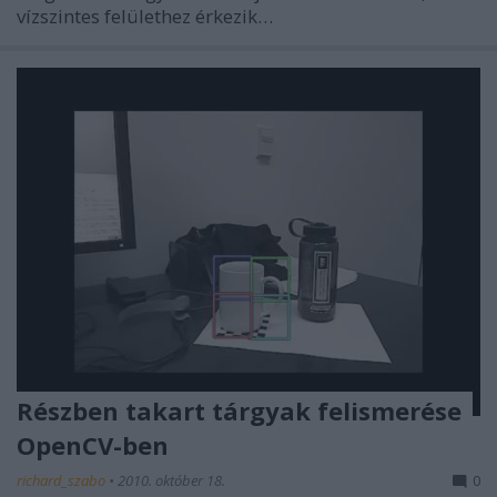
vízszintes felülethez érkezik…
Részben takart tárgyak felismerése
OpenCV-ben
richard_szabo
•
2010. október 18.
0