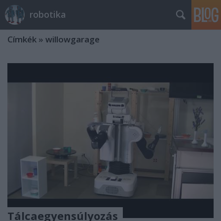
robotika
Címkék
»
willowgarage
Tálcaegyensúlyozás