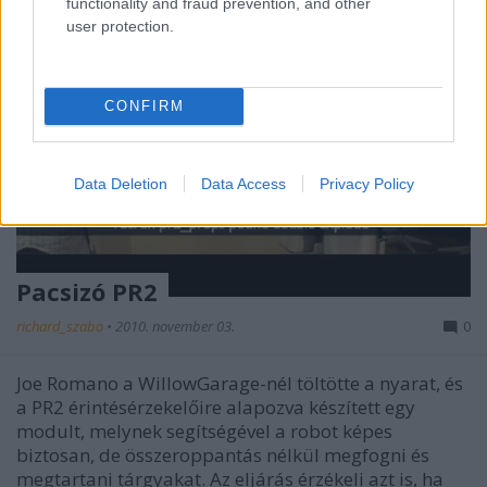
functionality and fraud prevention, and other
user protection.
CONFIRM
Data Deletion
Data Access
Privacy Policy
Pacsizó PR2
richard_szabo
•
2010. november 03.
0
Joe Romano a WillowGarage-nél töltötte a nyarat, és
a PR2 érintésérzekelőire alapozva készített egy
modult, melynek segítségével a robot képes
biztosan, de összeroppantás nélkül megfogni és
megtartani tárgyakat. Az eljárás érzékeli azt is, ha