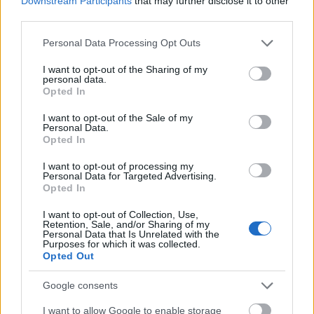
Downstream Participants
that may further disclose it to other
third parties.
Please note that this website/app uses one or more Google
Personal Data Processing Opt Outs
services and may gather and store information including but
Turtlebot-ot a hobbirobotosoknak!
not limited to your visit or usage behaviour. You may click to
I want to opt-out of the Sharing of my
personal data.
grant or deny consent to Google and its third-party tags to
richard_szabo
•
2011. április 12.
0
Opted In
use your data for below specified purposes in below Google
consent section.
I want to opt-out of the Sale of my
A WillowGarage a PR2 és Texai után elkészült egy
Personal Data.
olcsóbb, ezért földi halandóknak is elfogadható árú
Opted In
termékkel, a TurtleBottal. A robot 1200 dollárt
I want to opt-out of processing my
tartalmaz egy iRobot Create-et egy Kinectet, egy
Personal Data for Targeted Advertising.
netbookot és természetesen a robot házát.
Opted In
A készletben a WillowGarage…
I want to opt-out of Collection, Use,
Retention, Sale, and/or Sharing of my
Personal Data that Is Unrelated with the
Purposes for which it was collected.
Opted Out
Google consents
I want to allow Google to enable storage