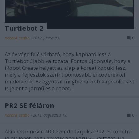
Turtlebot 2
richard_szabo
•
2012. június 03.
0
Az év vége felé várható, hogy kapható lesz a
Turtlebot újabb változata. Fontos újdonság, hogy a
iRobot Create helyett az alap a koreai kobuki lesz,
mely a fejlesztők szerint pontosabb encoderekkel
rendelkezik. Ez egyúttal megbízhatóbb kapcsolódást
is jelent a jármű és a robot…
PR2 SE féláron
richard_szabo
•
2011. augusztus 19.
0
Akiknek nincsen 400 ezer dollárjuk a PR2-es robotra
jó hír lehet, hogy érkezik a félkarú SE változat. Ha