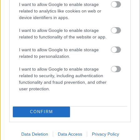
I want to allow Google to enable storage
related to analytics like cookies on web or
device identifiers in apps.
I want to allow Google to enable storage
related to functionality of the website or app.
I want to allow Google to enable storage
related to personalization.
I want to allow Google to enable storage
related to security, including authentication
functionality and fraud prevention, and other
RobonAUT 2012
user protection.
richard_szabo
•
2012. január 06.
1
CONFIRM
2012. január 14-án, szombaton rendezi a Műszaki
Egyetem Automatizálási és Alkalmazott Informatikai
Tanszéke a 3. RobonAUT versenyt, melyen a tanszék
Data Deletion
Data Access
Privacy Policy
hallgatói indulhatnak el. A feladat egy RC autóból