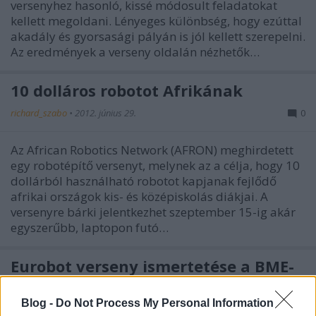
versenyhez hasonló, kissé módosult feladatokat
kellett megoldani. Lényeges különbség, hogy ezúttal
akadály és gyorsasági pályán is jól kellett szerepelni.
Az eredmények a verseny oldalán nézhetők…
10 dolláros robotot Afrikának
richard_szabo
•
2012. június 29.
0
Az African Robotics Network (AFRON) meghirdetett
egy robotépítő versenyt, melynek az a célja, hogy 10
dollárból használható robotot kapjanak fejlődő
afrikai országok kis- és középiskolás diákjai. A
versenyre bárki jelentkezhet szeptember 15-ig akár
egyszerűbb, laptopon futó…
Eurobot verseny ismertetése a BME-
ben
Blog -
Do Not Process My Personal Information
richard_szabo
•
2012. június 14.
0