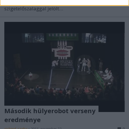
átalakított autonóm járművel végigmenni a
szigetelőszalaggal jelölt…
Második hülyerobot verseny
eredménye
richard_szabo
•
2011. november 22.
0