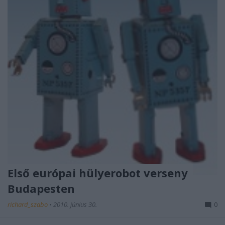
Első európai hülyerobot verseny
Budapesten
richard_szabo
•
2010. június 30.
0