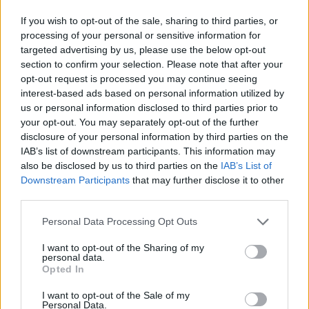
If you wish to opt-out of the sale, sharing to third parties, or
Sajnos csak most ért el hozzám az alábbi esemény
processing of your personal or sensitive information for
híre. Aki teheti, annak érdemes elmennie.
targeted advertising by us, please use the below opt-out
Tanszékünk csapata – a Robo2BME – idén is részt
section to confirm your selection. Please note that after your
vett az Eurobot nemzetközi robotikai versenyen
opt-out request is processed you may continue seeing
Franciaországban, La Ferté Bernard-ban. Csapatunk
interest-based ads based on personal information utilized by
a versenyen a 21. helyezést érte el, amely…
us or personal information disclosed to third parties prior to
your opt-out. You may separately opt-out of the further
disclosure of your personal information by third parties on the
IAB’s list of downstream participants. This information may
also be disclosed by us to third parties on the
IAB’s List of
Downstream Participants
that may further disclose it to other
third parties.
Please note that this website/app uses one or more Google
Personal Data Processing Opt Outs
services and may gather and store information including but
not limited to your visit or usage behaviour. You may click to
I want to opt-out of the Sharing of my
personal data.
grant or deny consent to Google and its third-party tags to
Opted In
use your data for below specified purposes in below Google
consent section.
I want to opt-out of the Sale of my
Personal Data.