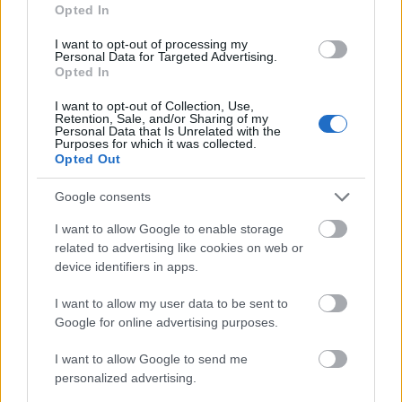
Opted In
I want to opt-out of processing my
Personal Data for Targeted Advertising.
Opted In
I want to opt-out of Collection, Use,
Retention, Sale, and/or Sharing of my
Personal Data that Is Unrelated with the
RobonAUT 2012 élmények
Purposes for which it was collected.
Opted Out
richard_szabo
•
2012. január 16.
0
Google consents
A szombati verseny kellemes szórakozás volt
I want to allow Google to enable storage
kicsiknek, nagyoknak.A Műszaki Egyetem Q
related to advertising like cookies on web or
épületének aulájában a központi részen és az
device identifiers in apps.
oldalsó ferde feljárókon kellett az átalakított RC
autóknak egy-egy kört megtenniük. A hangulat
I want to allow my user data to be sent to
nagyon jó volt, még a csilláron is…
Google for online advertising purposes.
I want to allow Google to send me
personalized advertising.