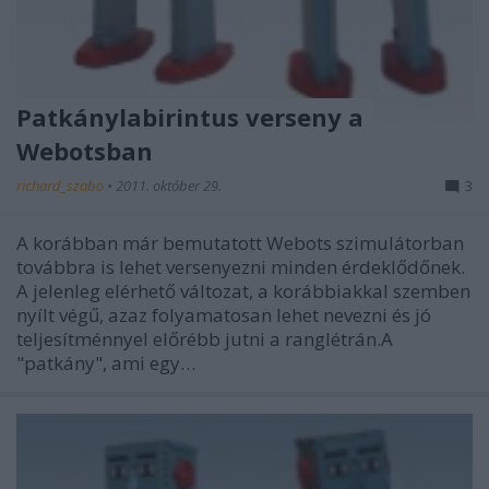
Patkánylabirintus verseny a
Webotsban
richard_szabo
•
2011. október 29.
3
A korábban már bemutatott Webots szimulátorban
továbbra is lehet versenyezni minden érdeklődőnek.
A jelenleg elérhető változat, a korábbiakkal szemben
nyílt végű, azaz folyamatosan lehet nevezni és jó
teljesítménnyel előrébb jutni a ranglétrán.A
"patkány", ami egy…