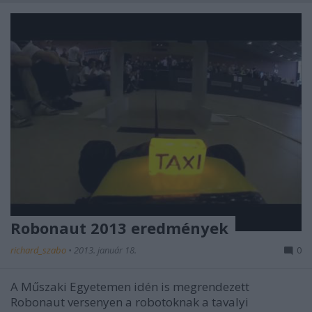
Robonaut 2013 eredmények
richard_szabo
•
2013. január 18.
0
A Műszaki Egyetemen idén is megrendezett
Robonaut versenyen a robotoknak a tavalyi