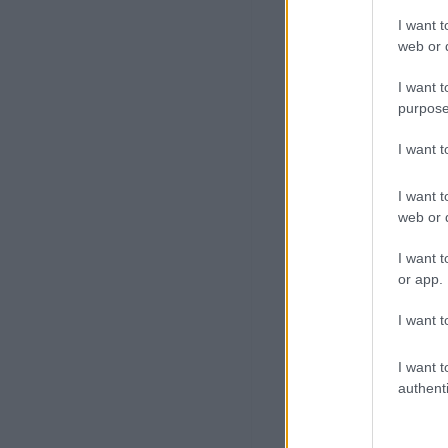
I want t
web or d
I want t
purpose
I want 
I want t
web or d
I want t
or app.
I want t
I want t
authenti