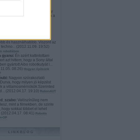
rd_szabo:
:D Nekem teljesen
etlen a cél. Ki vesz ennyiért egy
t, aminek weben kiválaszthatja a
012.12.21. 23:02
)
Robotos
onyi ajándékok: a mindenvivő
s exoskeleton
ikato:
Hát szerintem a
dyne HAL 4 és 5 sokkal
tebb és használhatóbb. Viszont az
i techno...
(
2012.11.09. 19:52
)
n robotlábon
 gyanu:
Én azért kattintottam
ert azt hittem, hogy a Sony által
en gyártott Aibo robotkutyát l...
11.05. 08:26
)
Hogyan építsünk
?
bubi:
Nagyon szórakoztató
.Durva, hogy milyen jó képzést
k a villamosmérnökök.Szerinted
d...
(
2012.04.17. 19:10
)
RobonAUT
rd_szabo:
Valószínűleg nem
lesz, mint a filmekben, de szinte
, hogy sokkal többet el lehet
.
(
2012.04.17. 08:41
)
Robotis
n-OP
LINKBLOG