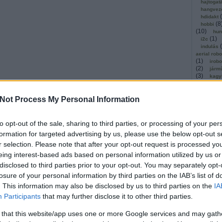
hajtogat
hangvez
(
hdidakt
(
8
hobbi
(
10
)
hun
(
1
)
i2c
(
indulás
aerial rob
(
1
)
irobo
(
2
)
járm
(
3
)
kagy
(
1
)
kato
(
11
)
ker
(
1
)
Not Process My Personal Information
kibo
kickstar
(
1
)
kinec
(
1
)
olló
to opt-out of the sale, sharing to third parties, or processing of your per
kommuni
formation for targeted advertising by us, please use the below opt-out s
(
2
)
köny
r selection. Please note that after your opt-out request is processed y
kosárla
(
kutatók
eing interest-based ads based on personal information utilized by us or
(
léghajó
disclosed to third parties prior to your opt-out. You may separately opt-
(
1
)
mach
magyar
losure of your personal information by third parties on the IAB’s list of
(
malaga
. This information may also be disclosed by us to third parties on the
IA
masszáz
Participants
that may further disclose it to other third parties.
megerős
mestersé
microbi
 that this website/app uses one or more Google services and may gath
(
1
)
mind