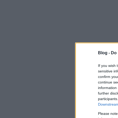
Blog -
Do 
If you wish 
sensitive in
confirm you
continue se
information 
further disc
participants
Downstream 
Please note