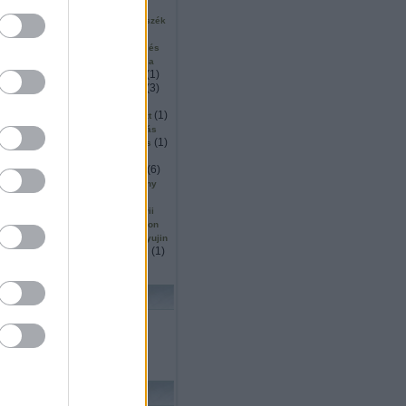
(
2
)
(
2
)
(
1
)
ku
surveyor
sütés
1
)
(
1
)
(
1
)
szállítás
szarvas
szék
(
5
)
(
1
)
inárium
szendvics
(
1
)
(
2
)
ió
szingapúr
szkennelés
(
2
)
(
1
)
or
szociális
szociológia
(
1
)
(
5
)
(
1
)
mó
tájékozódás
tajvan
(
11
)
(
3
)
tanulás
tárgydetektálás
(
4
)
(
8
)
(
18
)
ítás
távoli
ted
(
4
)
(
3
)
(
1
)
ttjáró
térképezés
teszt
)
(
3
)
(
1
)
thrun
thymio
tisztítás
(
1
)
(
3
)
(
1
)
köző
trafó
transformers
(
1
)
(
1
)
(
1
)
s
Turing
turtlebot
(
1
)
(
1
)
(
2
)
(
6
)
ts
ugrás
unió
űr
(
1
)
(
1
)
utah
vásárlás
verseny
(
1
)
(
5
)
(
1
)
ces
vízen
wall e
5
)
(
2
)
(
1
)
wedo
whittaker
wii
(
27
)
(
2
)
owgarage
wowwee
xtion
(
1
)
(
1
)
(
1
)
yoerger
youbot
yujin
(
1
)
(
1
)
(
1
)
zoknihajtogatás
zrinyi
lhő
KERESÉS
FRISS TOPIKOK