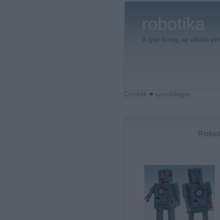
robotika
A gép forog, az alkotó pi
Címkék
»
szociológia
Robot