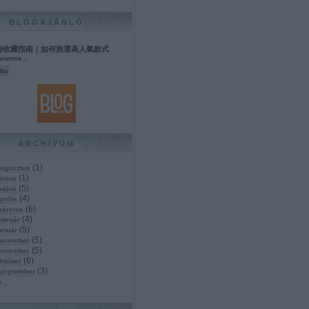
BLOGAJÁNLÓ
飾收藏指南｜如何挑選高人氣款式
ienne…
.hu
ARCHÍVUM
(
1
)
ugusztus
(
1
)
únius
(
5
)
május
(
4
)
prilis
(
6
)
március
(
4
)
ebruár
(
5
)
anuár
(
5
)
december
(
5
)
november
(
6
)
któber
(
3
)
szeptember
b
...