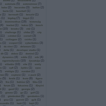
(
1
)
(
1
)
asimo
asszisztens
1
)
(
5
)
(
7
)
automata
autonomous
(
2
)
(
3
)
(
2
)
baba
bacarobo
ballon
(
1
)
(
1
)
barto
baseball
(
1
)
(
1
)
(
1
)
s
bernoulli
beszéd
(
1
)
(
7
)
(
1
)
a
bigdog
bigyó
1
)
(
19
)
biomimetikus
biztonság
(
4
)
(
1
)
(
2
)
boebot
boksz
bosch
(
10
)
(
3
)
(
1
)
on
brooks
cb2
1
)
(
1
)
(
2
)
challenge
chiba
city
(
11
)
(
1
)
(
3
)
colobot
cornell
1
)
(
2
)
(
1
)
csillagpor
csirke
(
1
)
(
1
)
(
3
)
ás
csoport
cyberbotics
)
(
1
)
(
1
)
da vinci
delaware
)
(
1
)
(
1
)
delta
developer studio
(
1
)
(
1
)
(
1
)
dlr
dobos
dominó
(
4
)
(
1
)
(
4
)
dynamics
eddie
edx
(
10
)
(
2
)
egyensúlyozás
éjszakája
1
)
(
10
)
(
1
)
előadás
elte
emily
(
1
)
(
2
)
(
1
)
iv
epfl
építés
epoc
2
)
(
1
)
(
1
)
etológia
eurobot
(
5
)
(
1
)
(
2
)
eton
explorer
e puck
(
5
)
(
1
)
(
8
)
ás
fenék
festo
figaro
2
)
(
1
)
(
2
)
(
1
)
fira
fodrász
fóka
)
(
2
)
(
1
)
forum
fukusima
fűnyíró
(
1
)
(
1
)
(
2
)
ll
gamf
georgia
2
)
(
2
)
(
1
)
(
1
)
gimme
go
golf
(
1
)
(
5
)
(
1
)
a
gömbrobot
gorobotics
)
(
1
)
(
2
)
(
1
)
graz
gyerek
gyík
(
1
)
(
1
)
(
1
)
sszedés
haiti
hajó