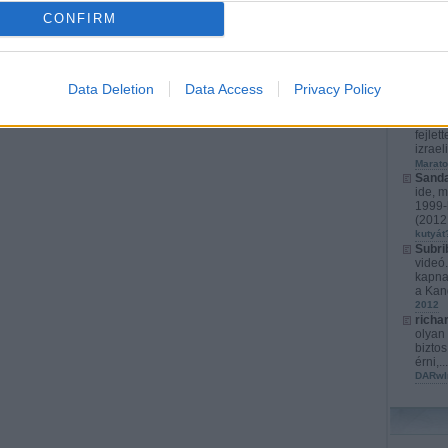
CONFIRM
richa
érthet
játéko
s...
(
2
karács
Data Deletion
Data Access
Privacy Policy
Kurata
kompl
Cyber
fejlet
izrael
Marato
Sanda
ide, m
1999-b
(
2012.
kutyát
Subri
videó
kapna
a Kan
2012
richa
olyan 
biztos
érni,..
DARwI