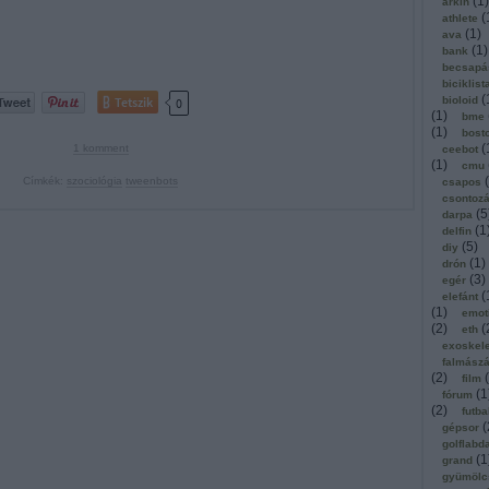
(
1
)
arkin
(
athlete
(
1
)
ava
(
1
)
bank
becsapá
biciklist
(
Tetszik
bioloid
0
(
1
)
bme
(
1
)
bost
(
1
komment
ceebot
(
1
)
cmu
(
Címkék:
szociológia
tweenbots
csapos
csontoz
(
5
darpa
(
1
delfin
(
5
)
diy
(
1
)
drón
(
3
)
egér
(
elefánt
(
1
)
emot
(
2
)
(
eth
exoskel
falmász
(
2
)
(
film
(
1
fórum
(
2
)
futba
(
gépsor
golflabd
(
1
grand
gyümölc