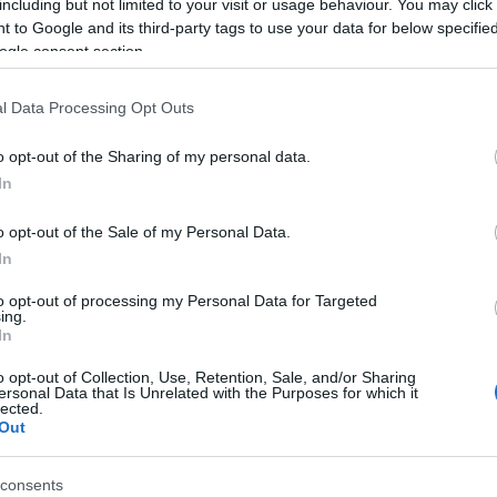
including but not limited to your visit or usage behaviour. You may click 
(
3
)
mitx
münche
 to Google and its third-party tags to use your data for below specifi
(
1
)
művé
ogle consent section.
(
1
)
nasa
(
1
njszt
nourbak
l Data Processing Opt Outs
nyakken
odometr
(
6
)
orvo
o opt-out of the Sharing of my personal data.
(
5
)
pana
(
1
)
pécs
In
(
2
)
pinc
pogabot
(
13
)
pro
o opt-out of the Sale of my Personal Data.
quadroc
(
In
rajzoló
(
1
)
robo
(
8
)
robo
to opt-out of processing my Personal Data for Targeted
(
1
)
robot
ing.
robotika
In
Playgroun
robotkar
robotnap
o opt-out of Collection, Use, Retention, Sale, and/or Sharing
operációs 
ersonal Data that Is Unrelated with the Purposes for which it
lected.
roomba
(
2
)
rubik
Out
sandflea
segway
(
3
)
soci
consents
(
2
)
srv 1