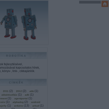
ROBOTIKA
k fejlesztésével,
amozásával kapcsolatos hírek,
, könyv-, link-, cikkajánlók.
CÍMKÉK
(
2
)
(
2
)
(
1
)
2011
2012
abb
(
1
)
(
1
)
ablaktisztítás
adk
(
1
)
(
1
)
onment
agentportal
(
1
)
(
2
)
esés
alphadog
android
(
1
)
(
13
)
(
1
)
ajelly
arduino
arkad