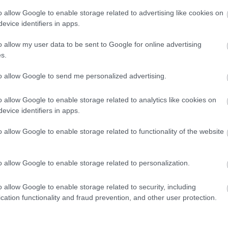
(
3
)
sudo
(
o allow Google to enable storage related to advertising like cookies on
sutton
(
1
)
szem
evice identifiers in apps.
szimulác
(
1
)
szob
(
1
)
szu
o allow my user data to be sent to Google for online advertising
(
4
)
tánc
s.
távirány
tengerala
(
4
texas
to allow Google to send me personalized advertising.
(
1
)
töröl
treventu
tweenbo
o allow Google to enable storage related to analytics like cookies on
(
1
)
urbi
evice identifiers in apps.
(
19
)
vic
(
webots
(
2
)
will
o allow Google to enable storage related to functionality of the website
(
1
)
yarb
(
1
)
zene
Címkefe
o allow Google to enable storage related to personalization.
o allow Google to enable storage related to security, including
cation functionality and fraud prevention, and other user protection.