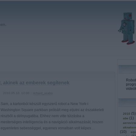
hen.
Roboto
, akinek az emberek segítenek
progr
videók
2010.05.10. 12:00 ::
richard_szabo
Sam, a kartonból készült egyszerű robot a New York-i
Washington Square parkban próbált meg eljutni az északkeleti
(
5
)
2010
részből a délnyugatiba. Ehhez nem vitte túlzásba a
(
1
)
abe
mesterséges intelligencia és a navigáció alkalmazását, hiszen
aerovir
aknaker
egyenletes sebességgel, egyenes vonalban volt képes…
(
10
)
aqu