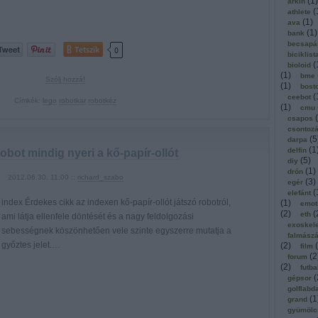
(
1
)
arkin
(
athlete
(
1
)
ava
(
1
)
bank
becsapá
Tetszik
0
biciklist
(
bioloid
(
1
)
bme
Szólj hozzá!
(
1
)
bost
(
ceebot
Címkék:
lego
robotkar
robotkéz
(
1
)
cmu
(
csapos
csontoz
(
5
darpa
(
1
delfin
obot mindig nyeri a kő-papír-ollót
(
5
)
diy
(
1
)
drón
2012.06.30. 11:00 ::
richard_szabo
(
3
)
egér
(
elefánt
index Érdekes cikk az indexen kő-papír-ollót játszó robotról,
(
1
)
emot
(
2
)
(
eth
ami látja ellenfele döntését és a nagy feldolgozási
exoskel
sebességnek köszönhetően vele szinte egyszerre mutatja a
falmász
győztes jelet.…
(
2
)
(
film
(
2
forum
(
2
)
futba
(
gépsor
golflabd
(
1
grand
gyümölc