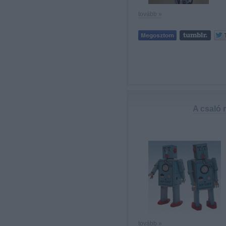
tovább »
A csaló r
tovább »