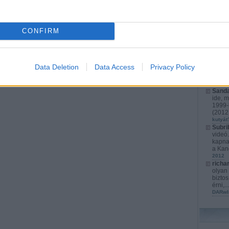
richa
érthet
játéko
CONFIRM
s...
(
2
karács
Kurata
kompl
Cyber
Data Deletion
Data Access
Privacy Policy
fejlet
izrael
Marato
Sanda
ide, m
1999-b
(
2012.
kutyát
Subri
videó
kapna
a Kan
2012
richa
olyan 
biztos
érni,..
DARwI