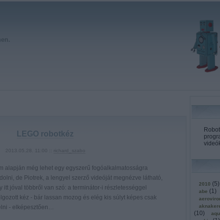
hen.
Roboto
LEGO robotkéz
progr
videók
2013.05.28. 11:00 ::
richard_szabo
ím alapján még lehet egy egyszerű fogóalkalmatosságra
olni, de Piotrek, a lengyel szerző videóját megnézve látható,
(
5
)
2010
 itt jóval többről van szó: a terminátor-i részletességgel
(
1
)
abe
lgozott kéz - bár lassan mozog és elég kis súlyt képes csak
aerovir
aknaker
lni - elképesztően…
(
10
)
aqu