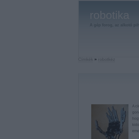
robotika
A gép forog, az alkotó pi
Címkék
»
robotkéz
A c
gond
hogy
kido
eme