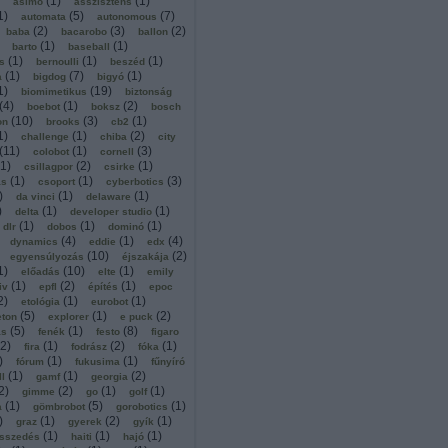
(
1
)
(
1
)
asimo
asszisztens
1
)
(
5
)
(
7
)
automata
autonomous
(
2
)
(
3
)
(
2
)
baba
bacarobo
ballon
(
1
)
(
1
)
barto
baseball
(
1
)
(
1
)
(
1
)
s
bernoulli
beszéd
(
1
)
(
7
)
(
1
)
a
bigdog
bigyó
1
)
(
19
)
biomimetikus
biztonság
(
4
)
(
1
)
(
2
)
boebot
boksz
bosch
(
10
)
(
3
)
(
1
)
on
brooks
cb2
1
)
(
1
)
(
2
)
challenge
chiba
city
(
11
)
(
1
)
(
3
)
colobot
cornell
1
)
(
2
)
(
1
)
csillagpor
csirke
(
1
)
(
1
)
(
3
)
ás
csoport
cyberbotics
)
(
1
)
(
1
)
da vinci
delaware
)
(
1
)
(
1
)
delta
developer studio
(
1
)
(
1
)
(
1
)
dlr
dobos
dominó
(
4
)
(
1
)
(
4
)
dynamics
eddie
edx
(
10
)
(
2
)
egyensúlyozás
éjszakája
1
)
(
10
)
(
1
)
előadás
elte
emily
(
1
)
(
2
)
(
1
)
iv
epfl
építés
epoc
2
)
(
1
)
(
1
)
etológia
eurobot
(
5
)
(
1
)
(
2
)
eton
explorer
e puck
(
5
)
(
1
)
(
8
)
ás
fenék
festo
figaro
2
)
(
1
)
(
2
)
(
1
)
fira
fodrász
fóka
)
(
1
)
(
1
)
fórum
fukusima
fűnyíró
(
1
)
(
1
)
(
2
)
ll
gamf
georgia
2
)
(
2
)
(
1
)
(
1
)
gimme
go
golf
(
1
)
(
5
)
(
1
)
a
gömbrobot
gorobotics
)
(
1
)
(
2
)
(
1
)
graz
gyerek
gyík
(
1
)
(
1
)
(
1
)
sszedés
haiti
hajó