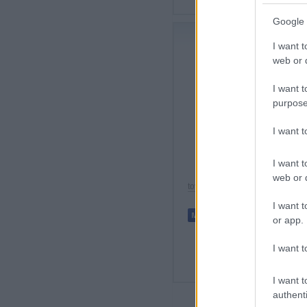
Google 
I want t
web or d
I want t
Elt
purpose
fel
ily
I want 
pro
a C
I want t
web or d
tovább »
I want t
or app.
I want t
I want t
authenti