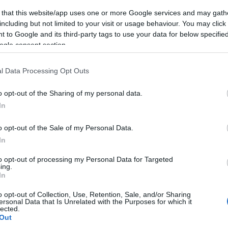
(
3
)
mitx
münche
Szólj hozzá!
 that this website/app uses one or more Google services and may gath
(
1
)
művé
including but not limited to your visit or usage behaviour. You may click 
(
1
)
nasa
Címkék:
festo
exoskeleton
robotkéz
(
1
 to Google and its third-party tags to use your data for below specifi
njszt
nourbak
ogle consent section.
nyakken
odometr
erék mozgáshoz, mozgatáshoz
(
6
)
orvo
l Data Processing Opt Outs
(
5
)
pana
(
1
)
pécs
2011.10.07. 11:00 ::
richard_szabo
(
2
)
pinc
o opt-out of the Sharing of my personal data.
pogabot
Oszakai egyetemen néhány újfajta, tetszőleges irányba
(
13
)
pro
In
zdulást lehetővé tevő eszközt fejlesztettek ki. A gömb alakú
quadroc
(
rajzoló
k, illetve a lánctalp segítségével a robotok elfordulás nélkül is
(
1
)
robo
o opt-out of the Sale of my Personal Data.
dhatnak egy adott irányba. Az alkotók azt remélik, hogy így
(
8
)
robo
In
ebb…
(
1
)
robot
robotika
Playgroun
to opt-out of processing my Personal Data for Targeted
robotkar
ing.
robotnap
In
operációs 
roomba
Tetszik
0
(
2
)
o opt-out of Collection, Use, Retention, Sale, and/or Sharing
rubik
ersonal Data that Is Unrelated with the Purposes for which it
sandflea
lected.
segway
Szólj hozzá!
(
3
)
Out
soci
(
2
)
srv 1
Címkék:
gömbrobot
robotkéz