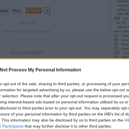
hajtogat
hangvez
(
hdidakt
Tetszik
0
(
8
hobbi
(
10
)
hun
(
1
)
Szólj hozzá!
i2c
(
indulás
Címkék:
játék
robotkéz
kő-papír-olló
aerial rob
(
1
)
irobo
(
2
)
járm
(
3
)
kagy
(
1
)
kato
Festo Exohand
(
11
)
ker
(
1
)
kibo
kickstar
2012.05.20. 11:00 ::
richard_szabo
(
1
)
kinec
Not Process My Personal Information
(
1
)
olló
esto korábbi irányvonalának megfelelően újabb eszközük, az
kommuni
hand is amellett, hogy hasznos, szinte már műalkotásként néz
(
2
)
köny
to opt-out of the sale, sharing to third parties, or processing of your per
kosárla
A két részből álló exoskeleton egyik felét az operátor a
(
kutatók
formation for targeted advertising by us, please use the below opt-out s
ztyűként a kezére húzhatja, majd másik hasonló felépítésű
(
léghajó
r selection. Please note that after your opt-out request is processed y
alt…
(
1
)
mach
magyar
eing interest-based ads based on personal information utilized by us or
(
malaga
disclosed to third parties prior to your opt-out. You may separately opt-
masszáz
losure of your personal information by third parties on the IAB’s list of
megerős
mestersé
. This information may also be disclosed by us to third parties on the
IA
microbi
Tetszik
0
Participants
that may further disclose it to other third parties.
(
1
)
mind