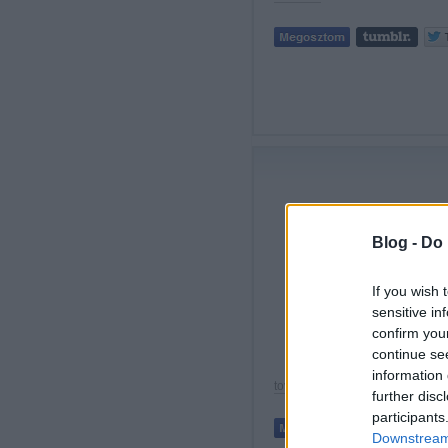
Blog -
Do 
A F
Exo
If you wish 
ki. 
sensitive in
kes
confirm you
old
continue se
information 
tovább »
further disc
participants
Downstream 