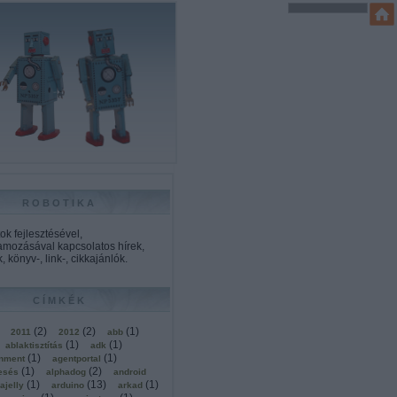
ROBOTIKA
k fejlesztésével,
amozásával kapcsolatos hírek,
, könyv-, link-, cikkajánlók.
CÍMKÉK
(
2
)
(
2
)
(
1
)
2011
2012
abb
(
1
)
(
1
)
ablaktisztítás
adk
(
1
)
(
1
)
onment
agentportal
(
1
)
(
2
)
esés
alphadog
android
(
1
)
(
13
)
(
1
)
ajelly
arduino
arkad