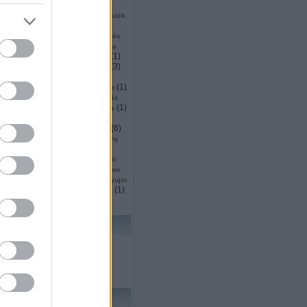
(
2
)
(
2
)
(
1
)
ku
surveyor
sütés
1
)
(
1
)
(
1
)
szállítás
szarvas
szék
(
5
)
(
1
)
inárium
szendvics
(
1
)
(
2
)
ió
szingapúr
szkennelés
(
2
)
(
1
)
or
szociális
szociológia
(
1
)
(
5
)
(
1
)
mó
tájékozódás
tajvan
(
11
)
(
3
)
tanulás
tárgydetektálás
(
4
)
(
8
)
(
18
)
ítás
távoli
ted
(
4
)
(
3
)
(
1
)
ttjáró
térképezés
teszt
)
(
3
)
(
1
)
thrun
thymio
tisztítás
(
1
)
(
3
)
(
1
)
köző
trafó
transformers
(
1
)
(
1
)
(
1
)
s
Turing
turtlebot
(
1
)
(
1
)
(
2
)
(
6
)
ts
ugrás
unió
űr
(
1
)
(
1
)
utah
vásárlás
verseny
(
1
)
(
5
)
(
1
)
ces
vízen
wall e
5
)
(
2
)
(
1
)
wedo
whittaker
wii
(
27
)
(
2
)
owgarage
wowwee
xtion
(
1
)
(
1
)
(
1
)
yoerger
youbot
yujin
(
1
)
(
1
)
(
1
)
zoknihajtogatás
zrinyi
lhő
KERESÉS
FRISS TOPIKOK