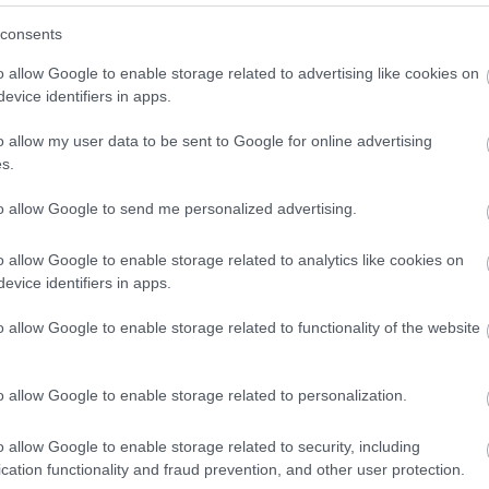
(
3
)
sudo
(
sutton
consents
(
1
)
szem
szimulác
o allow Google to enable storage related to advertising like cookies on
A mindent fogó robotkar
(
1
)
szob
(
1
)
szu
evice identifiers in apps.
(
4
)
tánc
2010.11.10. 11:30 ::
richard_szabo
távirány
o allow my user data to be sent to Google for online advertising
tengerala
érő alakú, méretű, szilárdságú tárgyak megfogása nem egyszerű
(
4
texas
s.
(
1
)
adat, az emberszabásúakon kívül csak néhány állat képes
töröl
treventu
esmire. Ennek megfelelően robotok esetében sem könnyű a
tweenbo
to allow Google to send me personalized advertising.
bléma megoldása. Egy új elgondolást kezdtek el megvalósítani
(
1
)
urbi
(
19
)
ornell Egyetemen az…
vic
(
webots
o allow Google to enable storage related to analytics like cookies on
(
2
)
will
evice identifiers in apps.
(
1
)
yarb
(
1
)
zene
Címkefe
o allow Google to enable storage related to functionality of the website
Tetszik
0
Szólj hozzá!
o allow Google to enable storage related to personalization.
Címkék:
irobot
cornell
robotkéz
o allow Google to enable storage related to security, including
cation functionality and fraud prevention, and other user protection.
Következő oldal »