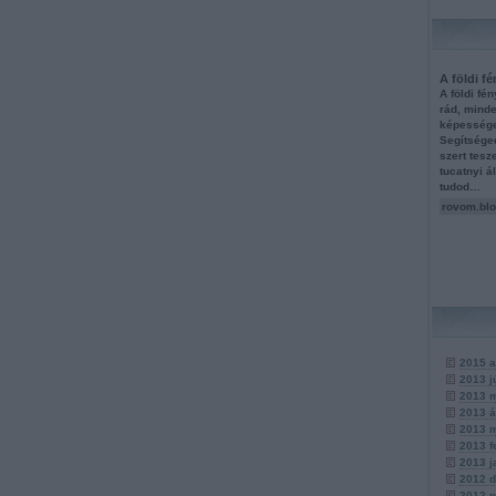
A földi f
A földi fé
rád, mind
képessége
Segítséged
szert tesz
tucatnyi 
tudod…
rovom.blo
2015 a
2013 j
2013 
2013 á
2013 
2013 f
2013 j
2012 
2012 