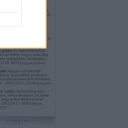
rd_szabo:
:D Nekem teljesen
etlen a cél. Ki vesz ennyiért egy
t, aminek weben kiválaszthatja a
012.12.21. 23:02
)
Robotos
onyi ajándékok: a mindenvivő
s exoskeleton
ikato:
Hát szerintem a
dyne HAL 4 és 5 sokkal
tebb és használhatóbb. Viszont az
i techno...
(
2012.11.09. 19:52
)
n robotlábon
 gyanu:
Én azért kattintottam
ert azt hittem, hogy a Sony által
en gyártott Aibo robotkutyát l...
11.05. 08:26
)
Hogyan építsünk
?
bubi:
Nagyon szórakoztató
.Durva, hogy milyen jó képzést
k a villamosmérnökök.Szerinted
d...
(
2012.04.17. 19:10
)
RobonAUT
rd_szabo:
Valószínűleg nem
lesz, mint a filmekben, de szinte
, hogy sokkal többet el lehet
.
(
2012.04.17. 08:41
)
Robotis
n-OP
LINKBLOG