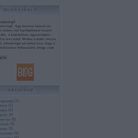
BLOGAJÁNLÓ
énykeringő
nykeringő Egy tucatnyi kaland vár
en évben, hol kipróbálhatod összes
det a kitartásban, ügyességben.
 is lesz majd. Mindaz a tudás melyre
el, lehetőséget ad neked arra, hogy a
állomásokon felhasználd, ahogy csak
g.hu
ARCHÍVUM
(
1
)
ugusztus
(
1
)
únius
(
5
)
május
(
4
)
prilis
(
6
)
március
(
4
)
ebruár
(
5
)
anuár
(
5
)
december
(
5
)
november