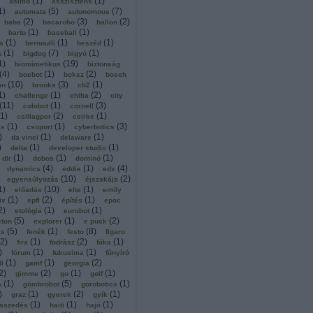
(
1
)
(
1
)
asimo
asszisztens
1
)
(
5
)
(
7
)
automata
autonomous
(
2
)
(
3
)
(
2
)
baba
bacarobo
ballon
(
1
)
(
1
)
barto
baseball
(
1
)
(
1
)
(
1
)
s
bernoulli
beszéd
(
1
)
(
7
)
(
1
)
a
bigdog
bigyó
1
)
(
19
)
biomimetikus
biztonság
(
4
)
(
1
)
(
2
)
boebot
boksz
bosch
(
10
)
(
3
)
(
1
)
on
brooks
cb2
1
)
(
1
)
(
2
)
challenge
chiba
city
(
11
)
(
1
)
(
3
)
colobot
cornell
1
)
(
2
)
(
1
)
csillagpor
csirke
(
1
)
(
1
)
(
3
)
ás
csoport
cyberbotics
)
(
1
)
(
1
)
da vinci
delaware
)
(
1
)
(
1
)
delta
developer studio
(
1
)
(
1
)
(
1
)
dlr
dobos
dominó
(
4
)
(
1
)
(
4
)
dynamics
eddie
edx
(
10
)
(
2
)
egyensúlyozás
éjszakája
1
)
(
10
)
(
1
)
előadás
elte
emily
(
1
)
(
2
)
(
1
)
iv
epfl
építés
epoc
2
)
(
1
)
(
1
)
etológia
eurobot
(
5
)
(
1
)
(
2
)
eton
explorer
e puck
(
5
)
(
1
)
(
8
)
ás
fenék
festo
figaro
2
)
(
1
)
(
2
)
(
1
)
fira
fodrász
fóka
)
(
1
)
(
1
)
fórum
fukusima
fűnyíró
(
1
)
(
1
)
(
2
)
ll
gamf
georgia
2
)
(
2
)
(
1
)
(
1
)
gimme
go
golf
(
1
)
(
5
)
(
1
)
a
gömbrobot
gorobotics
)
(
1
)
(
2
)
(
1
)
graz
gyerek
gyík
(
1
)
(
1
)
(
1
)
sszedés
haiti
hajó