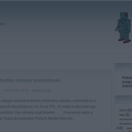
hen.
Roboto
botino olimpia eredmények
progr
videók
2010.04.28. 11:00 ::
richard_szabo
 eléggé sokakat érdekelt a Robotino olimpia, ezért több tv is
ámolt róla köztük az m1 és az RTL. Az index is készített egy
(
5
)
2010
zeállítást. Íme néhány saját felvétel. A versenyt végül a
(
1
)
abe
si Tudományegyetem Pollack Mihály Műszaki…
aerovir
aknaker
(
10
)
aqu