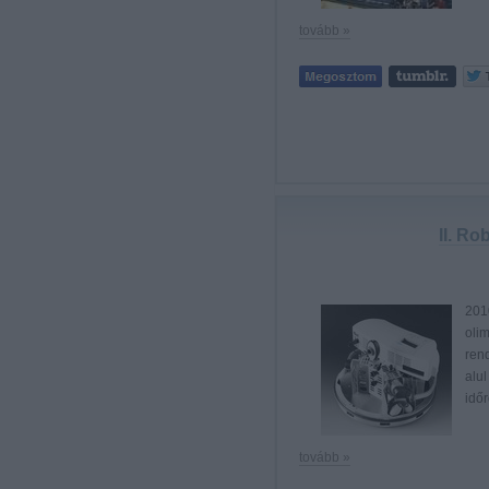
tovább »
II. R
201
oli
rend
alul
idő
tovább »