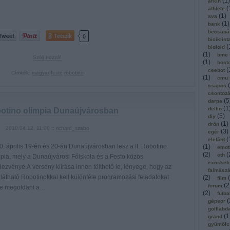
(
1
)
arkin
(
athlete
(
1
)
ava
(
1
)
bank
becsapá
Tetszik
0
biciklist
(
bioloid
(
1
)
bme
Szólj hozzá!
(
1
)
bost
(
ceebot
Címkék:
magyar
festo
robotino
(
1
)
cmu
(
csapos
csontoz
(
5
darpa
(
1
delfin
obotino olimpia Dunaújvárosban
(
5
)
diy
(
1
)
drón
2010.04.12. 11:00 ::
richard_szabo
(
3
)
egér
(
elefánt
0. április 19-én és 20-án Dunaújvárosban lesz a II. Robotino
(
1
)
emot
(
2
)
(
eth
mpia, mely a Dunaújvárosi Főiskola és a Festo közös
exoskel
ezvénye.A verseny kiírása innen tölthető le, lényege, hogy az
falmász
 látható Robotinokkal kell különféle programozási feladatokat
(
2
)
(
film
(
2
forum
re megoldani a…
(
2
)
futba
(
gépsor
golflabd
(
1
grand
gyümölc