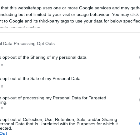
(
3
)
mitx
münche
 that this website/app uses one or more Google services and may gath
(
1
)
művé
including but not limited to your visit or usage behaviour. You may click 
(
1
)
nasa
(
1
 to Google and its third-party tags to use your data for below specifi
njszt
nourbak
ogle consent section.
nyakken
odometr
(
6
)
orvo
l Data Processing Opt Outs
(
5
)
pana
(
1
)
pécs
(
2
)
pinc
o opt-out of the Sharing of my personal data.
pogabot
(
13
)
pro
In
quadroc
(
rajzoló
(
1
)
robo
o opt-out of the Sale of my Personal Data.
(
8
)
robo
In
(
1
)
robot
robotika
Playgroun
to opt-out of processing my Personal Data for Targeted
robotkar
ing.
robotnap
In
operációs 
roomba
(
2
)
o opt-out of Collection, Use, Retention, Sale, and/or Sharing
rubik
ersonal Data that Is Unrelated with the Purposes for which it
sandflea
lected.
segway
(
3
)
Out
soci
(
2
)
srv 1