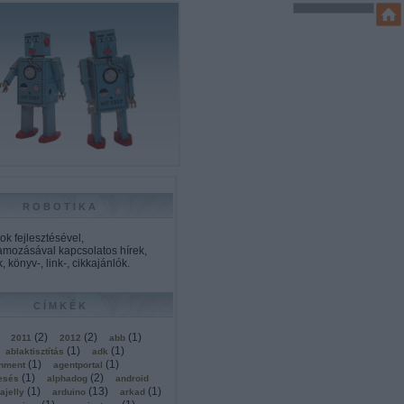
ROBOTIKA
k fejlesztésével,
amozásával kapcsolatos hírek,
, könyv-, link-, cikkajánlók.
CÍMKÉK
(
2
)
(
2
)
(
1
)
2011
2012
abb
(
1
)
(
1
)
ablaktisztítás
adk
(
1
)
(
1
)
onment
agentportal
(
1
)
(
2
)
esés
alphadog
android
(
1
)
(
13
)
(
1
)
ajelly
arduino
arkad