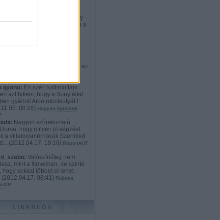
rd_szabo:
:D Nekem teljesen
etlen a cél. Ki vesz ennyiért egy
t, aminek weben kiválaszthatja a
012.12.21. 23:02
)
Robotos
onyi ajándékok: a mindenvivő
s exoskeleton
ikato:
Hát szerintem a
dyne HAL 4 és 5 sokkal
tebb és használhatóbb. Viszont az
i techno...
(
2012.11.09. 19:52
)
n robotlábon
 gyanu:
Én azért kattintottam
ert azt hittem, hogy a Sony által
en gyártott Aibo robotkutyát l...
11.05. 08:26
)
Hogyan építsünk
?
bubi:
Nagyon szórakoztató
.Durva, hogy milyen jó képzést
k a villamosmérnökök.Szerinted
d...
(
2012.04.17. 19:10
)
RobonAUT
rd_szabo:
Valószínűleg nem
lesz, mint a filmekben, de szinte
, hogy sokkal többet el lehet
.
(
2012.04.17. 08:41
)
Robotis
n-OP
LINKBLOG