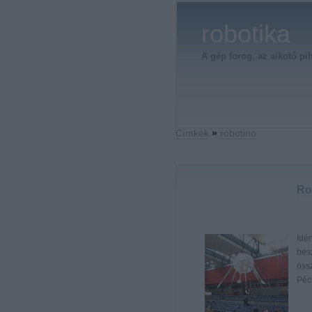
robotika
A gép forog, az alkotó pi
Címkék
»
robotino
Ro
Idén
besz
öss
Péc