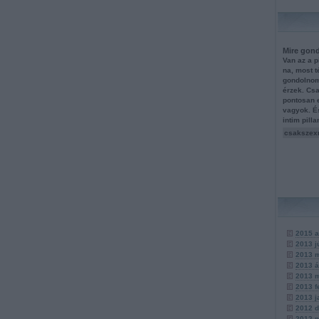
Mire gond
Van az a p
na, most 
gondolnom
érzek. Csa
pontosan 
vagyok. É
intim pill
csakszex
2015 a
2013 j
2013 
2013 á
2013 
2013 f
2013 j
2012 
2012 