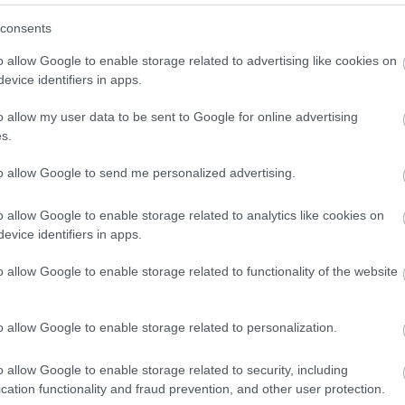
(
3
)
sudo
(
sutton
consents
(
1
)
szem
szimulác
o allow Google to enable storage related to advertising like cookies on
(
1
)
szob
(
1
)
szu
evice identifiers in apps.
(
4
)
tánc
távirány
o allow my user data to be sent to Google for online advertising
tengerala
(
4
texas
s.
(
1
)
töröl
treventu
tweenbo
to allow Google to send me personalized advertising.
(
1
)
urbi
(
19
)
vic
(
webots
o allow Google to enable storage related to analytics like cookies on
(
2
)
will
evice identifiers in apps.
(
1
)
yarb
(
1
)
zene
Címkefe
o allow Google to enable storage related to functionality of the website
o allow Google to enable storage related to personalization.
o allow Google to enable storage related to security, including
cation functionality and fraud prevention, and other user protection.