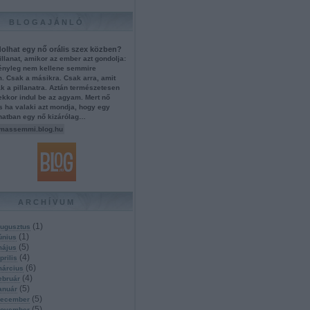
BLOGAJÁNLÓ
olhat egy nő orális szex közben?
illanat, amikor az ember azt gondolja:
tényleg nem kellene semmire
. Csak a másikra. Csak arra, amit
k a pillanatra. Aztán természetesen
ekkor indul be az agyam. Mert nő
s ha valaki azt mondja, hogy egy
anatban egy nő kizárólag…
massemmi.blog.hu
ARCHÍVUM
(
1
)
ugusztus
(
1
)
únius
(
5
)
május
(
4
)
prilis
(
6
)
március
(
4
)
ebruár
(
5
)
anuár
(
5
)
december
(
5
)
november