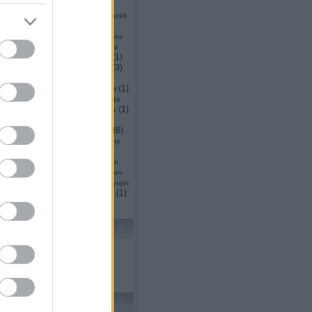
(
2
)
(
2
)
(
1
)
ku
surveyor
sütés
1
)
(
1
)
(
1
)
szállítás
szarvas
szék
(
5
)
(
1
)
inárium
szendvics
(
1
)
(
2
)
ió
szingapúr
szkennelés
(
2
)
(
1
)
or
szociális
szociológia
(
1
)
(
5
)
(
1
)
mó
tájékozódás
tajvan
(
11
)
(
3
)
tanulás
tárgydetektálás
(
4
)
(
8
)
(
18
)
ítás
távoli
ted
(
4
)
(
3
)
(
1
)
ttjáró
térképezés
teszt
)
(
3
)
(
1
)
thrun
thymio
tisztítás
(
1
)
(
3
)
(
1
)
köző
trafó
transformers
(
1
)
(
1
)
(
1
)
s
Turing
turtlebot
(
1
)
(
1
)
(
2
)
(
6
)
ts
ugrás
unió
űr
(
1
)
(
1
)
utah
vásárlás
verseny
(
1
)
(
5
)
(
1
)
ces
vízen
wall e
5
)
(
2
)
(
1
)
wedo
whittaker
wii
(
27
)
(
2
)
owgarage
wowwee
xtion
(
1
)
(
1
)
(
1
)
yoerger
youbot
yujin
(
1
)
(
1
)
(
1
)
zoknihajtogatás
zrinyi
lhő
KERESÉS
FRISS TOPIKOK