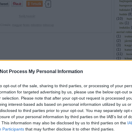
hajtogat
Tetszik
0
hangvez
(
hdidakt
(
8
hobbi
Szólj hozzá!
(
10
)
hun
(
1
)
i2c
Címkék:
magyar
festo
robotino
robocup
(
indulás
aerial rob
(
1
)
irobo
(
2
)
járm
(
3
)
kagy
(
1
)
kato
(
11
)
ker
(
1
)
kibo
kickstar
(
1
)
kinec
Not Process My Personal Information
(
1
)
olló
kommuni
(
2
)
köny
to opt-out of the sale, sharing to third parties, or processing of your per
kosárla
(
kutatók
formation for targeted advertising by us, please use the below opt-out s
(
léghajó
r selection. Please note that after your opt-out request is processed y
(
1
)
mach
magyar
eing interest-based ads based on personal information utilized by us or
(
malaga
disclosed to third parties prior to your opt-out. You may separately opt-
masszáz
losure of your personal information by third parties on the IAB’s list of
megerős
mestersé
. This information may also be disclosed by us to third parties on the
IA
microbi
Participants
that may further disclose it to other third parties.
(
1
)
mind