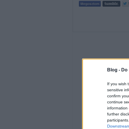
Blog -
Do 
If you wish 
sensitive in
confirm you
continue se
information 
further disc
participants
Downstream 