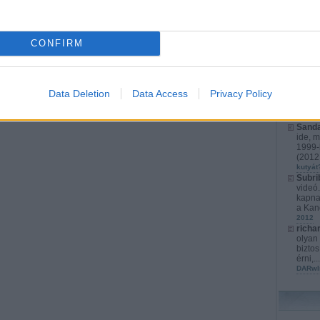
richa
érthet
játéko
CONFIRM
s...
(
2
karács
Kurata
kompl
Cyber
Data Deletion
Data Access
Privacy Policy
fejlet
izrael
Marato
Sanda
ide, m
1999-b
(
2012.
kutyát
Subri
videó
kapna
a Kan
2012
richa
olyan 
biztos
érni,..
DARwI