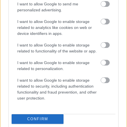
I want to allow Google to send me
hogy a robot 3 hónap tervezés és 6 hónap építés
personalized advertising.
után készült el és…
I want to allow Google to enable storage
related to analytics like cookies on web or
device identifiers in apps.
I want to allow Google to enable storage
related to functionality of the website or app.
I want to allow Google to enable storage
related to personalization.
I want to allow Google to enable storage
related to security, including authentication
functionality and fraud prevention, and other
user protection.
Robo-one K1-es küzdelmek
CONFIRM
richard_szabo
•
2010. április 26.
0