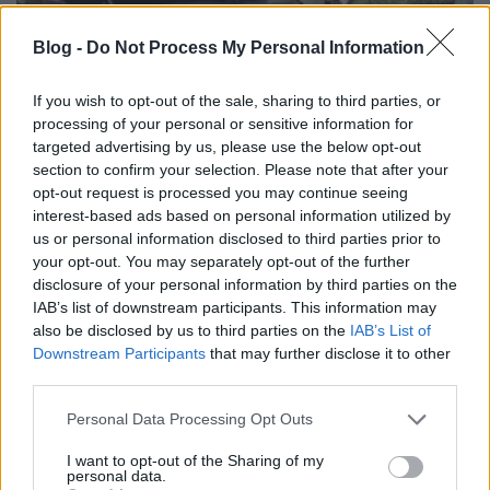
Blog -
Do Not Process My Personal Information
Űrléghajó
If you wish to opt-out of the sale, sharing to third parties, or
processing of your personal or sensitive information for
richard_szabo
•
2010. december 13.
2
targeted advertising by us, please use the below opt-out
section to confirm your selection. Please note that after your
Mármint egy olyan léghajóról van szó, ami elhagyja
opt-out request is processed you may continue seeing
az atmoszférát, és kilép az űrbe.Az alábbi videó a
interest-based ads based on personal information utilized by
novemberi indítást mutatja be, ahogy megtöltik a
us or personal information disclosed to third parties prior to
ballont és összeállítják a szükséges műszereket,
your opt-out. You may separately opt-out of the further
melyeket egy kipárnázott dobozban kapcsoltak a
disclosure of your personal information by third parties on the
IAB’s list of downstream participants. This information may
léghajóhoz. A start…
also be disclosed by us to third parties on the
IAB’s List of
Downstream Participants
that may further disclose it to other
third parties.
Please note that this website/app uses one or more Google
Personal Data Processing Opt Outs
services and may gather and store information including but
not limited to your visit or usage behaviour. You may click to
I want to opt-out of the Sharing of my
personal data.
grant or deny consent to Google and its third-party tags to