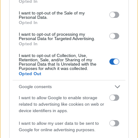
Opted In
use your data for below specified purposes in below Google
consent section.
I want to opt-out of the Sale of my
Personal Data.
Opted In
I want to opt-out of processing my
Personal Data for Targeted Advertising.
Opted In
I want to opt-out of Collection, Use,
Retention, Sale, and/or Sharing of my
Personal Data that Is Unrelated with the
Purposes for which it was collected.
Opted Out
Google consents
Vezethető pókrobot
I want to allow Google to enable storage
richard_szabo
•
2010. december 10.
0
related to advertising like cookies on web or
device identifiers in apps.
Palmisano készítette a Washington-i 2010 National
Science and Engineering Festival-on az alábbi filmet.
I want to allow my user data to be sent to
Google for online advertising purposes.
Nekem úgy tűnik az emeletes turistabusz is csak a
pók miatt állt meg. Az alábbi videóból az is kiderül,