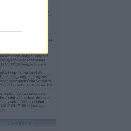
rd_szabo:
:D Nekem teljesen
etlen a cél. Ki vesz ennyiért egy
t, aminek weben kiválaszthatja a
012.12.21. 23:02
)
Robotos
onyi ajándékok: a mindenvivő
s exoskeleton
ikato:
Hát szerintem a
dyne HAL 4 és 5 sokkal
tebb és használhatóbb. Viszont az
i techno...
(
2012.11.09. 19:52
)
n robotlábon
 gyanu:
Én azért kattintottam
ert azt hittem, hogy a Sony által
en gyártott Aibo robotkutyát l...
11.05. 08:26
)
Hogyan építsünk
?
bubi:
Nagyon szórakoztató
.Durva, hogy milyen jó képzést
k a villamosmérnökök.Szerinted
d...
(
2012.04.17. 19:10
)
RobonAUT
rd_szabo:
Valószínűleg nem
lesz, mint a filmekben, de szinte
, hogy sokkal többet el lehet
.
(
2012.04.17. 08:41
)
Robotis
n-OP
LINKBLOG