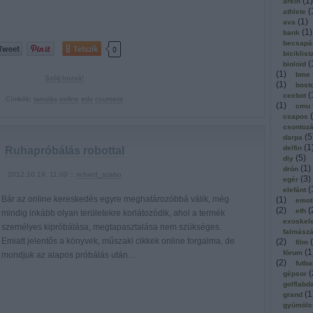
(
1
)
arkin
(
athlete
(
1
)
ava
(
1
)
bank
becsapá
Tetszik
0
biciklist
(
bioloid
(
1
)
bme
Szólj hozzá!
(
1
)
bost
(
ceebot
Címkék:
tanulás
online
edx
coursera
(
1
)
cmu
(
csapos
csontoz
(
5
darpa
(
1
delfin
Ruhapróbálás robottal
(
5
)
diy
(
1
)
drón
2012.10.19. 11:00 ::
richard_szabo
(
3
)
egér
(
elefánt
Bár az online kereskedés egyre meghatározóbbá válik, még
(
1
)
emot
(
2
)
(
eth
mindig inkább olyan területekre korlátozódik, ahol a termék
exoskel
személyes kipróbálása, megtapasztalása nem szükséges.
falmász
Emiatt jelentős a könyvek, műszaki cikkek online forgalma, de
(
2
)
(
film
(
1
fórum
mondjuk az alapos próbálás után…
(
2
)
futba
(
gépsor
golflabd
(
1
grand
gyümölc