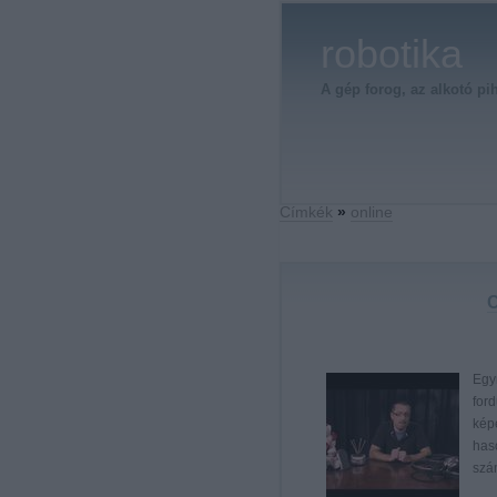
robotika
A gép forog, az alkotó pi
Címkék
»
online
C
Egyr
ford
kép
has
szá