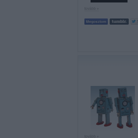
tovább »
tovább »