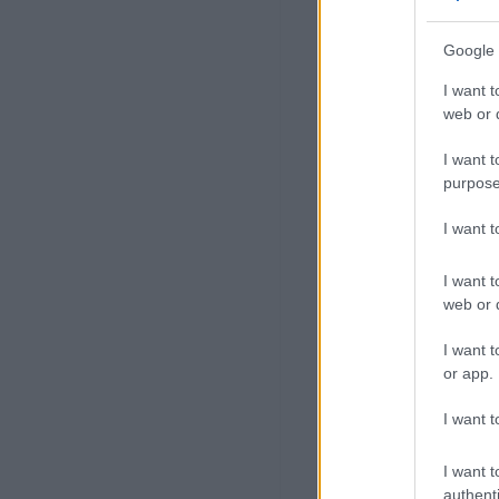
Google 
I want t
web or d
I want t
purpose
I want 
I want t
web or d
I want t
or app.
I want t
I want t
authenti