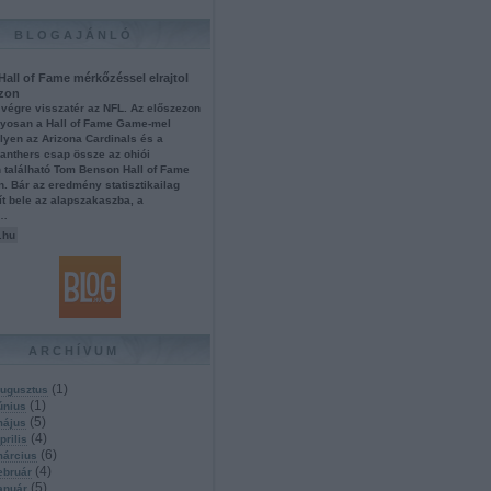
BLOGAJÁNLÓ
 Hall of Fame mérkőzéssel elrajtol
ezon
végre visszatér az NFL. Az előszezon
osan a Hall of Fame Game-mel
lyen az Arizona Cardinals és a
anthers csap össze az ohiói
 található Tom Benson Hall of Fame
. Bár az eredmény statisztikailag
t bele az alapszakaszba, a
s…
.hu
ARCHÍVUM
(
1
)
ugusztus
(
1
)
únius
(
5
)
május
(
4
)
prilis
(
6
)
március
(
4
)
ebruár
(
5
)
anuár