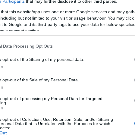
Participants
that may further disclose it to other third parties.
(
3
)
mitx
münche
Szólj hozzá!
(
1
)
művé
 that this website/app uses one or more Google services and may gath
(
1
)
nasa
Címkék:
online
mit
kurzus
edx
mitx
including but not limited to your visit or usage behaviour. You may click 
(
1
njszt
 to Google and its third-party tags to use your data for below specifi
nourbak
nyakken
ogle consent section.
odometr
x online elektronika kurzus
(
6
)
orvo
(
5
)
pana
l Data Processing Opt Outs
(
1
)
pécs
2012.02.19. 11:00 ::
richard_szabo
(
2
)
pinc
pogabot
rendeknek megfelelően egyre több, igen rangos egyetem próbálja
o opt-out of the Sharing of my personal data.
(
13
)
pro
enységét az internetre is. Ettől egyrészről több diákot és
quadroc
In
(
rajzoló
zetesen több pénzt remélnek. Online tananyagok már egy ideje
(
1
)
robo
(
8
)
robo
o opt-out of the Sale of my Personal Data.
(
1
)
robot
In
robotika
Playgroun
robotkar
to opt-out of processing my Personal Data for Targeted
Tetszik
0
robotnap
ing.
operációs 
In
roomba
Szólj hozzá!
(
2
)
rubik
o opt-out of Collection, Use, Retention, Sale, and/or Sharing
sandflea
Címkék:
tanulás
online
mit
kurzus
mitx
ersonal Data that Is Unrelated with the Purposes for which it
segway
lected.
(
3
)
soci
Out
(
2
)
srv 1