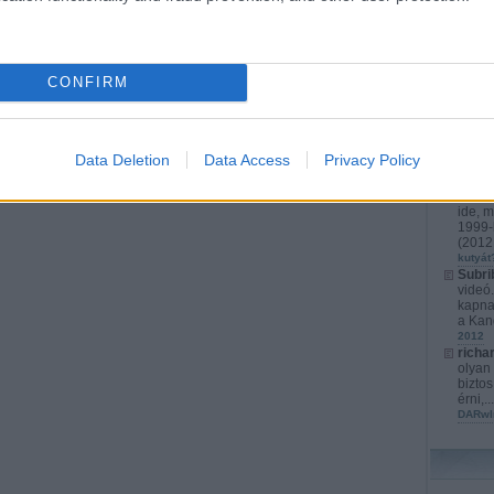
richa
érthet
játéko
s...
(
2
CONFIRM
karács
Kurata
kompl
Cyber
fejlet
Data Deletion
Data Access
Privacy Policy
izrael
Marato
Sanda
ide, m
1999-b
(
2012.
kutyát
Subri
videó
kapna
a Kan
2012
richa
olyan 
biztos
érni,..
DARwI