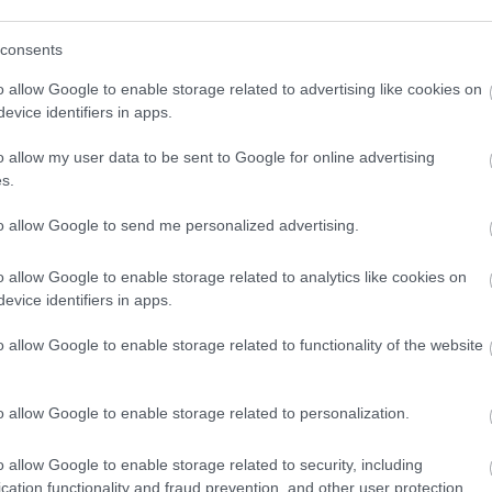
(
3
)
sudo
(
sutton
(
1
)
szem
consents
szimulác
(
1
)
szob
o allow Google to enable storage related to advertising like cookies on
(
1
)
szu
(
4
)
tánc
evice identifiers in apps.
távirány
tengerala
o allow my user data to be sent to Google for online advertising
(
4
texas
(
1
)
töröl
s.
treventu
tweenbo
(
1
)
to allow Google to send me personalized advertising.
urbi
(
19
)
vic
(
webots
(
2
)
will
o allow Google to enable storage related to analytics like cookies on
(
1
)
yarb
evice identifiers in apps.
(
1
)
zene
Címkefe
o allow Google to enable storage related to functionality of the website
o allow Google to enable storage related to personalization.
o allow Google to enable storage related to security, including
cation functionality and fraud prevention, and other user protection.