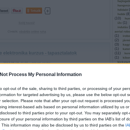
hajtogat
hangvez
(
hdidakt
Tetszik
0
(
8
hobbi
(
10
)
hun
(
1
)
Szólj hozzá!
i2c
(
indulás
Címkék:
vásárlás
online
ruha
aerial rob
(
1
)
irobo
(
2
)
járm
(
3
)
kagy
(
1
)
kato
e elektronika kurzus - tapasztalatok
(
11
)
ker
(
1
)
kibo
kickstar
2012.06.18. 11:00 ::
richard_szabo
(
1
)
kinec
(
1
)
olló
re ért az MIT Circuits and Electronics nevű ingyenes on-line
Not Process My Personal Information
kommuni
usa. Mivel én is jelentkeztem hallgatónak, ezért úgy
(
2
)
köny
kosárla
doltam, hogy összefoglalom a tapasztalataimat. A név kötelez:
(
to opt-out of the sale, sharing to third parties, or processing of your per
kutatók
általános képem, hogy nagyon magas színvonalon, komoly
(
léghajó
formation for targeted advertising by us, please use the below opt-out s
agot prezentáltak a kurzuson…
(
1
)
mach
r selection. Please note that after your opt-out request is processed y
magyar
(
malaga
eing interest-based ads based on personal information utilized by us or
masszáz
disclosed to third parties prior to your opt-out. You may separately opt-
megerős
losure of your personal information by third parties on the IAB’s list of
mestersé
microbi
Tetszik
0
. This information may also be disclosed by us to third parties on the
IA
(
1
)
mind