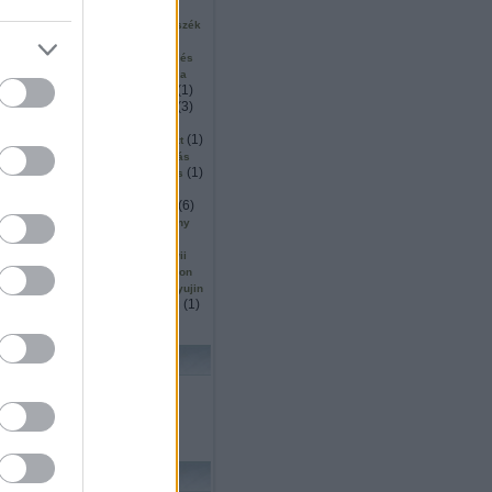
(
2
)
(
2
)
(
1
)
ku
surveyor
sütés
1
)
(
1
)
(
1
)
szállítás
szarvas
szék
(
5
)
(
1
)
inárium
szendvics
(
1
)
(
2
)
ió
szingapúr
szkennelés
(
2
)
(
1
)
or
szociális
szociológia
(
1
)
(
5
)
(
1
)
mó
tájékozódás
tajvan
(
11
)
(
3
)
tanulás
tárgydetektálás
(
4
)
(
8
)
(
18
)
ítás
távoli
ted
(
4
)
(
3
)
(
1
)
ttjáró
térképezés
teszt
)
(
3
)
(
1
)
thrun
thymio
tisztítás
(
1
)
(
3
)
(
1
)
köző
trafó
transformers
(
1
)
(
1
)
(
1
)
s
Turing
turtlebot
(
1
)
(
1
)
(
2
)
(
6
)
ts
ugrás
unió
űr
(
1
)
(
1
)
utah
vásárlás
verseny
(
1
)
(
5
)
(
1
)
ces
vízen
wall e
5
)
(
2
)
(
1
)
wedo
whittaker
wii
(
27
)
(
2
)
owgarage
wowwee
xtion
(
1
)
(
1
)
(
1
)
yoerger
youbot
yujin
(
1
)
(
1
)
(
1
)
zoknihajtogatás
zrinyi
lhő
KERESÉS
FRISS TOPIKOK