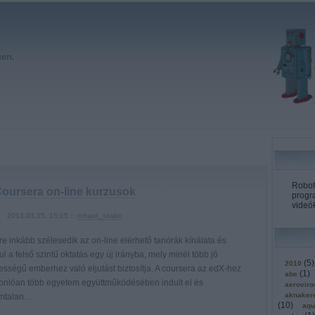
hen.
Roboto
oursera on-line kurzusok
progr
videók
2013.03.15. 15:15 ::
richard_szabo
e inkább szélesedik az on-line elérhető tanórák kínálata és
ul a felső szintű oktatás egy új irányba, mely minél több jó
(
5
)
2010
ességű emberhez való eljutást biztosítja. A coursera az edX-hez
(
1
)
abe
onlóan több egyetem együttműködésében indult el és
aerovir
aknaker
mtalan…
(
10
)
aqu