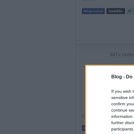
MITx onlin
Végé
Blog -
Do 
kurz
gon
If you wish 
az 
sensitive in
any
confirm you
continue se
tovább »
information 
further disc
participants