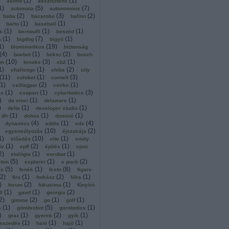
(
1
)
(
1
)
asimo
asszisztens
1
)
(
5
)
(
7
)
automata
autonomous
(
2
)
(
3
)
(
2
)
baba
bacarobo
ballon
(
1
)
(
1
)
barto
baseball
(
1
)
(
1
)
(
1
)
s
bernoulli
beszéd
(
1
)
(
7
)
(
1
)
a
bigdog
bigyó
1
)
(
19
)
biomimetikus
biztonság
(
4
)
(
1
)
(
2
)
boebot
boksz
bosch
(
10
)
(
3
)
(
1
)
on
brooks
cb2
1
)
(
1
)
(
2
)
challenge
chiba
city
(
11
)
(
1
)
(
3
)
colobot
cornell
1
)
(
2
)
(
1
)
csillagpor
csirke
(
1
)
(
1
)
(
3
)
ás
csoport
cyberbotics
)
(
1
)
(
1
)
da vinci
delaware
)
(
1
)
(
1
)
delta
developer studio
(
1
)
(
1
)
(
1
)
dlr
dobos
dominó
(
4
)
(
1
)
(
4
)
dynamics
eddie
edx
(
10
)
(
2
)
egyensúlyozás
éjszakája
1
)
(
10
)
(
1
)
előadás
elte
emily
(
1
)
(
2
)
(
1
)
iv
epfl
építés
epoc
2
)
(
1
)
(
1
)
etológia
eurobot
(
5
)
(
1
)
(
2
)
eton
explorer
e puck
(
5
)
(
1
)
(
8
)
ás
fenék
festo
figaro
2
)
(
1
)
(
2
)
(
1
)
fira
fodrász
fóka
)
(
2
)
(
1
)
forum
fukusima
fűnyíró
(
1
)
(
1
)
(
2
)
ll
gamf
georgia
2
)
(
2
)
(
1
)
(
1
)
gimme
go
golf
(
1
)
(
5
)
(
1
)
a
gömbrobot
gorobotics
)
(
1
)
(
2
)
(
1
)
graz
gyerek
gyík
(
1
)
(
1
)
(
1
)
sszedés
haiti
hajó