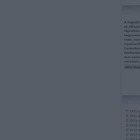
A hajnali
az elősz
Hajnalban 
hagyomány
indul, ame
Carolina P
Cantonban
Stadionban
nem számí
mérkőzé
nflhu.blog
2015 a
2013 j
2013 
2013 á
2013 
2013 f
2013 j