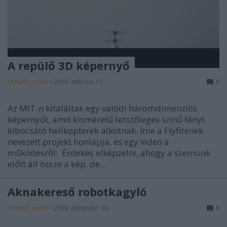
A repülő 3D képernyő
richard_szabo
•
2010. március 13.
0
Az MIT-n kitaláltak egy valódi háromdimenziós
képernyőt, amit kisméretű tetszőleges színű fényt
kibocsátó helikopterek alkotnak. Íme a Flyfirenek
nevezett projekt honlapja, és egy videó a
működésről: Érdekes elképzelni, ahogy a szemünk
előtt áll össze a kép. de…
Aknakereső robotkagyló
richard_szabo
•
2009. december 30.
0