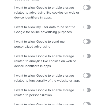
I want to allow Google to enable storage
related to advertising like cookies on web or
device identifiers in apps.
I want to allow my user data to be sent to
Google for online advertising purposes.
I want to allow Google to send me
personalized advertising.
I want to allow Google to enable storage
A PR2 sütit süt
related to analytics like cookies on web or
device identifiers in apps.
richard_szabo
•
2011. augusztus 09.
0
I want to allow Google to enable storage
MIT-s diákok programoztak be egy PR2-es robotot
related to functionality of the website or app.
oly módon, hogy a sütés több lényeges fázisát is el
tudja végezni. A "szakács" az előkészített tálak
I want to allow Google to enable storage
tartalmát összeönti és -keveri, majd a keveréket
related to personalization.
megsüti.Az eredménnyel kapcsolatos szokásos
I want to allow Google to enable storage