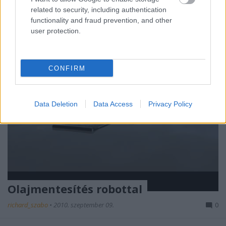
megjegyzések itt is…
related to security, including authentication
functionality and fraud prevention, and other
user protection.
CONFIRM
Data Deletion
Data Access
Privacy Policy
Olajmentesítés robottal
richard_szabo
•
2010. szeptember 09.
0