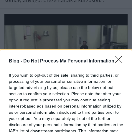
komoly anyagot prezentáltak a kurzuson…
Blog -
Do Not Process My Personal Information
If you wish to opt-out of the sale, sharing to third parties, or
processing of your personal or sensitive information for
targeted advertising by us, please use the below opt-out
section to confirm your selection. Please note that after your
opt-out request is processed you may continue seeing
Az igazi Mario Kart
interest-based ads based on personal information utilized by
us or personal information disclosed to third parties prior to
richard_szabo
•
2012. május 08.
0
your opt-out. You may separately opt-out of the further
disclosure of your personal information by third parties on the
Charles Guan az MIT-ról elkészítette a Mario kis
IAB’s list of downstream participants. This information may