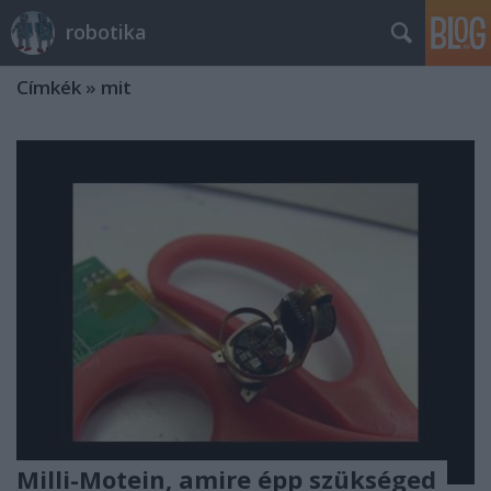
robotika
Címkék
»
mit
Milli-Motein, amire épp szükséged