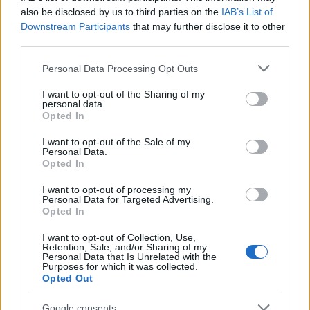
autóját olyan méretben, hogy felnőtt is utazhasson
also be disclosed by us to third parties on the
IAB’s List of
rajta. Sőt, nem is akármilyen sebességgel. Guan
Downstream Participants
that may further disclose it to other
blogján részletesen dokumentálta, hogy miként is
third parties.
készítette el a kartot, nagyjából 1750 dollárból.
Please note that this website/app uses one or more Google
Valószínű, hogy az…
Personal Data Processing Opt Outs
services and may gather and store information including but
not limited to your visit or usage behaviour. You may click to
I want to opt-out of the Sharing of my
MITx online elektronika kurzus
personal data.
grant or deny consent to Google and its third-party tags to
Opted In
use your data for below specified purposes in below Google
richard_szabo
•
2012. február 19.
0
consent section.
I want to opt-out of the Sale of my
Personal Data.
Opted In
Az aktuális oktatási trendeknek megfelelően egyre
több, igen rangos egyetem próbálja meg
I want to opt-out of processing my
kiterjeszteni tevékenységét az internetre is. Ettől
Personal Data for Targeted Advertising.
egyrészről több diákot és reklámot, másrészről
Opted In
természetesen több pénzt remélnek. Online
I want to opt-out of Collection, Use,
tananyagok már egy ideje elérhetőek, az MIT…
Retention, Sale, and/or Sharing of my
Personal Data that Is Unrelated with the
Purposes for which it was collected.
Opted Out
Google consents