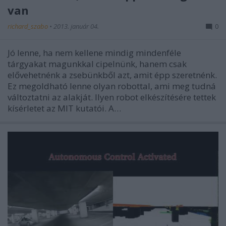
van
richard_szabo
•
2013. január 04.
0
Jó lenne, ha nem kellene mindig mindenféle
tárgyakat magunkkal cipelnünk, hanem csak
elővehetnénk a zsebünkből azt, amit épp szeretnénk.
Ez megoldható lenne olyan robottal, ami meg tudná
változtatni az alakját. Ilyen robot elkészítésére tettek
kísérletet az MIT kutatói. A…