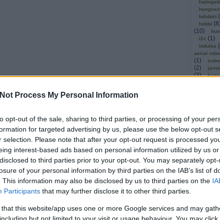
hajtogat
hangvez
(
hdidakt
(
8
hobbi
(
10
)
hun
(
1
)
i2c
(
indulás
aerial rob
(
1
)
irobo
(
2
)
járm
(
3
)
kagy
(
1
)
kato
(
11
)
ker
Not Process My Personal Information
(
1
)
kibo
kickstar
(
1
)
kinec
to opt-out of the sale, sharing to third parties, or processing of your per
(
1
)
olló
kommuni
formation for targeted advertising by us, please use the below opt-out s
(
2
)
köny
r selection. Please note that after your opt-out request is processed y
kosárla
(
eing interest-based ads based on personal information utilized by us or
kutatók
(
léghajó
disclosed to third parties prior to your opt-out. You may separately opt-
(
1
)
mach
losure of your personal information by third parties on the IAB’s list of
magyar
(
malaga
. This information may also be disclosed by us to third parties on the
IA
masszáz
Participants
that may further disclose it to other third parties.
megerős
mestersé
 that this website/app uses one or more Google services and may gath
microbi
(
1
)
mind
including but not limited to your visit or usage behaviour. You may click 