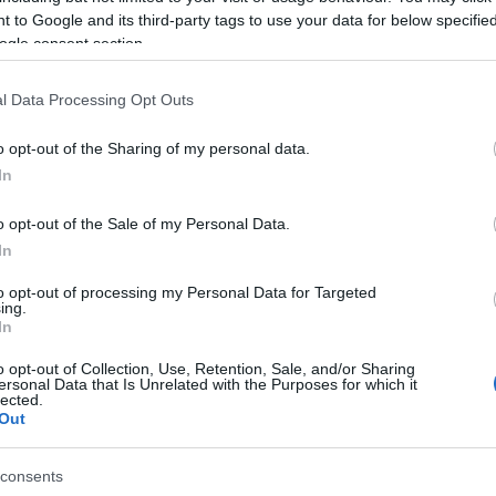
(
3
)
mitx
 to Google and its third-party tags to use your data for below specifi
münche
(
1
)
művé
ogle consent section.
(
1
)
nasa
(
1
njszt
nourbak
l Data Processing Opt Outs
nyakken
odometr
(
6
)
orvo
o opt-out of the Sharing of my personal data.
(
5
)
pana
(
1
)
In
pécs
(
2
)
pinc
pogabot
(
13
)
o opt-out of the Sale of my Personal Data.
pro
quadroc
In
(
rajzoló
(
1
)
robo
(
8
)
robo
to opt-out of processing my Personal Data for Targeted
(
1
)
ing.
robot
robotika
In
Playgroun
robotkar
o opt-out of Collection, Use, Retention, Sale, and/or Sharing
robotnap
ersonal Data that Is Unrelated with the Purposes for which it
operációs 
lected.
roomba
Out
(
2
)
rubik
sandflea
segway
(
3
)
soci
consents
(
2
)
srv 1