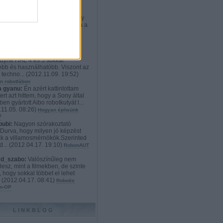
rd_szabo:
:D Nekem teljesen
etlen a cél. Ki vesz ennyiért egy
t, aminek weben kiválaszthatja a
012.12.21. 23:02
)
Robotos
onyi ajándékok: a mindenvivő
s exoskeleton
ikato:
Hát szerintem a
dyne HAL 4 és 5 sokkal
tebb és használhatóbb. Viszont az
i techno...
(
2012.11.09. 19:52
)
n robotlábon
 gyanu:
Én azért kattintottam
ert azt hittem, hogy a Sony által
en gyártott Aibo robotkutyát l...
11.05. 08:26
)
Hogyan építsünk
?
bubi:
Nagyon szórakoztató
.Durva, hogy milyen jó képzést
k a villamosmérnökök.Szerinted
d...
(
2012.04.17. 19:10
)
RobonAUT
rd_szabo:
Valószínűleg nem
lesz, mint a filmekben, de szinte
, hogy sokkal többet el lehet
.
(
2012.04.17. 08:41
)
Robotis
n-OP
LINKBLOG