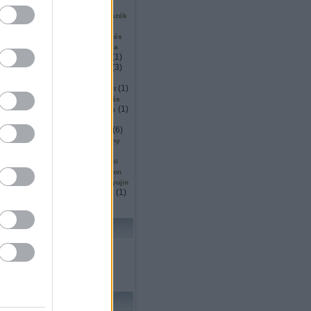
(
2
)
(
2
)
(
1
)
ku
surveyor
sütés
1
)
(
1
)
(
1
)
szállítás
szarvas
szék
(
5
)
(
1
)
inárium
szendvics
(
1
)
(
2
)
ió
szingapúr
szkennelés
(
2
)
(
1
)
or
szociális
szociológia
(
1
)
(
5
)
(
1
)
mó
tájékozódás
tajvan
(
11
)
(
3
)
tanulás
tárgydetektálás
(
4
)
(
8
)
(
18
)
ítás
távoli
ted
(
4
)
(
3
)
(
1
)
ttjáró
térképezés
teszt
)
(
3
)
(
1
)
thrun
thymio
tisztítás
(
1
)
(
3
)
(
1
)
köző
trafó
transformers
(
1
)
(
1
)
(
1
)
s
Turing
turtlebot
(
1
)
(
1
)
(
2
)
(
6
)
ts
ugrás
unió
űr
(
1
)
(
1
)
utah
vásárlás
verseny
(
1
)
(
5
)
(
1
)
ces
vízen
wall e
5
)
(
2
)
(
1
)
wedo
whittaker
wii
(
27
)
(
2
)
owgarage
wowwee
xtion
(
1
)
(
1
)
(
1
)
yoerger
youbot
yujin
(
1
)
(
1
)
(
1
)
zoknihajtogatás
zrinyi
lhő
KERESÉS
FRISS TOPIKOK