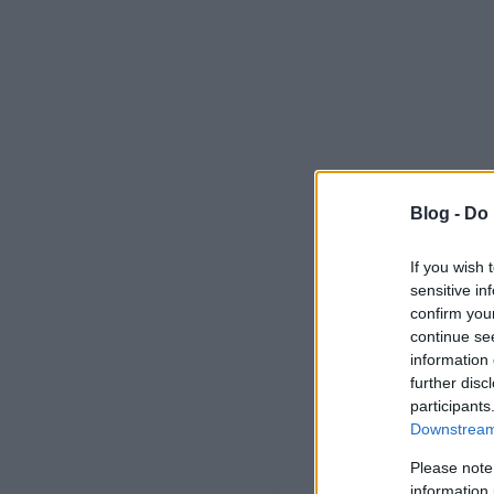
Blog -
Do 
If you wish 
sensitive in
confirm you
continue se
information 
further disc
participants
Downstream 
Please note
information 