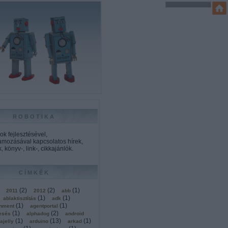
ROBOTIKA
k fejlesztésével,
amozásával kapcsolatos hírek,
, könyv-, link-, cikkajánlók.
CÍMKÉK
(
2
)
(
2
)
(
1
)
2011
2012
abb
(
1
)
(
1
)
ablaktisztítás
adk
(
1
)
(
1
)
onment
agentportal
(
1
)
(
2
)
esés
alphadog
android
(
1
)
(
13
)
(
1
)
ajelly
arduino
arkad