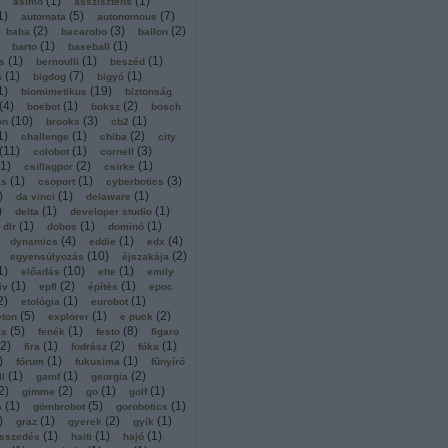
(
1
)
(
1
)
asimo
asszisztens
1
)
(
5
)
(
7
)
automata
autonomous
(
2
)
(
3
)
(
2
)
baba
bacarobo
ballon
(
1
)
(
1
)
barto
baseball
(
1
)
(
1
)
(
1
)
s
bernoulli
beszéd
(
1
)
(
7
)
(
1
)
a
bigdog
bigyó
1
)
(
19
)
biomimetikus
biztonság
(
4
)
(
1
)
(
2
)
boebot
boksz
bosch
(
10
)
(
3
)
(
1
)
on
brooks
cb2
1
)
(
1
)
(
2
)
challenge
chiba
city
(
11
)
(
1
)
(
3
)
colobot
cornell
1
)
(
2
)
(
1
)
csillagpor
csirke
(
1
)
(
1
)
(
3
)
ás
csoport
cyberbotics
)
(
1
)
(
1
)
da vinci
delaware
)
(
1
)
(
1
)
delta
developer studio
(
1
)
(
1
)
(
1
)
dlr
dobos
dominó
(
4
)
(
1
)
(
4
)
dynamics
eddie
edx
(
10
)
(
2
)
egyensúlyozás
éjszakája
1
)
(
10
)
(
1
)
előadás
elte
emily
(
1
)
(
2
)
(
1
)
iv
epfl
építés
epoc
2
)
(
1
)
(
1
)
etológia
eurobot
(
5
)
(
1
)
(
2
)
eton
explorer
e puck
(
5
)
(
1
)
(
8
)
ás
fenék
festo
figaro
2
)
(
1
)
(
2
)
(
1
)
fira
fodrász
fóka
)
(
1
)
(
1
)
fórum
fukusima
fűnyíró
(
1
)
(
1
)
(
2
)
ll
gamf
georgia
2
)
(
2
)
(
1
)
(
1
)
gimme
go
golf
(
1
)
(
5
)
(
1
)
a
gömbrobot
gorobotics
)
(
1
)
(
2
)
(
1
)
graz
gyerek
gyík
(
1
)
(
1
)
(
1
)
sszedés
haiti
hajó