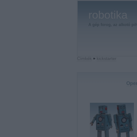
robotika
A gép forog, az alkotó pi
Címkék
»
kickstarter
Open