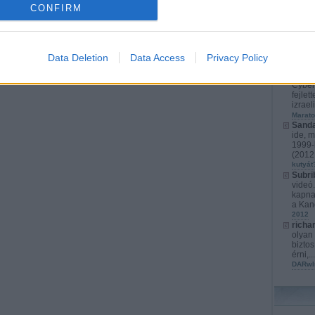
CONFIRM
richa
érthet
játéko
s...
(
2
karács
Data Deletion
Data Access
Privacy Policy
Kurata
kompl
Cyber
fejlet
izrael
Marato
Sanda
ide, m
1999-b
(
2012.
kutyát
Subri
videó
kapna
a Kan
2012
richa
olyan 
biztos
érni,..
DARwI