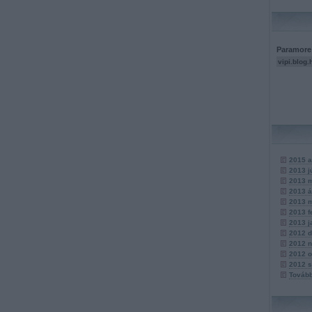
Paramore 
vipi.blog.
2015 a
2013 j
2013 
2013 á
2013 
2013 f
2013 j
2012 
2012 
2012 o
2012 
Továb