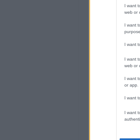
I want t
web or d
I want t
purpose
I want 
I want t
web or d
I want t
or app.
I want t
I want t
authenti