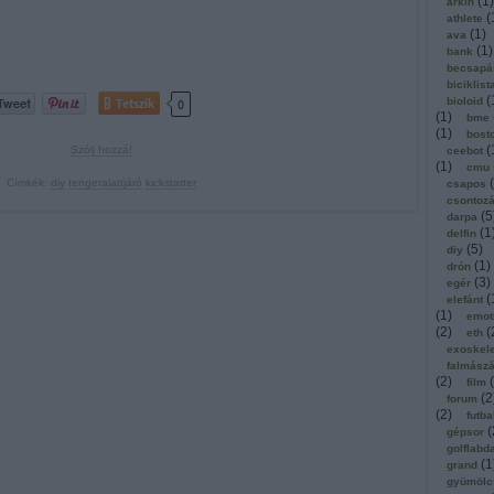
(
1
)
arkin
(
athlete
(
1
)
ava
(
1
)
bank
becsapá
biciklist
(
Tetszik
bioloid
0
(
1
)
bme
(
1
)
bost
(
Szólj hozzá!
ceebot
(
1
)
cmu
(
Címkék:
diy
tengeralattjáró
kickstarter
csapos
csontoz
(
5
darpa
(
1
delfin
(
5
)
diy
(
1
)
drón
(
3
)
egér
(
elefánt
(
1
)
emot
(
2
)
(
eth
exoskel
falmász
(
2
)
(
film
(
2
forum
(
2
)
futba
(
gépsor
golflabd
(
1
grand
gyümölc