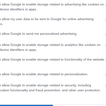
(
3
)
sudo
o allow Google to enable storage related to advertising like cookies on
(
sutton
(
1
)
evice identifiers in apps.
szem
szimulác
(
1
)
szob
o allow my user data to be sent to Google for online advertising
(
1
)
szu
(
4
)
tánc
s.
távirány
tengerala
to allow Google to send me personalized advertising.
(
4
texas
(
1
)
töröl
treventu
o allow Google to enable storage related to analytics like cookies on
tweenbo
(
1
)
urbi
evice identifiers in apps.
(
19
)
vic
(
webots
(
2
)
will
o allow Google to enable storage related to functionality of the website
(
1
)
yarb
(
1
)
zene
Címkefe
o allow Google to enable storage related to personalization.
o allow Google to enable storage related to security, including
cation functionality and fraud prevention, and other user protection.