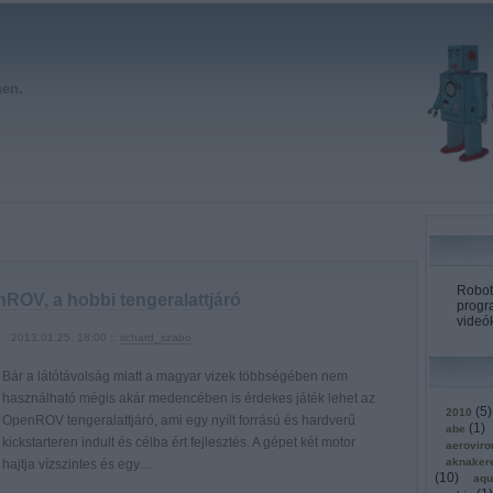
hen.
Roboto
ROV, a hobbi tengeralattjáró
progr
videók
2013.01.25. 18:00 ::
richard_szabo
Bár a látótávolság miatt a magyar vizek többségében nem
használható mégis akár medencében is érdekes játék lehet az
(
5
)
2010
OpenROV tengeralattjáró, ami egy nyílt forrású és hardverű
(
1
)
abe
kickstarteren indult és célba ért fejlesztés. A gépet két motor
aerovir
aknaker
hajtja vízszintes és egy…
(
10
)
aqu