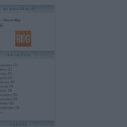
BLOGAJÁNLÓ
– This Is Why
hu
ARCHÍVUM
(
1
)
ugusztus
(
1
)
únius
(
5
)
május
(
4
)
prilis
(
6
)
március
(
4
)
ebruár
(
5
)
anuár
(
5
)
december
(
5
)
november
(
6
)
któber
(
3
)
szeptember
b
...
FEEDEK