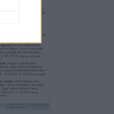
rd_szabo:
:D Nekem teljesen
etlen a cél. Ki vesz ennyiért egy
t, aminek weben kiválaszthatja a
012.12.21. 23:02
)
Robotos
onyi ajándékok: a mindenvivő
s exoskeleton
ikato:
Hát szerintem a
dyne HAL 4 és 5 sokkal
tebb és használhatóbb. Viszont az
i techno...
(
2012.11.09. 19:52
)
n robotlábon
 gyanu:
Én azért kattintottam
ert azt hittem, hogy a Sony által
en gyártott Aibo robotkutyát l...
11.05. 08:26
)
Hogyan építsünk
?
bubi:
Nagyon szórakoztató
.Durva, hogy milyen jó képzést
k a villamosmérnökök.Szerinted
d...
(
2012.04.17. 19:10
)
RobonAUT
rd_szabo:
Valószínűleg nem
lesz, mint a filmekben, de szinte
, hogy sokkal többet el lehet
.
(
2012.04.17. 08:41
)
Robotis
n-OP
LINKBLOG