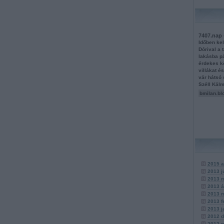
7407.nap 
Időben ke
Dórival a 
lakásba pá
érdekes kö
villákat é
vár hátsó 
Széll Kálm
bmilan.bl
2015 a
2013 j
2013 
2013 á
2013 
2013 f
2013 j
2012 
2012 