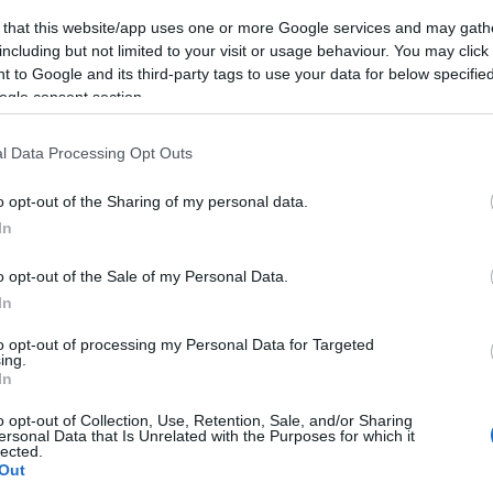
(
3
)
mitx
Szólj hozzá!
münche
 that this website/app uses one or more Google services and may gath
(
1
)
művé
including but not limited to your visit or usage behaviour. You may click 
Címkék:
könyvajánló
brooks
(
1
)
nasa
(
1
 to Google and its third-party tags to use your data for below specifi
njszt
nourbak
ogle consent section.
nyakken
odometr
einforcement Learning: An Introduction
(
6
)
orvo
l Data Processing Opt Outs
(
5
)
pana
2009.12.17. 11:00 ::
richard_szabo
(
1
)
pécs
(
2
)
pinc
o opt-out of the Sharing of my personal data.
pogabot
hard Sutton és Andrew Barto könyve már több, mint tíz éves,
(
13
)
pro
In
is érdemes elolvasnia mindenkinek, aki robotok
quadroc
gramozásában (vagy mesterséges intelligenciában) el szeretne
(
rajzoló
(
1
)
robo
edni. A könyv a megerősítéses tanulás elméleti alapjait nyújtja
o opt-out of the Sale of my Personal Data.
(
8
)
robo
b, mint 300 oldalon.…
In
(
1
)
robot
robotika
Playgroun
to opt-out of processing my Personal Data for Targeted
robotkar
ing.
robotnap
In
operációs 
Tetszik
0
roomba
(
2
)
o opt-out of Collection, Use, Retention, Sale, and/or Sharing
rubik
ersonal Data that Is Unrelated with the Purposes for which it
sandflea
Szólj hozzá!
lected.
segway
(
3
)
Out
soci
k:
tanulás
könyvajánló
megerősítés
barto
sutton
(
2
)
srv 1