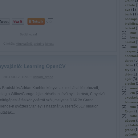
(
1
)
arkin
(
athlete
(
1
)
ava
(
1
)
bank
becsapá
Tetszik
0
biciklist
(
bioloid
(
1
)
bme
Szólj hozzá!
(
1
)
bost
(
ceebot
Címkék:
könyvajánló
arduino
kinect
(
1
)
cmu
(
csapos
csontoz
(
5
darpa
(
1
delfin
yvajánló: Learning OpenCV
(
5
)
diy
(
1
)
drón
2011.08.12. 11:00 ::
richard_szabo
(
3
)
egér
(
elefánt
 Bradski és Adrian Kaehler könyve az Intel által létrehozott,
(
1
)
emot
(
2
)
(
eth
nleg a WillowGarage fejlesztésében lévő nyllt forrású, C nyelvű
exoskel
mítógépes látás könyvtárról szól, melyet a DARPA Grand
falmász
llenge-n győztes Stanley is használt.A szerzők 517 oldalon
(
2
)
(
film
(
1
fórum
utatják…
(
2
)
futba
(
gépsor
golflabd
(
1
grand
gyümölc