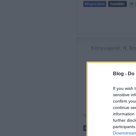
Könyvajánló: R. Br
Blog -
Do 
A m
mac
el a
If you wish 
igaz
sensitive in
sub
confirm you
continue se
information 
tovább »
further disc
participants
Downstream 