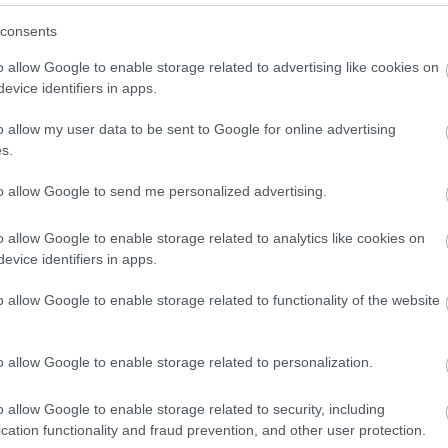
(
3
)
sudo
(
sutton
consents
(
1
)
szem
szimulác
troduction to Autonomous Mobile Robots
o allow Google to enable storage related to advertising like cookies on
(
1
)
szob
(
1
)
szu
evice identifiers in apps.
(
4
)
2009.11.16. 11:00 ::
richard_szabo
tánc
távirány
o allow my user data to be sent to Google for online advertising
tengerala
tonomous Mobile Robots egy remek könyv lehet mindazoknak,
(
4
texas
s.
programozásában szeretnének elmélyedni.A szerzőpáros Roland
(
1
)
töröl
rbakhsh (Zürich-i Műszaki Egyetem) évtizedes tapasztalata
treventu
tweenbo
to allow Google to send me personalized advertising.
nyvet,…
(
1
)
urbi
(
19
)
vic
(
webots
o allow Google to enable storage related to analytics like cookies on
(
2
)
will
evice identifiers in apps.
(
1
)
yarb
Tetszik
0
(
1
)
zene
Címkefe
o allow Google to enable storage related to functionality of the website
Szólj hozzá!
kék:
mobil
könyvajánló
siegwart
nourbakhsh
o allow Google to enable storage related to personalization.
o allow Google to enable storage related to security, including
cation functionality and fraud prevention, and other user protection.