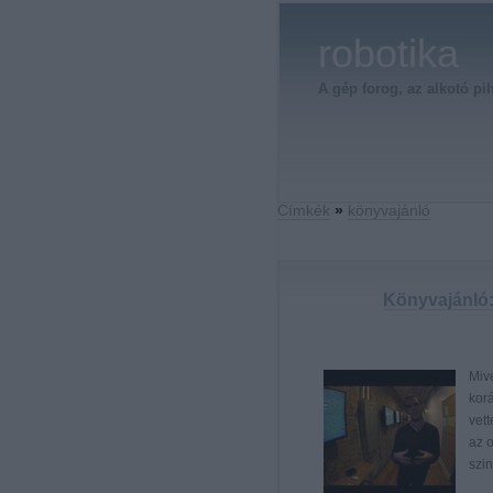
robotika
A gép forog, az alkotó pi
Címkék
»
könyvajánló
Könyvajánló:
Mive
kor
vett
az o
szi