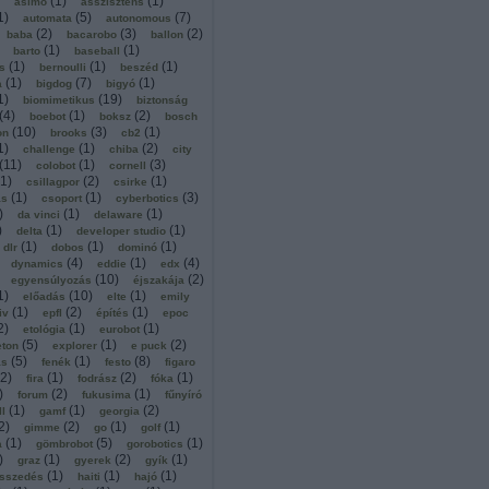
(
1
)
(
1
)
asimo
asszisztens
1
)
(
5
)
(
7
)
automata
autonomous
(
2
)
(
3
)
(
2
)
baba
bacarobo
ballon
(
1
)
(
1
)
barto
baseball
(
1
)
(
1
)
(
1
)
s
bernoulli
beszéd
(
1
)
(
7
)
(
1
)
a
bigdog
bigyó
1
)
(
19
)
biomimetikus
biztonság
(
4
)
(
1
)
(
2
)
boebot
boksz
bosch
(
10
)
(
3
)
(
1
)
on
brooks
cb2
1
)
(
1
)
(
2
)
challenge
chiba
city
(
11
)
(
1
)
(
3
)
colobot
cornell
1
)
(
2
)
(
1
)
csillagpor
csirke
(
1
)
(
1
)
(
3
)
ás
csoport
cyberbotics
)
(
1
)
(
1
)
da vinci
delaware
)
(
1
)
(
1
)
delta
developer studio
(
1
)
(
1
)
(
1
)
dlr
dobos
dominó
(
4
)
(
1
)
(
4
)
dynamics
eddie
edx
(
10
)
(
2
)
egyensúlyozás
éjszakája
1
)
(
10
)
(
1
)
előadás
elte
emily
(
1
)
(
2
)
(
1
)
iv
epfl
építés
epoc
2
)
(
1
)
(
1
)
etológia
eurobot
(
5
)
(
1
)
(
2
)
eton
explorer
e puck
(
5
)
(
1
)
(
8
)
ás
fenék
festo
figaro
2
)
(
1
)
(
2
)
(
1
)
fira
fodrász
fóka
)
(
2
)
(
1
)
forum
fukusima
fűnyíró
(
1
)
(
1
)
(
2
)
ll
gamf
georgia
2
)
(
2
)
(
1
)
(
1
)
gimme
go
golf
(
1
)
(
5
)
(
1
)
a
gömbrobot
gorobotics
)
(
1
)
(
2
)
(
1
)
graz
gyerek
gyík
(
1
)
(
1
)
(
1
)
sszedés
haiti
hajó