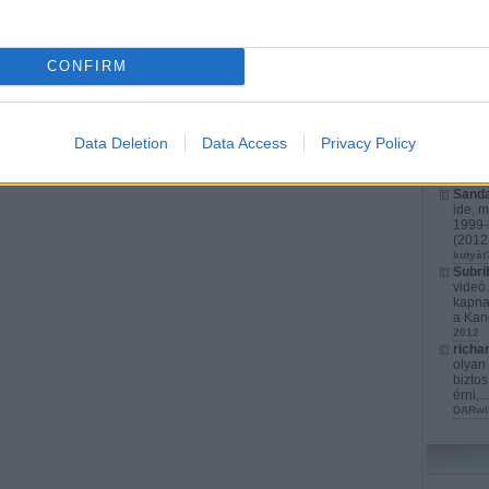
richa
érthet
játéko
CONFIRM
s...
(
2
karács
Kurata
kompl
Cyber
Data Deletion
Data Access
Privacy Policy
fejlet
izrael
Marato
Sanda
ide, m
1999-b
(
2012.
kutyát
Subri
videó
kapna
a Kan
2012
richa
olyan 
biztos
érni,..
DARwI