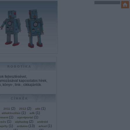
ROBOTIKA
k fejlesztésével,
amozásával kapcsolatos hírek,
, könyv-, link-, cikkajánlók.
CÍMKÉK
(
2
)
(
2
)
(
1
)
2011
2012
abb
(
1
)
(
1
)
ablaktisztítás
adk
(
1
)
(
1
)
onment
agentportal
(
1
)
(
2
)
esés
alphadog
android
(
1
)
(
13
)
(
1
)
ajelly
arduino
arkad