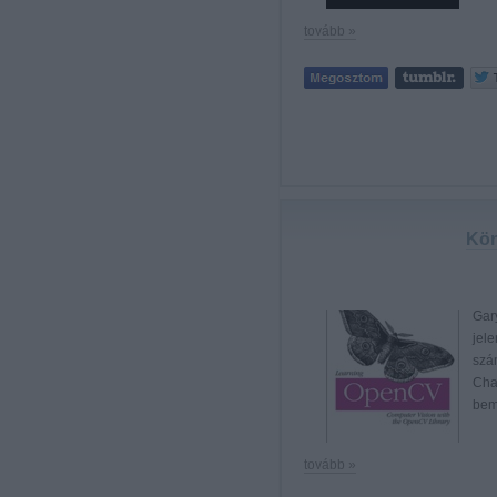
tovább »
Kön
Gary
jele
szá
Cha
bem
tovább »