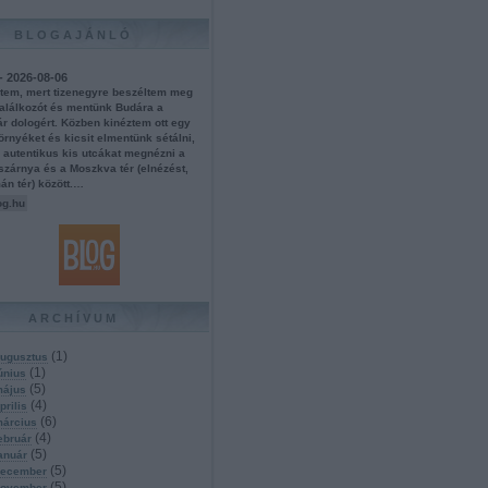
BLOGAJÁNLÓ
- 2026-08-06
ltem, mert tizenegyre beszéltem meg
találkozót és mentünk Budára a
r dologért. Közben kinéztem ott egy
rnyéket és kicsit elmentünk sétálni,
s autentikus kis utcákat megnézni a
szárnya és a Moszkva tér (elnézést,
án tér) között.…
og.hu
ARCHÍVUM
(
1
)
ugusztus
(
1
)
únius
(
5
)
május
(
4
)
prilis
(
6
)
március
(
4
)
ebruár
(
5
)
anuár
(
5
)
december
(
5
)
november