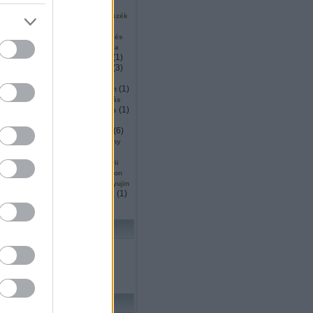
(
2
)
(
2
)
(
1
)
ku
surveyor
sütés
1
)
(
1
)
(
1
)
szállítás
szarvas
szék
(
5
)
(
1
)
inárium
szendvics
(
1
)
(
2
)
ió
szingapúr
szkennelés
(
2
)
(
1
)
or
szociális
szociológia
(
1
)
(
5
)
(
1
)
mó
tájékozódás
tajvan
(
11
)
(
3
)
tanulás
tárgydetektálás
(
4
)
(
8
)
(
18
)
ítás
távoli
ted
(
4
)
(
3
)
(
1
)
ttjáró
térképezés
teszt
)
(
3
)
(
1
)
thrun
thymio
tisztítás
(
1
)
(
3
)
(
1
)
köző
trafó
transformers
(
1
)
(
1
)
(
1
)
s
Turing
turtlebot
(
1
)
(
1
)
(
2
)
(
6
)
ts
ugrás
unió
űr
(
1
)
(
1
)
utah
vásárlás
verseny
(
1
)
(
5
)
(
1
)
ces
vízen
wall e
5
)
(
2
)
(
1
)
wedo
whittaker
wii
(
27
)
(
2
)
owgarage
wowwee
xtion
(
1
)
(
1
)
(
1
)
yoerger
youbot
yujin
(
1
)
(
1
)
(
1
)
zoknihajtogatás
zrinyi
lhő
KERESÉS
FRISS TOPIKOK