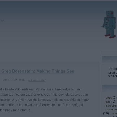
hen.
Roboto
 Greg Borenstein: Making Things See
progr
videók
2013.06.02. 11:00 ::
richard_szabo
l a kezdetektől érdekesnek találtam a Kinect-et, ezért már
ábban szemeztem ezzel a könyvvel, majd egy féláras akcióban
(
5
)
2010
em meg. A szerző neve kicsit megvezetett, mert azt hittem, hogy
(
1
)
abe
dometriában komolyat alkotó Borenstein fiáról van szó, aki
aerovir
aknaker
ntén nagy robotológus…
(
10
)
aqu