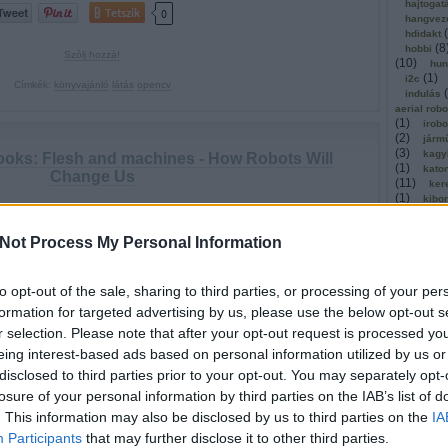
hajtogat
Tetszik
0
hangvez
(
hdidakt
(
8
hobbi
Szólj hozzá!
(
10
)
hun
(
1
)
i2c
Címkék:
könyvajánló
látás
opencv
(
indulás
aerial rob
(
1
)
irobo
(
2
)
járm
(
3
)
kagy
ooks: Flesh and machines - How Robots Will
(
1
)
kato
Change Us
(
11
)
ker
(
1
)
kibo
2010.04.20. 11:00 ::
richard_szabo
kickstar
(
1
)
kinec
Not Process My Personal Information
(
1
)
olló
éltán híres Rodney Brooks rövid önéletrajza a Flesh and
kommuni
hines, mely viszonylag könnyed, olvasmányos módon meséli
(
2
)
köny
z ausztráliai gyerekévektől az MIT-s robotikai kutatóintézet
to opt-out of the sale, sharing to third parties, or processing of your per
kosárla
(
kutatók
gatásáig vezető utat. Természetesen külön fejezet foglalkozik a
formation for targeted advertising by us, please use the below opt-out s
(
léghajó
sumption architektúra…
r selection. Please note that after your opt-out request is processed y
(
1
)
mach
magyar
eing interest-based ads based on personal information utilized by us or
(
malaga
disclosed to third parties prior to your opt-out. You may separately opt-
masszáz
losure of your personal information by third parties on the IAB’s list of
megerős
mestersé
. This information may also be disclosed by us to third parties on the
IA
Tetszik
0
microbi
Participants
that may further disclose it to other third parties.
(
1
)
mind