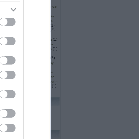
(
2
)
(
2
)
(
1
)
ku
surveyor
sütés
1
)
(
1
)
(
1
)
szállítás
szarvas
szék
(
5
)
(
1
)
inárium
szendvics
(
1
)
(
2
)
ió
szingapúr
szkennelés
(
2
)
(
1
)
or
szociális
szociológia
(
1
)
(
5
)
(
1
)
mó
tájékozódás
tajvan
(
11
)
(
3
)
tanulás
tárgydetektálás
(
4
)
(
8
)
(
18
)
ítás
távoli
ted
(
4
)
(
3
)
(
1
)
ttjáró
térképezés
teszt
)
(
3
)
(
1
)
thrun
thymio
tisztítás
(
1
)
(
3
)
(
1
)
köző
trafó
transformers
(
1
)
(
1
)
(
1
)
s
Turing
turtlebot
(
1
)
(
1
)
(
2
)
(
6
)
ts
ugrás
unió
űr
(
1
)
(
1
)
utah
vásárlás
verseny
(
1
)
(
5
)
(
1
)
ces
vízen
wall e
5
)
(
2
)
(
1
)
wedo
whittaker
wii
(
27
)
(
2
)
owgarage
wowwee
xtion
(
1
)
(
1
)
(
1
)
yoerger
youbot
yujin
(
1
)
(
1
)
(
1
)
zoknihajtogatás
zrinyi
lhő
KERESÉS
FRISS TOPIKOK