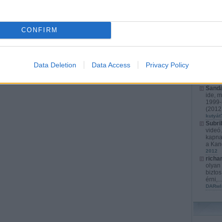
richa
érthet
játéko
CONFIRM
s...
(
2
karács
Kurata
kompl
Cyber
Data Deletion
Data Access
Privacy Policy
fejlet
izrael
Marato
Sanda
ide, m
1999-b
(
2012.
kutyát
Subri
videó
kapna
a Kan
2012
richa
olyan 
biztos
érni,..
DARwI