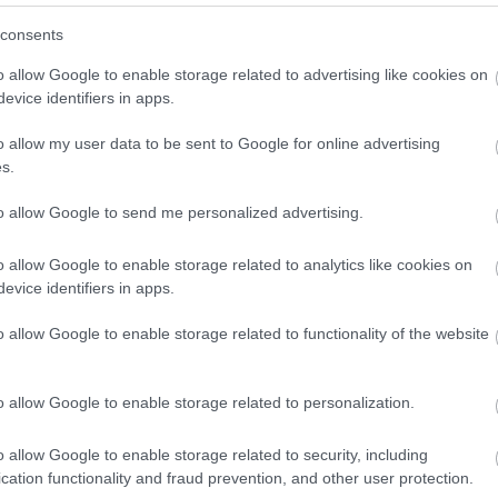
(
3
)
sudo
(
sutton
consents
(
1
)
szem
szimulác
o allow Google to enable storage related to advertising like cookies on
(
1
)
szob
(
1
)
szu
evice identifiers in apps.
(
4
)
tánc
távirány
o allow my user data to be sent to Google for online advertising
tengerala
(
4
texas
s.
(
1
)
töröl
treventu
tweenbo
to allow Google to send me personalized advertising.
(
1
)
urbi
(
19
)
vic
(
webots
o allow Google to enable storage related to analytics like cookies on
(
2
)
will
evice identifiers in apps.
(
1
)
yarb
(
1
)
zene
Címkefe
o allow Google to enable storage related to functionality of the website
o allow Google to enable storage related to personalization.
o allow Google to enable storage related to security, including
cation functionality and fraud prevention, and other user protection.