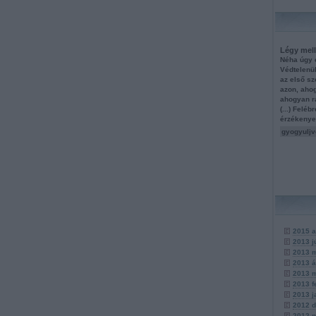
Légy mell
Néha úgy é
Védtelenü
az első sz
azon, ahog
ahogyan r
(...) Felé
érzékenye
gyogyuljv
2015 a
2013 j
2013 
2013 á
2013 
2013 f
2013 j
2012 
2012 