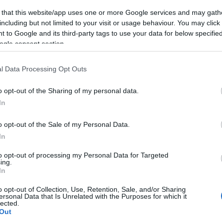
Tetszik
0
(
3
)
mitx
münche
 that this website/app uses one or more Google services and may gath
(
1
)
művé
including but not limited to your visit or usage behaviour. You may click 
Szólj hozzá!
(
1
)
nasa
(
1
 to Google and its third-party tags to use your data for below specifi
njszt
mkék:
jövő
könyv
mesterséges intelligencia
nourbak
ogle consent section.
nyakken
odometr
(
6
)
orvo
l Data Processing Opt Outs
(
5
)
pana
(
1
)
pécs
(
2
)
pinc
o opt-out of the Sharing of my personal data.
pogabot
(
13
)
pro
In
quadroc
(
rajzoló
(
1
)
robo
o opt-out of the Sale of my Personal Data.
(
8
)
robo
In
(
1
)
robot
robotika
Playgroun
to opt-out of processing my Personal Data for Targeted
robotkar
ing.
robotnap
In
operációs 
roomba
(
2
)
o opt-out of Collection, Use, Retention, Sale, and/or Sharing
rubik
ersonal Data that Is Unrelated with the Purposes for which it
sandflea
lected.
segway
(
3
)
Out
soci
(
2
)
srv 1