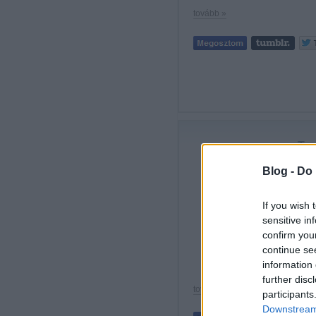
tovább »
Tee
Blog -
Do 
Ha 
If you wish 
ebb
sensitive in
tan
confirm you
köny
continue se
rob
information 
further disc
tovább »
participants
Downstream 