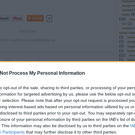
hajtogat
hangvez
(
hdidakt
(
8
hobbi
Tetszik
0
(
10
)
hun
(
1
)
i2c
(
indulás
Szólj hozzá!
aerial rob
(
1
)
irobo
Címkék:
jövő
robot
munkanélküliség
ted
(
2
)
járm
(
3
)
kagy
(
1
)
kato
(
11
)
ker
(
1
)
kibo
ndők robottámadás esetére
kickstar
(
1
)
kinec
Not Process My Personal Information
2012.06.11. 11:00 ::
richard_szabo
(
1
)
olló
kommuni
(
2
)
köny
valaki nem tudja mi a teendő, amikor megtámadja egy robot
to opt-out of the sale, sharing to third parties, or processing of your per
kosárla
ől a filmből tájékozódhat, melyben Daniel H. Wilson ad
(
kutatók
formation for targeted advertising by us, please use the below opt-out s
ácsokat Robopocalypse című könyve megjelenése kapcsán. A
(
léghajó
r selection. Please note that after your opt-out request is processed y
(
1
)
mach
vből állítólag Spielberg készít filmet 2013-ban. Forrás:
magyar
eing interest-based ads based on personal information utilized by us or
ots.net, gizmodo…
(
malaga
disclosed to third parties prior to your opt-out. You may separately opt-
masszáz
losure of your personal information by third parties on the IAB’s list of
megerős
mestersé
. This information may also be disclosed by us to third parties on the
IA
microbi
Participants
that may further disclose it to other third parties.
(
1
)
mind