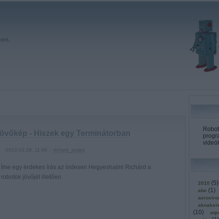
hen.
Roboto
jövőkép - Hiszek egy Terminátorban
progr
videók
2013.03.29. 11:00 ::
richard_szabo
Íme egy érdekes írás az indexen Hegyeshalmi Richárd a
robotok jövőjét illetően.
(
5
)
2010
(
1
)
abe
aerovir
aknaker
(
10
)
aqu