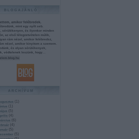
BLOGAJÁNLÓ
ettem, amikor felébredek.
bredünk, mint egy nyílt seb.
l, sérülékenyen, és ilyenkor minden
ón, az első lélegzetvételen múlik,
yan rám nézel, amikor felébredsz,
ám nézel, amikor kinyitom a szemem.
bredünk, és olyan sérülékenyek,
k, védtelenek leszünk, hogy…
elem.blog.hu
ARCHÍVUM
(
1
)
ugusztus
(
1
)
únius
(
5
)
május
(
4
)
prilis
(
6
)
március
(
4
)
ebruár
(
5
)
anuár
(
5
)
december
(
5
)
november