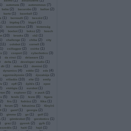
(
1
)
(
1
)
asimo
asszisztens
1
)
(
5
)
(
7
)
automata
autonomous
(
2
)
(
3
)
(
2
)
baba
bacarobo
ballon
(
1
)
(
1
)
barto
baseball
(
1
)
(
1
)
(
1
)
s
bernoulli
beszéd
(
1
)
(
7
)
(
1
)
a
bigdog
bigyó
1
)
(
19
)
biomimetikus
biztonság
(
4
)
(
1
)
(
2
)
boebot
boksz
bosch
(
10
)
(
3
)
(
1
)
on
brooks
cb2
1
)
(
1
)
(
2
)
challenge
chiba
city
(
11
)
(
1
)
(
3
)
colobot
cornell
1
)
(
2
)
(
1
)
csillagpor
csirke
(
1
)
(
1
)
(
3
)
ás
csoport
cyberbotics
)
(
1
)
(
1
)
da vinci
delaware
)
(
1
)
(
1
)
delta
developer studio
(
1
)
(
1
)
(
1
)
dlr
dobos
dominó
(
4
)
(
1
)
(
4
)
dynamics
eddie
edx
(
10
)
(
2
)
egyensúlyozás
éjszakája
1
)
(
10
)
(
1
)
előadás
elte
emily
(
1
)
(
2
)
(
1
)
iv
epfl
építés
epoc
2
)
(
1
)
(
1
)
etológia
eurobot
(
5
)
(
1
)
(
2
)
eton
explorer
e puck
(
5
)
(
1
)
(
8
)
ás
fenék
festo
figaro
2
)
(
1
)
(
2
)
(
1
)
fira
fodrász
fóka
)
(
2
)
(
1
)
forum
fukusima
fűnyíró
(
1
)
(
1
)
(
2
)
ll
gamf
georgia
2
)
(
2
)
(
1
)
(
1
)
gimme
go
golf
(
1
)
(
5
)
(
1
)
a
gömbrobot
gorobotics
)
(
1
)
(
2
)
(
1
)
graz
gyerek
gyík
(
1
)
(
1
)
(
1
)
sszedés
haiti
hajó