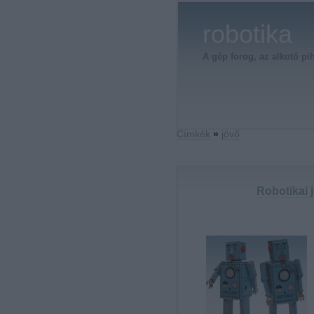
robotika
A gép forog, az alkotó pi
Címkék
»
jövő
Robotikai 