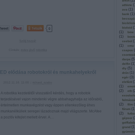
(
1
)
arkin
(
athlete
(
1
)
ava
(
1
)
bank
becsapá
biciklist
(
Tetszik
bioloid
0
(
1
)
bme
(
1
)
bost
(
Szólj hozzá!
ceebot
(
1
)
cmu
(
Címkék:
index
jövő
robotika
csapos
csontoz
(
5
darpa
(
1
delfin
(
5
)
diy
D elődása robotokról és munkahelyekről
(
1
)
drón
(
3
)
egér
(
elefánt
2012.11.16. 11:00 ::
richard_szabo
(
1
)
emot
(
2
)
(
eth
A robotika kezdetétől visszatérő kérdés, hogy a robotok
exoskel
terjedésével vajon mindenki végre abbahagyhatja az időrabló,
falmász
(
2
)
(
film
értelmetlen munkavégzést vagy éppen ellenkezőleg éhes
(
1
fórum
munkanélküliek seregei lázadoznak majd világszerte. McAfee
(
2
)
futba
a pozitív kifejlet mellett érvel. A…
(
gépsor
golflabd
(
1
grand
gyümölc