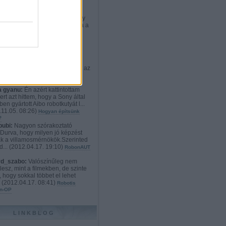
rd_szabo:
:D Nekem teljesen
etlen a cél. Ki vesz ennyiért egy
t, aminek weben kiválaszthatja a
012.12.21. 23:02
)
Robotos
onyi ajándékok: a mindenvivő
s exoskeleton
ikato:
Hát szerintem a
dyne HAL 4 és 5 sokkal
tebb és használhatóbb. Viszont az
i techno...
(
2012.11.09. 19:52
)
n robotlábon
 gyanu:
Én azért kattintottam
ert azt hittem, hogy a Sony által
en gyártott Aibo robotkutyát l...
11.05. 08:26
)
Hogyan építsünk
?
bubi:
Nagyon szórakoztató
.Durva, hogy milyen jó képzést
k a villamosmérnökök.Szerinted
d...
(
2012.04.17. 19:10
)
RobonAUT
rd_szabo:
Valószínűleg nem
lesz, mint a filmekben, de szinte
, hogy sokkal többet el lehet
.
(
2012.04.17. 08:41
)
Robotis
n-OP
LINKBLOG