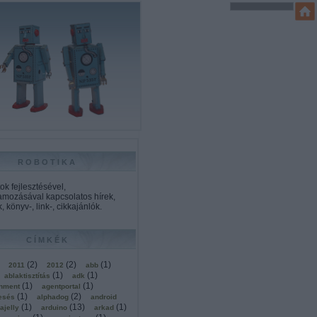
ROBOTIKA
k fejlesztésével,
amozásával kapcsolatos hírek,
, könyv-, link-, cikkajánlók.
CÍMKÉK
(
2
)
(
2
)
(
1
)
2011
2012
abb
(
1
)
(
1
)
ablaktisztítás
adk
(
1
)
(
1
)
onment
agentportal
(
1
)
(
2
)
esés
alphadog
android
(
1
)
(
13
)
(
1
)
ajelly
arduino
arkad