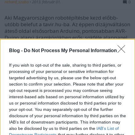
richard_szabo
•
2013. február 01.
0
Aki Magyarországon robotépítésbe kezd előbb-
utóbb belefut a tavir.hu-ba. Az éppen dizájnváltáson
áteső oldal elsősorban Arduino, pontosabban AVR-
Duino alapú áramkörökben erős: sokféle alappanel
és fedpanel érhető el a webshopban. A legtöbbhöz
részletes leírást is…
Blog -
Do Not Process My Personal Information
If you wish to opt-out of the sale, sharing to third parties, or
processing of your personal or sensitive information for
targeted advertising by us, please use the below opt-out
section to confirm your selection. Please note that after your
opt-out request is processed you may continue seeing
interest-based ads based on personal information utilized by
us or personal information disclosed to third parties prior to
your opt-out. You may separately opt-out of the further
disclosure of your personal information by third parties on the
IAB’s list of downstream participants. This information may
also be disclosed by us to third parties on the
IAB’s List of
Downstream Participants
that may further disclose it to other