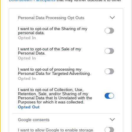
third parties.
Please note that this website/app uses one or more Google
Personal Data Processing Opt Outs
services and may gather and store information including but
not limited to your visit or usage behaviour. You may click to
I want to opt-out of the Sharing of my
personal data.
grant or deny consent to Google and its third-party tags to
Opted In
use your data for below specified purposes in below Google
consent section.
I want to opt-out of the Sale of my
Papagájmobil
Personal Data.
Opted In
richard_szabo
•
2013. január 08.
0
I want to opt-out of processing my
Personal Data for Targeted Advertising.
Haszontalanságban dobogós helyezést érhet el a
Opted In
Florida-i egyetem diákjának munkája, mellyel
I want to opt-out of Collection, Use,
levágott szárnyú papagájának mozgását könnyíti
Retention, Sale, and/or Sharing of my
meg. A botkormánnyal irányítható szerkezetre
Personal Data that Is Unrelated with the
Purposes for which it was collected.
rárepül a madár, majd a joystickot mozgatva halad
Opted Out
a megfelelő irányba, mintha már járni…
Google consents
hobbirobot.hu
I want to allow Google to enable storage