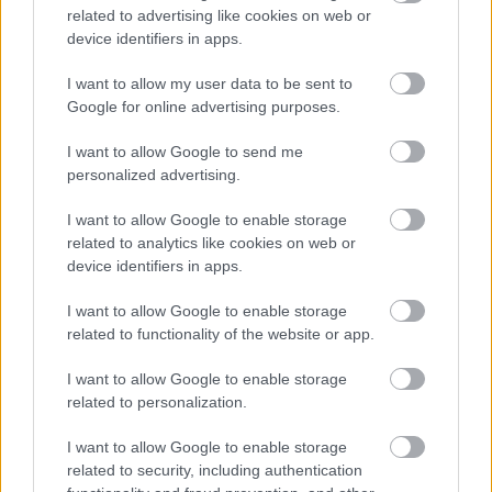
richard_szabo
•
2012. március 03.
0
related to advertising like cookies on web or
device identifiers in apps.
Egy induló magyar oldalra szeretném felhívni a
I want to allow my user data to be sent to
figyelmet: a hobbirobot.hu célja a robotikai
Google for online advertising purposes.
közösség építése cikkekkel, filmekkel, kezdőknek
szóló tanító anyagokkal. Az oldalhoz egy egyelőre
I want to allow Google to send me
webbolt is tartozik, a kínálat a fórumozók igényeinek
personalized advertising.
megfelően bővülni…
I want to allow Google to enable storage
related to analytics like cookies on web or
device identifiers in apps.
I want to allow Google to enable storage
related to functionality of the website or app.
I want to allow Google to enable storage
related to personalization.
I want to allow Google to enable storage
related to security, including authentication