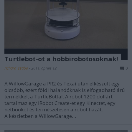
Turtlebot-ot a hobbirobotosoknak!
richard_szabo
•
2011. április 12.
0
A WillowGarage a PR2 és Texai után elkészült egy
olcsóbb, ezért földi halandóknak is elfogadható árú
termékkel, a TurtleBottal. A robot 1200 dollárt
tartalmaz egy iRobot Create-et egy Kinectet, egy
netbookot és természetesen a robot házát.
A készletben a WillowGarage…