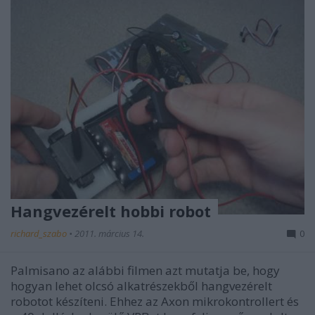
Hangvezérelt hobbi robot
richard_szabo
•
2011. március 14.
0
Palmisano az alábbi filmen azt mutatja be, hogy
hogyan lehet olcsó alkatrészekből hangvezérelt
robotot készíteni. Ehhez az Axon mikrokontrollert és