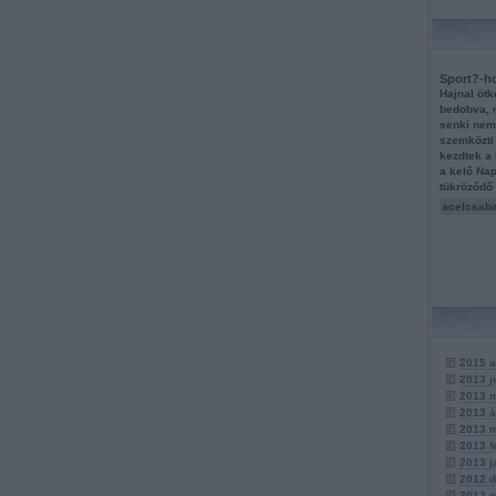
Sport?-h
Hajnal ötk
bedobva, 
senki nem 
szemközti
kezdtek a
a kelő Nap
tükröződ
acelcsaba
2015 a
2013 j
2013 
2013 á
2013 
2013 f
2013 j
2012 
2012 