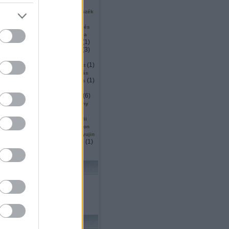
(
2
)
(
2
)
(
1
)
ku
surveyor
sütés
1
)
(
1
)
(
1
)
szállítás
szarvas
szék
(
5
)
(
1
)
inárium
szendvics
(
1
)
(
2
)
ió
szingapúr
szkennelés
(
2
)
(
1
)
or
szociális
szociológia
(
1
)
(
5
)
(
1
)
mó
tájékozódás
tajvan
(
11
)
(
3
)
tanulás
tárgydetektálás
(
4
)
(
8
)
(
18
)
ítás
távoli
ted
(
4
)
(
3
)
(
1
)
ttjáró
térképezés
teszt
)
(
3
)
(
1
)
thrun
thymio
tisztítás
(
1
)
(
3
)
(
1
)
köző
trafó
transformers
(
1
)
(
1
)
(
1
)
s
Turing
turtlebot
(
1
)
(
1
)
(
2
)
(
6
)
ts
ugrás
unió
űr
(
1
)
(
1
)
utah
vásárlás
verseny
(
1
)
(
5
)
(
1
)
ces
vízen
wall e
5
)
(
2
)
(
1
)
wedo
whittaker
wii
(
27
)
(
2
)
owgarage
wowwee
xtion
(
1
)
(
1
)
(
1
)
yoerger
youbot
yujin
(
1
)
(
1
)
(
1
)
zoknihajtogatás
zrinyi
lhő
KERESÉS
FRISS TOPIKOK