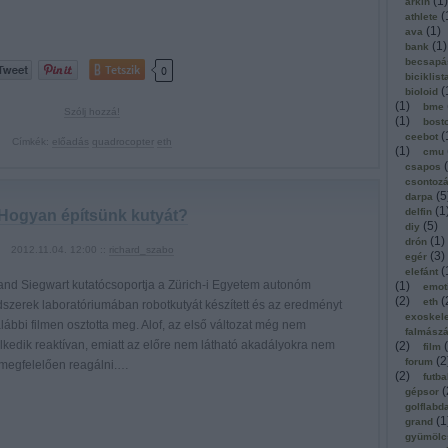
(
1
)
arkin
(
athlete
(
1
)
ava
(
1
)
bank
becsapá
Tetszik
0
biciklist
(
bioloid
(
1
)
bme
Szólj hozzá!
(
1
)
bost
(
ceebot
Címkék:
előadás
quadrocopter
eth
(
1
)
cmu
(
csapos
csontoz
(
5
darpa
(
1
delfin
Hogyan építsünk kutyát?
(
5
)
diy
(
1
)
drón
2012.11.04. 12:00 ::
richard_szabo
(
3
)
egér
(
elefánt
and Siegwart kutatócsoportja a Zürich-i Egyetem autonóm
(
1
)
emot
(
2
)
(
eth
dszerek laboratóriumában robotkutyát készített és az eredményt
exoskel
lábbi filmen osztotta meg. Alof, az első változat még nem
falmász
lkedik reaktívan, emiatt az előre nem látható akadályokra nem
(
2
)
(
film
(
2
forum
 megfelelően reagálni.…
(
2
)
futba
(
gépsor
golflabd
(
1
grand
gyümölc