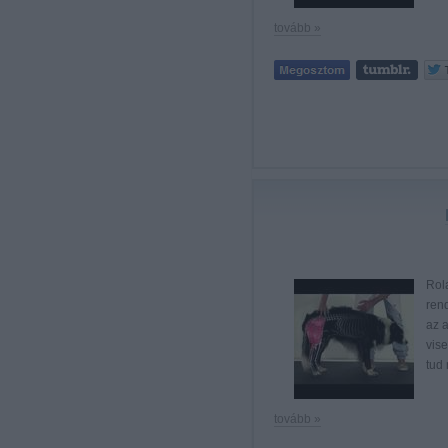
tovább »
Rol
ren
az a
vise
tud
tovább »