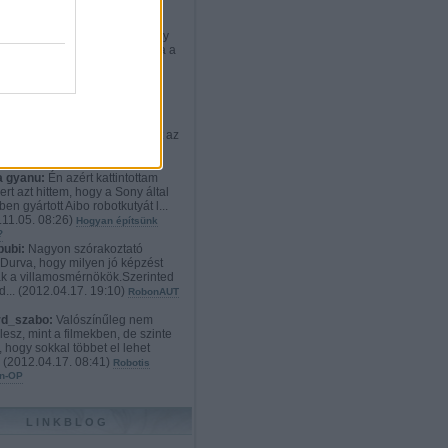
rd_szabo:
:D Nekem teljesen
etlen a cél. Ki vesz ennyiért egy
t, aminek weben kiválaszthatja a
012.12.21. 23:02
)
Robotos
onyi ajándékok: a mindenvivő
s exoskeleton
ikato:
Hát szerintem a
dyne HAL 4 és 5 sokkal
tebb és használhatóbb. Viszont az
i techno...
(
2012.11.09. 19:52
)
n robotlábon
 gyanu:
Én azért kattintottam
ert azt hittem, hogy a Sony által
en gyártott Aibo robotkutyát l...
11.05. 08:26
)
Hogyan építsünk
?
bubi:
Nagyon szórakoztató
.Durva, hogy milyen jó képzést
k a villamosmérnökök.Szerinted
d...
(
2012.04.17. 19:10
)
RobonAUT
rd_szabo:
Valószínűleg nem
lesz, mint a filmekben, de szinte
, hogy sokkal többet el lehet
.
(
2012.04.17. 08:41
)
Robotis
n-OP
LINKBLOG