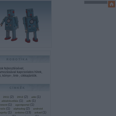
ROBOTIKA
k fejlesztésével,
amozásával kapcsolatos hírek,
, könyv-, link-, cikkajánlók.
CÍMKÉK
(
2
)
(
2
)
(
1
)
2011
2012
abb
(
1
)
(
1
)
ablaktisztítás
adk
(
1
)
(
1
)
onment
agentportal
(
1
)
(
2
)
esés
alphadog
android
(
1
)
(
13
)
(
1
)
ajelly
arduino
arkad