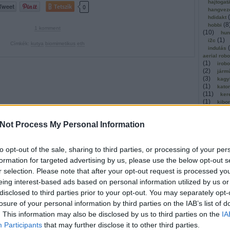
hajtogat
Tetszik
0
hangvez
(
hdidakt
(
8
hobbi
1
komment
(
10
)
hun
(
1
)
i2c
Címkék:
kutya
biomimetikus
eth
(
indulás
aerial rob
(
1
)
irobo
(
2
)
járm
(
3
)
kagy
(
1
)
kato
(
11
)
ker
(
1
)
kibo
kickstar
(
1
)
kinec
Not Process My Personal Information
(
1
)
olló
kommuni
(
2
)
köny
to opt-out of the sale, sharing to third parties, or processing of your per
kosárla
(
kutatók
formation for targeted advertising by us, please use the below opt-out s
(
léghajó
r selection. Please note that after your opt-out request is processed y
(
1
)
mach
magyar
eing interest-based ads based on personal information utilized by us or
(
malaga
disclosed to third parties prior to your opt-out. You may separately opt-
masszáz
losure of your personal information by third parties on the IAB’s list of
megerős
mestersé
. This information may also be disclosed by us to third parties on the
IA
microbi
Participants
that may further disclose it to other third parties.
(
1
)
mind