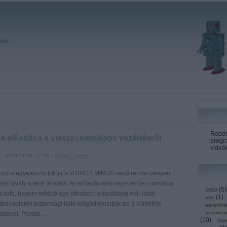
hen.
Roboto
a előadása a visszacsatolásos vezérlésről
progr
videók
2013.04.04. 17:00 ::
richard_szabo
ürich-i egyetem kutatója a ZURICH.MINDS nevű rendezvényen
élt tavaly a fenti témáról. Az előadás nem egyszerűen robotikai
(
5
)
2010
utató, hanem inkább egy attrakció: a korábban már látott
(
1
)
abe
drocopterek biztonsági háló mögött mutatják be a különféle
aerovir
aknaker
sztokat. Persze…
(
10
)
aqu