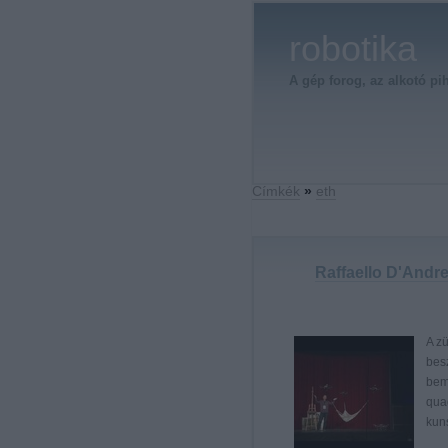
robotika
A gép forog, az alkotó pi
Címkék
»
eth
Raffaello D'Andre
A z
besz
bem
qua
kun