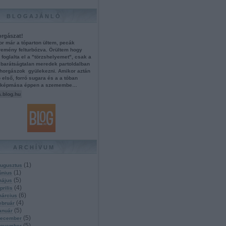
BLOGAJÁNLÓ
orgászat!
or már a tóparton ültem, pecák
remény felturbózva. Örültem hogy
foglalta el a "törzshelyemet", csak a
 barátságtalan meredek partoldalban
 horgászok gyülekezni. Amikor aztán
 első, forró sugara és a a tóban
ő képmása éppen a szemembe…
.blog.hu
ARCHÍVUM
(
1
)
ugusztus
(
1
)
únius
(
5
)
május
(
4
)
prilis
(
6
)
március
(
4
)
ebruár
(
5
)
anuár
(
5
)
december
(
5
)
november