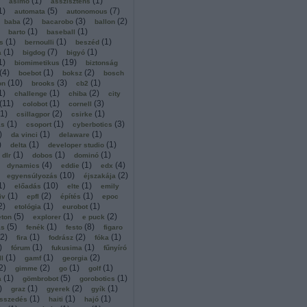
(
1
)
(
1
)
asimo
asszisztens
1
)
(
5
)
(
7
)
automata
autonomous
(
2
)
(
3
)
(
2
)
baba
bacarobo
ballon
(
1
)
(
1
)
barto
baseball
(
1
)
(
1
)
(
1
)
s
bernoulli
beszéd
(
1
)
(
7
)
(
1
)
a
bigdog
bigyó
1
)
(
19
)
biomimetikus
biztonság
(
4
)
(
1
)
(
2
)
boebot
boksz
bosch
(
10
)
(
3
)
(
1
)
on
brooks
cb2
1
)
(
1
)
(
2
)
challenge
chiba
city
(
11
)
(
1
)
(
3
)
colobot
cornell
1
)
(
2
)
(
1
)
csillagpor
csirke
(
1
)
(
1
)
(
3
)
ás
csoport
cyberbotics
)
(
1
)
(
1
)
da vinci
delaware
)
(
1
)
(
1
)
delta
developer studio
(
1
)
(
1
)
(
1
)
dlr
dobos
dominó
(
4
)
(
1
)
(
4
)
dynamics
eddie
edx
(
10
)
(
2
)
egyensúlyozás
éjszakája
1
)
(
10
)
(
1
)
előadás
elte
emily
(
1
)
(
2
)
(
1
)
iv
epfl
építés
epoc
2
)
(
1
)
(
1
)
etológia
eurobot
(
5
)
(
1
)
(
2
)
eton
explorer
e puck
(
5
)
(
1
)
(
8
)
ás
fenék
festo
figaro
2
)
(
1
)
(
2
)
(
1
)
fira
fodrász
fóka
)
(
1
)
(
1
)
fórum
fukusima
fűnyíró
(
1
)
(
1
)
(
2
)
ll
gamf
georgia
2
)
(
2
)
(
1
)
(
1
)
gimme
go
golf
(
1
)
(
5
)
(
1
)
a
gömbrobot
gorobotics
)
(
1
)
(
2
)
(
1
)
graz
gyerek
gyík
(
1
)
(
1
)
(
1
)
sszedés
haiti
hajó