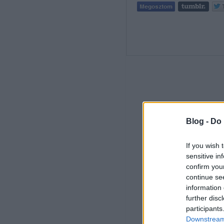
Blog -
Do 
If you wish 
sensitive in
confirm you
continue se
information 
further disc
participants
Downstream 