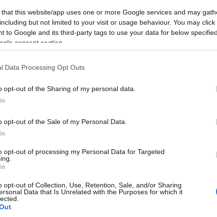
(
3
)
mitx
münche
 that this website/app uses one or more Google services and may gath
(
1
)
művé
including but not limited to your visit or usage behaviour. You may click 
(
1
)
nasa
(
1
 to Google and its third-party tags to use your data for below specifi
njszt
nourbak
ogle consent section.
nyakken
odometr
(
6
)
orvo
l Data Processing Opt Outs
(
5
)
pana
(
1
)
pécs
(
2
)
pinc
o opt-out of the Sharing of my personal data.
pogabot
(
13
)
pro
In
quadroc
(
rajzoló
(
1
)
robo
o opt-out of the Sale of my Personal Data.
(
8
)
robo
In
(
1
)
robot
robotika
Playgroun
to opt-out of processing my Personal Data for Targeted
robotkar
ing.
robotnap
In
operációs 
roomba
(
2
)
o opt-out of Collection, Use, Retention, Sale, and/or Sharing
rubik
ersonal Data that Is Unrelated with the Purposes for which it
sandflea
lected.
segway
(
3
)
Out
soci
(
2
)
srv 1