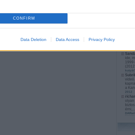
richa
érthet
játéko
CONFIRM
s...
(
2
karács
Kurata
kompl
Cyber
Data Deletion
Data Access
Privacy Policy
fejlet
izrael
Marato
Sanda
ide, m
1999-b
(
2012.
kutyát
Subri
videó
kapna
a Kan
2012
richa
olyan 
biztos
érni,..
DARwI