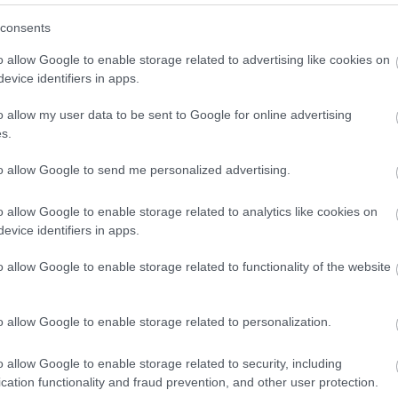
(
3
)
sudo
(
sutton
consents
(
1
)
szem
szimulác
o allow Google to enable storage related to advertising like cookies on
(
1
)
szob
(
1
)
szu
evice identifiers in apps.
(
4
)
tánc
távirány
o allow my user data to be sent to Google for online advertising
tengerala
(
4
texas
s.
(
1
)
töröl
treventu
tweenbo
to allow Google to send me personalized advertising.
(
1
)
urbi
(
19
)
vic
(
webots
o allow Google to enable storage related to analytics like cookies on
(
2
)
will
evice identifiers in apps.
(
1
)
yarb
(
1
)
zene
Címkefe
o allow Google to enable storage related to functionality of the website
o allow Google to enable storage related to personalization.
o allow Google to enable storage related to security, including
cation functionality and fraud prevention, and other user protection.