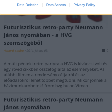
Data Deletion
Data Access
Privacy Policy
Futurisztikus retro-party Neumann
János nyomában - a HVG
szemszögéből
richard_szabo
•
2011. június 03.
0
A múlt pénteki retro partyra a HVG is kiváncsi volt és
egy rövid cikkben összefoglalta az eseményeket. Az
alábbi filmen a rendezvény céljairól és az
előadásokról lehet többet megtudni. Mikor jönnek a
házimunkarobotok? from hvg.hu on Vimeo.
Futurisztikus retro-party Neumann
János nyomában