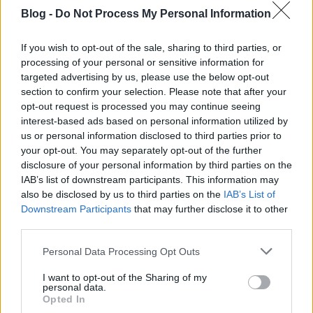
Blog -
Do Not Process My Personal Information
Találkozz a teremtőddel!
richard_szabo
•
2012. július 27.
0
If you wish to opt-out of the sale, sharing to third parties, or
processing of your personal or sensitive information for
A fenti címmel elkészült előadás a robotikával
targeted advertising by us, please use the below opt-out
foglalkozó UFO-hívőknek különösen érdekes lehet. A
section to confirm your selection. Please note that after your
filmen 16 quadrocopter láthatóak, amint világítva
opt-out request is processed you may continue seeing
interest-based ads based on personal information utilized by
táncolnak a levegőben az aláfestő zene ütemére.
us or personal information disclosed to third parties prior to
Forrás: robots.net…
your opt-out. You may separately opt-out of the further
disclosure of your personal information by third parties on the
Robotnap 2011 programja
IAB’s list of downstream participants. This information may
also be disclosed by us to third parties on the
IAB’s List of
richard_szabo
•
2011. december 02.
0
Downstream Participants
that may further disclose it to other
third parties.
RobotNap2011 tervezett program 9:00-9:30
Please note that this website/app uses one or more Google
Regisztráció 9:30-9:45 Istenes Zoltán (ELTE-IK)
Personal Data Processing Opt Outs
services and may gather and store information including but
Megnyitó9:45-10:25 Kiss Domokos, Varga Dániel
not limited to your visit or usage behaviour. You may click to
I want to opt-out of the Sharing of my
(BME, AAIT) “Eurobot és a RobonAUT”10:25-10:45
personal data.
grant or deny consent to Google and its third-party tags to
Ványa László (Zrinyi Miklós Nemzetvédelmi
Opted In
use your data for below specified purposes in below Google