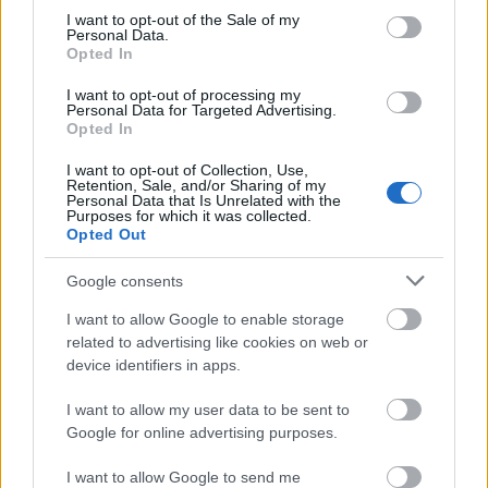
Egyetem) “Robotikai alkalmazások a Magyar…
consent section.
I want to opt-out of the Sale of my
Personal Data.
Robotnap 2011
Opted In
richard_szabo
•
2011. november 27.
0
I want to opt-out of processing my
Personal Data for Targeted Advertising.
Opted In
Időpont: 2011 december 3. szombat 9 órától egész
I want to opt-out of Collection, Use,
nap Helyszín: ELTE Informatikai Kar, 1117 Budapest,
Retention, Sale, and/or Sharing of my
Pázmány Péter Sétány 1/C, földszint 0.823-as
Personal Data that Is Unrelated with the
Purposes for which it was collected.
"Kitaibel" terem. Az idén, immár negyedik
Opted Out
alkalommal megrendezi az Eötvös Loránd
Tudományegyetem Informatikai Kar és a…
Google consents
I want to allow Google to enable storage
Dennis Hong TED előadása autonóm
related to advertising like cookies on web or
autókról vakoknak
device identifiers in apps.
richard_szabo
•
2011. június 07.
0
I want to allow my user data to be sent to
Google for online advertising purposes.
Dennis Hong korábban a DARPA Urban Challenge,
azaz a városihoz hasonló forgalomban működő
I want to allow Google to send me