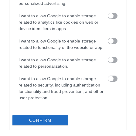
personalized advertising.
járművek versenyén lett csapatával dobogós. Ebben
az előadásban olyan autókról beszél, melyet vak
I want to allow Google to enable storage
vezetők számára terveztek. Lényegi következtetése
related to analytics like cookies on web or
az, hogy nem egyszerűen…
device identifiers in apps.
I want to allow Google to enable storage
related to functionality of the website or app.
I want to allow Google to enable storage
related to personalization.
I want to allow Google to enable storage
related to security, including authentication
functionality and fraud prevention, and other
user protection.
CONFIRM