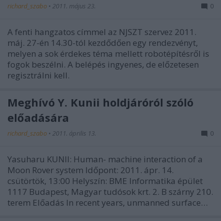
richard_szabo
•
2011. május 23.
0
A fenti hangzatos címmel az NJSZT szervez 2011.
máj. 27-én 14.30-tól kezdődően egy rendezvényt,
melyen a sok érdekes téma mellett robotépítésről is
fogok beszélni. A belépés ingyenes, de előzetesen
regisztrálni kell.
Meghívó Y. Kunii holdjáróról szóló
előadására
richard_szabo
•
2011. április 13.
0
Yasuharu KUNII: Human- machine interaction of a
Moon Rover system Időpont: 2011. ápr. 14.
csütörtök, 13:00 Helyszín: BME Informatika épület
1117 Budapest, Magyar tudósok krt. 2. B szárny 210.
terem Előadás In recent years, unmanned surface…