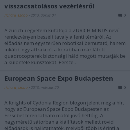
visszacsatolásos vezérlésről
richard_szabo
•
2013. április 04.
0
A zürich-i egyetem kutatója a ZURICH.MINDS nevű
rendezvényen beszélt tavaly a fenti témáról. Az
előadás nem egyszerűen robotikai bemutató, hanem
inkább egy attrakció: a korábban már látott
quadrocopterek biztonsági háló mögött mutatják be
a különféle kunsztokat. Persze…
European Space Expo Budapesten
richard_szabo
•
2013. március 20.
0
A Knights of Cydonia Region blogon jelent meg a hír,
hogy az European Space Expo Budapesten az
Erzsébet téren látható mától jövő hétfőig. A
nagyméretű sátorban a kiállítások mellett rövid
előadások is hallgathatók, melyből több is érinti a