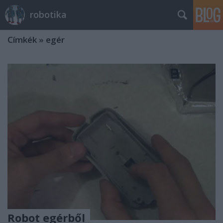
robotika
Címkék
»
egér
Robot egérből