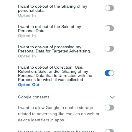
not limited to your visit or usage behaviour. You may click to
I want to opt-out of the Sharing of my
personal data.
grant or deny consent to Google and its third-party tags to
Opted In
use your data for below specified purposes in below Google
Odometria egérrel
consent section.
I want to opt-out of the Sale of my
Personal Data.
Opted In
richard_szabo
•
2010. október 20.
0
I want to opt-out of processing my
Persze itt most nem valódi egérről lesz szó, amely
Personal Data for Targeted Advertising.
Opted In
elég megbízhatóan navigál, hanem számítógépes
optikai vagy golyós egérről. Az egér elmozdulásának
I want to opt-out of Collection, Use,
eléggé pontos iránya és nagysága a vízszintes felület
Retention, Sale, and/or Sharing of my
Personal Data that Is Unrelated with the
képének változásából (optikai), illetve a golyó
Purposes for which it was collected.
elmozdulásából…
Opted Out
Google consents
I want to allow Google to enable storage
related to advertising like cookies on web or
device identifiers in apps.
I want to allow my user data to be sent to