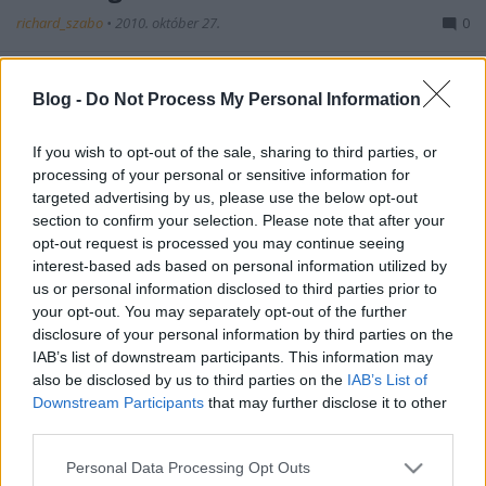
richard_szabo
•
2010. október 27.
0
Egy múltheti bejegyzésben egeret használó robotról
Blog -
Do Not Process My Personal Information
volt szó, ezúttal egy olyan robotról találtam videót,
amit egérből készítettek.A munkához egy kis
forrasztási képességre is szükség lesz a feláldozható
If you wish to opt-out of the sale, sharing to third parties, or
USB-s egér mellett, valamint két kis motorra, mely
processing of your personal or sensitive information for
egy régi…
targeted advertising by us, please use the below opt-out
section to confirm your selection. Please note that after your
opt-out request is processed you may continue seeing
interest-based ads based on personal information utilized by
us or personal information disclosed to third parties prior to
your opt-out. You may separately opt-out of the further
disclosure of your personal information by third parties on the
IAB’s list of downstream participants. This information may
also be disclosed by us to third parties on the
IAB’s List of
Downstream Participants
that may further disclose it to other
third parties.
Please note that this website/app uses one or more Google
Personal Data Processing Opt Outs
services and may gather and store information including but