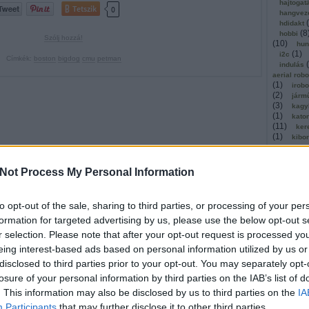
hajtogat
Tetszik
0
hangvez
(
hdidakt
(
8
hobbi
Szólj hozzá!
(
10
)
hun
(
1
)
i2c
Címkék:
boston
bigdog
cmu
petman
(
indulás
aerial rob
(
1
)
irobo
(
2
)
járm
(
3
)
kagy
(
1
)
kato
(
11
)
ker
(
1
)
kibo
kickstar
(
1
)
kinec
(
1
)
olló
Not Process My Personal Information
kommuni
(
2
)
köny
kosárla
to opt-out of the sale, sharing to third parties, or processing of your per
(
kutatók
formation for targeted advertising by us, please use the below opt-out s
(
léghajó
(
1
)
mach
r selection. Please note that after your opt-out request is processed y
magyar
eing interest-based ads based on personal information utilized by us or
(
malaga
masszáz
disclosed to third parties prior to your opt-out. You may separately opt-
megerős
losure of your personal information by third parties on the IAB’s list of
mestersé
. This information may also be disclosed by us to third parties on the
IA
microbi
(
1
)
mind
Participants
that may further disclose it to other third parties.