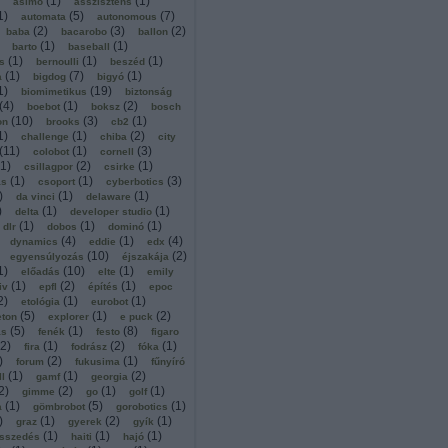
(
1
)
(
1
)
asimo
asszisztens
1
)
(
5
)
(
7
)
automata
autonomous
(
2
)
(
3
)
(
2
)
baba
bacarobo
ballon
(
1
)
(
1
)
barto
baseball
(
1
)
(
1
)
(
1
)
s
bernoulli
beszéd
(
1
)
(
7
)
(
1
)
a
bigdog
bigyó
1
)
(
19
)
biomimetikus
biztonság
(
4
)
(
1
)
(
2
)
boebot
boksz
bosch
(
10
)
(
3
)
(
1
)
on
brooks
cb2
1
)
(
1
)
(
2
)
challenge
chiba
city
(
11
)
(
1
)
(
3
)
colobot
cornell
1
)
(
2
)
(
1
)
csillagpor
csirke
(
1
)
(
1
)
(
3
)
ás
csoport
cyberbotics
)
(
1
)
(
1
)
da vinci
delaware
)
(
1
)
(
1
)
delta
developer studio
(
1
)
(
1
)
(
1
)
dlr
dobos
dominó
(
4
)
(
1
)
(
4
)
dynamics
eddie
edx
(
10
)
(
2
)
egyensúlyozás
éjszakája
1
)
(
10
)
(
1
)
előadás
elte
emily
(
1
)
(
2
)
(
1
)
iv
epfl
építés
epoc
2
)
(
1
)
(
1
)
etológia
eurobot
(
5
)
(
1
)
(
2
)
eton
explorer
e puck
(
5
)
(
1
)
(
8
)
ás
fenék
festo
figaro
2
)
(
1
)
(
2
)
(
1
)
fira
fodrász
fóka
)
(
2
)
(
1
)
forum
fukusima
fűnyíró
(
1
)
(
1
)
(
2
)
ll
gamf
georgia
2
)
(
2
)
(
1
)
(
1
)
gimme
go
golf
(
1
)
(
5
)
(
1
)
a
gömbrobot
gorobotics
)
(
1
)
(
2
)
(
1
)
graz
gyerek
gyík
(
1
)
(
1
)
(
1
)
sszedés
haiti
hajó