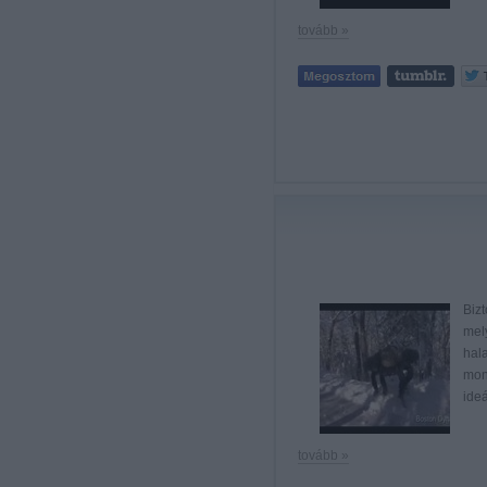
tovább »
Biz
mel
hala
mon
ide
tovább »