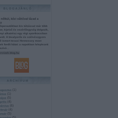
BLOGAJÁNLÓ
nélkül, kézi váltóval lázad a
ey
hiperautókban kis túlzással már több
or, kijelző és vezérlőegység dolgozik,
nyi alkatrész egy régi sportkocsiban
volt. A bivalyerős és szélvészgyors
ől ismert texasi Hennessey most
k fordít hátat: a napokban leleplezett
 szívó…
ervizek.blog.hu
ARCHÍVUM
(
1
)
ugusztus
(
1
)
únius
(
5
)
május
(
4
)
prilis
(
6
)
március
(
4
)
ebruár
(
5
)
anuár
(
5
)
december