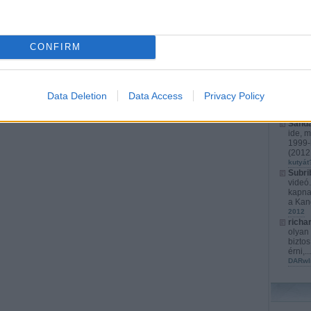
richa
érthet
játéko
s...
(
2
CONFIRM
karács
Kurata
kompl
Cyber
fejlet
Data Deletion
Data Access
Privacy Policy
izrael
Marato
Sanda
ide, m
1999-b
(
2012.
kutyát
Subri
videó
kapna
a Kan
2012
richa
olyan 
biztos
érni,..
DARwI