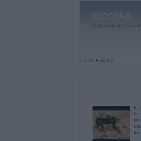
robotika
A gép forog, az alkotó pi
Címkék
»
bigdog
BigD
has
ter
tett
int