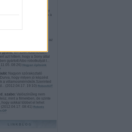
rd_szabo:
:D Nekem teljesen
etlen a cél. Ki vesz ennyiért egy
t, aminek weben kiválaszthatja a
012.12.21. 23:02
)
Robotos
onyi ajándékok: a mindenvivő
s exoskeleton
ikato:
Hát szerintem a
dyne HAL 4 és 5 sokkal
tebb és használhatóbb. Viszont az
i techno...
(
2012.11.09. 19:52
)
n robotlábon
 gyanu:
Én azért kattintottam
ert azt hittem, hogy a Sony által
en gyártott Aibo robotkutyát l...
11.05. 08:26
)
Hogyan építsünk
?
bubi:
Nagyon szórakoztató
.Durva, hogy milyen jó képzést
k a villamosmérnökök.Szerinted
d...
(
2012.04.17. 19:10
)
RobonAUT
rd_szabo:
Valószínűleg nem
lesz, mint a filmekben, de szinte
, hogy sokkal többet el lehet
.
(
2012.04.17. 08:41
)
Robotis
n-OP
LINKBLOG