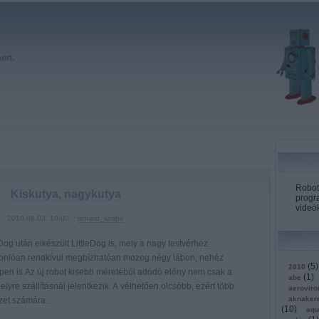
hen.
Roboto
Kiskutya, nagykutya
progr
videók
2010.06.03. 10:00 ::
richard_szabo
og után elkészült LittleDog is, mely a nagy testvérhez
onlóan rendkívül megbízhatóan mozog négy lábon, nehéz
(
5
)
2010
epen is.Az új robot kisebb méretéből adódó előny nem csak a
(
1
)
abe
helyre szállításnál jelentkezik. A vélhetően olcsóbb, ezért több
aerovir
aknaker
ézet számára…
(
10
)
aqu