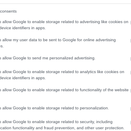
(
3
)
sudo
(
sutton
consents
(
1
)
szem
szimulác
(
1
)
szob
o allow Google to enable storage related to advertising like cookies on
(
1
)
szu
evice identifiers in apps.
(
4
)
tánc
távirány
tengerala
o allow my user data to be sent to Google for online advertising
(
4
texas
s.
(
1
)
töröl
treventu
tweenbo
to allow Google to send me personalized advertising.
(
1
)
urbi
(
19
)
vic
(
webots
o allow Google to enable storage related to analytics like cookies on
(
2
)
will
(
1
)
yarb
evice identifiers in apps.
(
1
)
zene
Címkefe
o allow Google to enable storage related to functionality of the website
o allow Google to enable storage related to personalization.
o allow Google to enable storage related to security, including
cation functionality and fraud prevention, and other user protection.