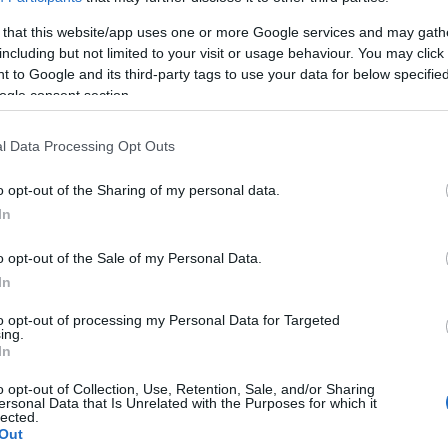
(
3
)
mitx
münche
 that this website/app uses one or more Google services and may gath
(
1
)
művé
(
1
)
including but not limited to your visit or usage behaviour. You may click 
nasa
(
1
njszt
 to Google and its third-party tags to use your data for below specifi
nourbak
ogle consent section.
nyakken
odometr
(
6
)
orvo
(
5
)
pana
l Data Processing Opt Outs
(
1
)
pécs
(
2
)
pinc
pogabot
o opt-out of the Sharing of my personal data.
(
13
)
pro
In
quadroc
(
rajzoló
(
1
)
robo
o opt-out of the Sale of my Personal Data.
(
8
)
robo
(
1
)
robot
In
robotika
Playgroun
to opt-out of processing my Personal Data for Targeted
robotkar
ing.
robotnap
In
operációs 
roomba
(
2
)
rubik
o opt-out of Collection, Use, Retention, Sale, and/or Sharing
sandflea
ersonal Data that Is Unrelated with the Purposes for which it
segway
lected.
(
3
)
soci
Out
(
2
)
srv 1