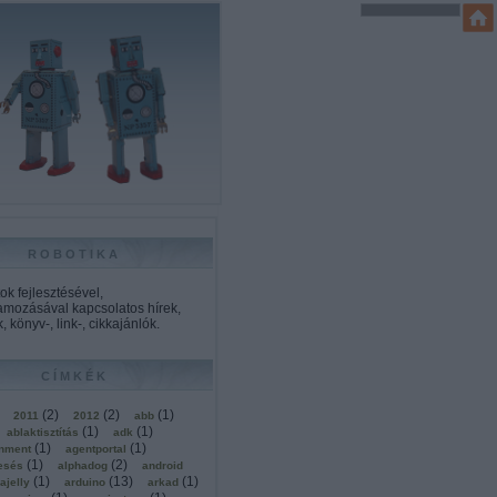
ROBOTIKA
k fejlesztésével,
amozásával kapcsolatos hírek,
, könyv-, link-, cikkajánlók.
CÍMKÉK
(
2
)
(
2
)
(
1
)
2011
2012
abb
(
1
)
(
1
)
ablaktisztítás
adk
(
1
)
(
1
)
onment
agentportal
(
1
)
(
2
)
esés
alphadog
android
(
1
)
(
13
)
(
1
)
ajelly
arduino
arkad