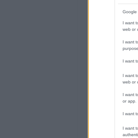
Google 
I want t
web or d
I want t
purpose
I want 
I want t
web or d
I want t
or app.
I want t
I want t
authenti