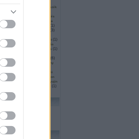
(
2
)
(
2
)
(
1
)
ku
surveyor
sütés
1
)
(
1
)
(
1
)
szállítás
szarvas
szék
(
5
)
(
1
)
inárium
szendvics
(
1
)
(
2
)
ió
szingapúr
szkennelés
(
2
)
(
1
)
or
szociális
szociológia
(
1
)
(
5
)
(
1
)
mó
tájékozódás
tajvan
(
11
)
(
3
)
tanulás
tárgydetektálás
(
4
)
(
8
)
(
18
)
ítás
távoli
ted
(
4
)
(
3
)
(
1
)
ttjáró
térképezés
teszt
)
(
3
)
(
1
)
thrun
thymio
tisztítás
(
1
)
(
3
)
(
1
)
köző
trafó
transformers
(
1
)
(
1
)
(
1
)
s
Turing
turtlebot
(
1
)
(
1
)
(
2
)
(
6
)
ts
ugrás
unió
űr
(
1
)
(
1
)
utah
vásárlás
verseny
(
1
)
(
5
)
(
1
)
ces
vízen
wall e
5
)
(
2
)
(
1
)
wedo
whittaker
wii
(
27
)
(
2
)
owgarage
wowwee
xtion
(
1
)
(
1
)
(
1
)
yoerger
youbot
yujin
(
1
)
(
1
)
(
1
)
zoknihajtogatás
zrinyi
lhő
KERESÉS
FRISS TOPIKOK