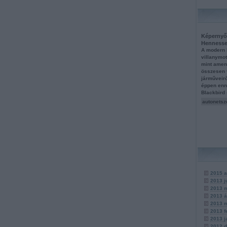
Képernyő 
Henness
A modern 
villanymot
mint amen
összesen 
járműveir
éppen enne
Blackbird
autonetsz
2015 a
2013 j
2013 
2013 á
2013 
2013 f
2013 j
2012 