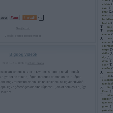
(
1
)
arkin
(
athlete
(
1
)
ava
(
1
)
bank
becsapá
Tetszik
0
biciklist
(
bioloid
(
1
)
bme
Szólj hozzá!
(
1
)
bost
(
ceebot
Címkék:
boston
bigdog
littledog
(
1
)
cmu
(
csapos
csontoz
(
5
darpa
(
1
delfin
Bigdog videók
(
5
)
diy
(
1
)
drón
2009.12.19. 10:00 ::
richard_szabo
(
3
)
egér
(
elefánt
tos sokan ismerik a Boston Dynamics Bigdog nevű robotját,
(
1
)
emot
(
2
)
(
eth
y egyenetlen talajon, jégen, meredek domboldalon is képes
exoskel
dni, nagy terhet tud cipelni, és ha kibillentik az egyensúlyából -
falmász
djuk egy egészséges oldalba rúgással -, akkor sem esik el, így
(
2
)
(
film
(
1
fórum
ális lehet…
(
2
)
futba
(
gépsor
golflabd
(
1
grand
gyümölc