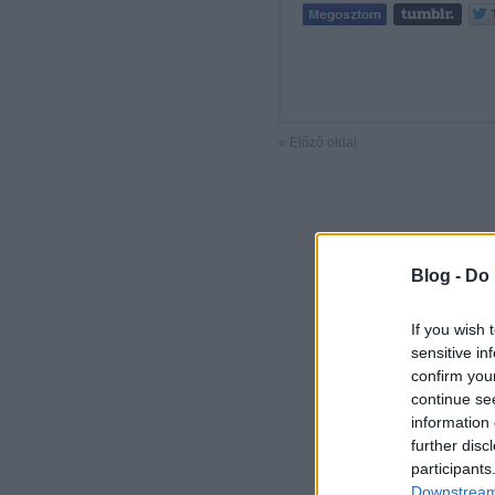
« Előző oldal
Blog -
Do 
If you wish 
sensitive in
confirm you
continue se
information 
further disc
participants
Downstream 