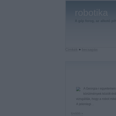
robotika
A gép forog, az alkotó pi
Címkék
»
becsapás
A Georgia-i egyetemen 
körülmények között érd
vizsgálták, hogy a robot mik
A jelenlegi…
tovább »