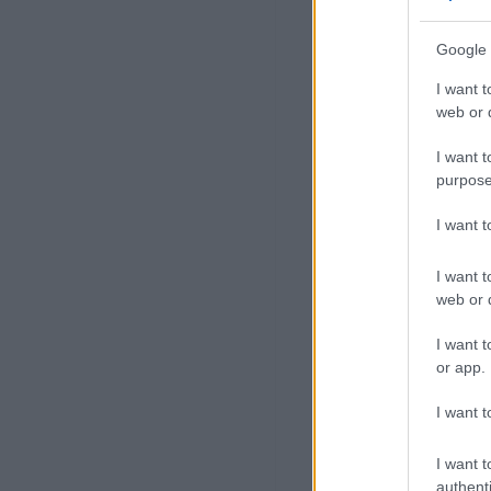
Google 
I want t
web or d
I want t
purpose
I want 
I want t
web or d
I want t
or app.
I want t
I want t
authenti