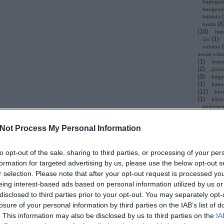
hajtogat
hangvez
(
hdidakt
(
8
hobbi
(
10
)
hun
(
1
)
i2c
(
indulás
aerial rob
(
1
)
irobo
(
2
)
járm
(
3
)
kagy
(
1
)
kato
(
11
)
ker
(
1
)
kibo
kickstar
(
1
)
kinec
(
1
)
olló
Not Process My Personal Information
kommuni
(
2
)
köny
kosárla
(
to opt-out of the sale, sharing to third parties, or processing of your per
kutatók
(
léghajó
formation for targeted advertising by us, please use the below opt-out s
(
1
)
mach
r selection. Please note that after your opt-out request is processed y
magyar
(
malaga
eing interest-based ads based on personal information utilized by us or
masszáz
disclosed to third parties prior to your opt-out. You may separately opt-
megerős
losure of your personal information by third parties on the IAB’s list of
mestersé
microbi
. This information may also be disclosed by us to third parties on the
IA
(
1
)
mind