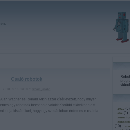
hen.
Roboto
Csaló robotok
progr
videók
2010.09.18. 13:00 ::
richard_szabo
Alan Wagner és Ronald Arkin azzal kísérletezett, hogy milyen
emes egy robotnak becsapnia valakit.Korábbi cikkeikben azt
(
5
)
2010
ént tudja kiszámítani, hogy egy szituációban érdemes-e csalnia.
(
1
)
abe
aerovir
aknaker
(
10
)
aqu