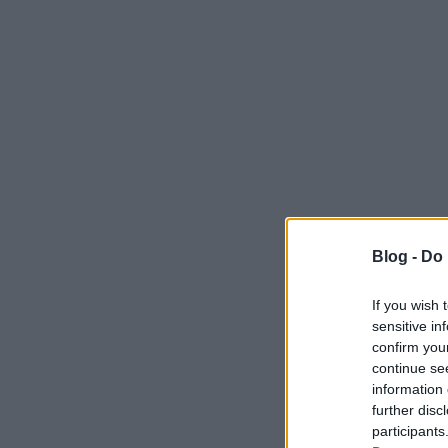
Blog -
Do 
If you wish 
sensitive in
confirm you
continue se
information 
further disc
participants