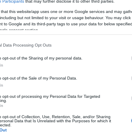
Participants
that may further disclose it to other third parties.
(
3
)
mitx
münche
(
1
)
művé
 that this website/app uses one or more Google services and may gath
(
1
)
nasa
including but not limited to your visit or usage behaviour. You may click 
(
1
njszt
 to Google and its third-party tags to use your data for below specifi
nourbak
nyakken
ogle consent section.
odometr
(
6
)
orvo
(
5
)
pana
l Data Processing Opt Outs
(
1
)
pécs
(
2
)
pinc
pogabot
o opt-out of the Sharing of my personal data.
(
13
)
pro
quadroc
In
(
rajzoló
(
1
)
robo
(
8
)
robo
o opt-out of the Sale of my Personal Data.
(
1
)
robot
In
robotika
Playgroun
robotkar
to opt-out of processing my Personal Data for Targeted
robotnap
ing.
operációs 
In
roomba
(
2
)
rubik
o opt-out of Collection, Use, Retention, Sale, and/or Sharing
sandflea
ersonal Data that Is Unrelated with the Purposes for which it
segway
lected.
(
3
)
soci
Out
(
2
)
srv 1