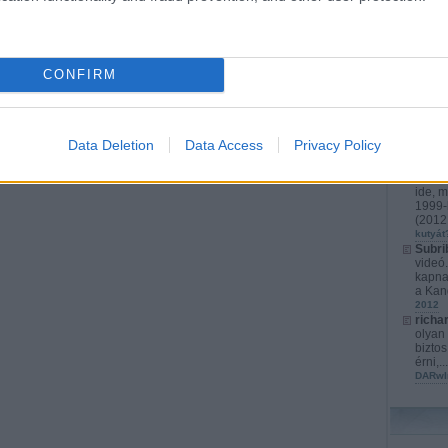
richa
érthet
játéko
s...
(
2
CONFIRM
karács
Kurata
kompl
Cyber
fejlet
Data Deletion
Data Access
Privacy Policy
izrael
Marato
Sanda
ide, m
1999-b
(
2012.
kutyát
Subri
videó
kapna
a Kan
2012
richa
olyan 
biztos
érni,..
DARwI