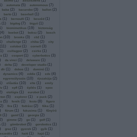
(
1
)
(
1
)
asimo
asszisztens
1
)
(
5
)
(
7
)
automata
autonomous
(
2
)
(
3
)
(
2
)
baba
bacarobo
ballon
(
1
)
(
1
)
barto
baseball
(
1
)
(
1
)
(
1
)
s
bernoulli
beszéd
(
1
)
(
7
)
(
1
)
a
bigdog
bigyó
1
)
(
19
)
biomimetikus
biztonság
(
4
)
(
1
)
(
2
)
boebot
boksz
bosch
(
10
)
(
3
)
(
1
)
on
brooks
cb2
1
)
(
1
)
(
2
)
challenge
chiba
city
(
11
)
(
1
)
(
3
)
colobot
cornell
1
)
(
2
)
(
1
)
csillagpor
csirke
(
1
)
(
1
)
(
3
)
ás
csoport
cyberbotics
)
(
1
)
(
1
)
da vinci
delaware
)
(
1
)
(
1
)
delta
developer studio
(
1
)
(
1
)
(
1
)
dlr
dobos
dominó
(
4
)
(
1
)
(
4
)
dynamics
eddie
edx
(
10
)
(
2
)
egyensúlyozás
éjszakája
1
)
(
10
)
(
1
)
előadás
elte
emily
(
1
)
(
2
)
(
1
)
iv
epfl
építés
epoc
2
)
(
1
)
(
1
)
etológia
eurobot
(
5
)
(
1
)
(
2
)
eton
explorer
e puck
(
5
)
(
1
)
(
8
)
ás
fenék
festo
figaro
2
)
(
1
)
(
2
)
(
1
)
fira
fodrász
fóka
)
(
1
)
(
1
)
fórum
fukusima
fűnyíró
(
1
)
(
1
)
(
2
)
ll
gamf
georgia
2
)
(
2
)
(
1
)
(
1
)
gimme
go
golf
(
1
)
(
5
)
(
1
)
a
gömbrobot
gorobotics
)
(
1
)
(
2
)
(
1
)
graz
gyerek
gyík
(
1
)
(
1
)
(
1
)
sszedés
haiti
hajó