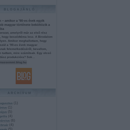
BLOGAJÁNLÓ
 – amikor a ’90-es évek egyik
bb magyar története beköltözik a
kba
orozat, amelyről már az első rész
d, hogy beszédtéma lesz. A Birodalom
ilyen. Amikor meghallottam, hogy
észül a ’90-es évek magyar
ának felemelkedéséről, bevallom,
m tudtam, mire számítsak. Egy olcsó
dász produkcióra? Sok…
massemmi.blog.hu
ARCHÍVUM
(
1
)
ugusztus
(
1
)
únius
(
5
)
május
(
4
)
prilis
(
6
)
március
(
4
)
ebruár
(
5
)
anuár