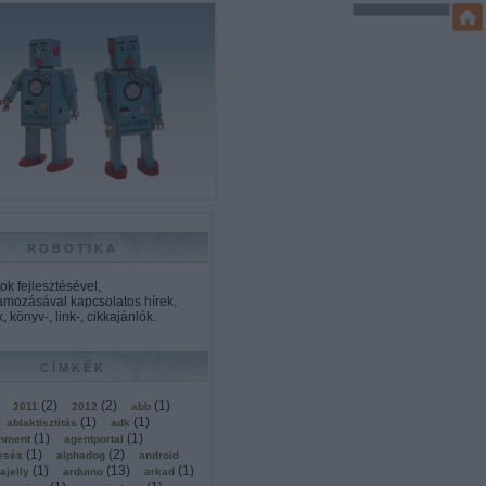
ROBOTIKA
k fejlesztésével,
amozásával kapcsolatos hírek,
, könyv-, link-, cikkajánlók.
CÍMKÉK
(
2
)
(
2
)
(
1
)
2011
2012
abb
(
1
)
(
1
)
ablaktisztítás
adk
(
1
)
(
1
)
onment
agentportal
(
1
)
(
2
)
esés
alphadog
android
(
1
)
(
13
)
(
1
)
ajelly
arduino
arkad