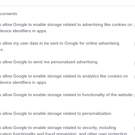
(
3
)
sudo
(
sutton
(
1
)
szem
consents
szimulác
(
1
)
szob
o allow Google to enable storage related to advertising like cookies on
(
1
)
szu
(
4
)
tánc
evice identifiers in apps.
távirány
tengerala
o allow my user data to be sent to Google for online advertising
(
4
texas
(
1
)
töröl
s.
treventu
tweenbo
(
1
)
to allow Google to send me personalized advertising.
urbi
(
19
)
vic
(
webots
(
2
)
will
o allow Google to enable storage related to analytics like cookies on
(
1
)
yarb
evice identifiers in apps.
(
1
)
zene
Címkefe
o allow Google to enable storage related to functionality of the website
o allow Google to enable storage related to personalization.
o allow Google to enable storage related to security, including
cation functionality and fraud prevention, and other user protection.