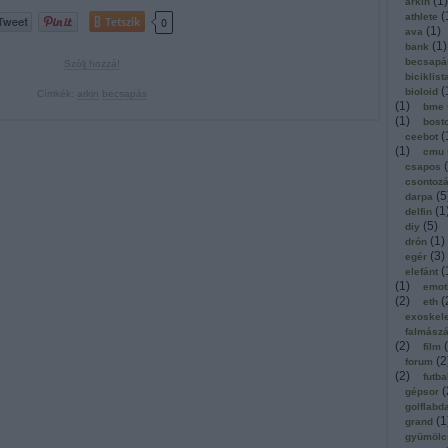
(
1
)
arkin
(
athlete
Tetszik
0
(
1
)
ava
(
1
)
bank
becsapá
Szólj hozzá!
biciklist
(
bioloid
Címkék:
arkin
becsapás
(
1
)
bme
(
1
)
bost
(
ceebot
(
1
)
cmu
(
csapos
csontoz
(
5
darpa
(
1
delfin
(
5
)
diy
(
1
)
drón
(
3
)
egér
(
elefánt
(
1
)
emot
(
2
)
(
eth
exoskel
falmász
(
2
)
(
film
(
2
forum
(
2
)
futba
(
gépsor
golflabd
(
1
grand
gyümölc