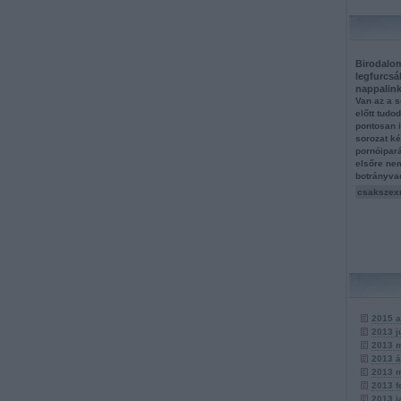
Birodalom
legfurcsá
nappalin
Van az a s
előtt tudo
pontosan 
sorozat k
pornóipar
elsőre ne
botrányva
csakszex
2015 a
2013 j
2013 
2013 á
2013 
2013 f
2013 j