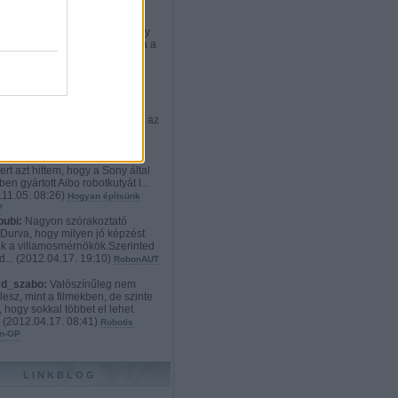
rd_szabo:
:D Nekem teljesen
etlen a cél. Ki vesz ennyiért egy
t, aminek weben kiválaszthatja a
012.12.21. 23:02
)
Robotos
onyi ajándékok: a mindenvivő
s exoskeleton
ikato:
Hát szerintem a
dyne HAL 4 és 5 sokkal
tebb és használhatóbb. Viszont az
i techno...
(
2012.11.09. 19:52
)
n robotlábon
 gyanu:
Én azért kattintottam
ert azt hittem, hogy a Sony által
en gyártott Aibo robotkutyát l...
11.05. 08:26
)
Hogyan építsünk
?
bubi:
Nagyon szórakoztató
.Durva, hogy milyen jó képzést
k a villamosmérnökök.Szerinted
d...
(
2012.04.17. 19:10
)
RobonAUT
rd_szabo:
Valószínűleg nem
lesz, mint a filmekben, de szinte
, hogy sokkal többet el lehet
.
(
2012.04.17. 08:41
)
Robotis
n-OP
LINKBLOG