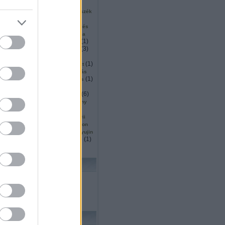
(
2
)
(
2
)
(
1
)
ku
surveyor
sütés
1
)
(
1
)
(
1
)
szállítás
szarvas
szék
(
5
)
(
1
)
inárium
szendvics
(
1
)
(
2
)
ió
szingapúr
szkennelés
(
2
)
(
1
)
or
szociális
szociológia
(
1
)
(
5
)
(
1
)
mó
tájékozódás
tajvan
(
11
)
(
3
)
tanulás
tárgydetektálás
(
4
)
(
8
)
(
18
)
ítás
távoli
ted
(
4
)
(
3
)
(
1
)
ttjáró
térképezés
teszt
)
(
3
)
(
1
)
thrun
thymio
tisztítás
(
1
)
(
3
)
(
1
)
köző
trafó
transformers
(
1
)
(
1
)
(
1
)
s
Turing
turtlebot
(
1
)
(
1
)
(
2
)
(
6
)
ts
ugrás
unió
űr
(
1
)
(
1
)
utah
vásárlás
verseny
(
1
)
(
5
)
(
1
)
ces
vízen
wall e
5
)
(
2
)
(
1
)
wedo
whittaker
wii
(
27
)
(
2
)
owgarage
wowwee
xtion
(
1
)
(
1
)
(
1
)
yoerger
youbot
yujin
(
1
)
(
1
)
(
1
)
zoknihajtogatás
zrinyi
lhő
KERESÉS
FRISS TOPIKOK