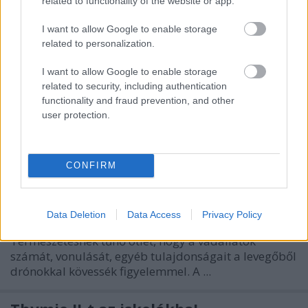
related to functionality of the website or app.
I want to allow Google to enable storage
related to personalization.
I want to allow Google to enable storage
related to security, including authentication
functionality and fraud prevention, and other
user protection.
CONFIRM
Állatmegfigyelés drónokkal
richard_szabo
•
2013. március 01.
0
Data Deletion
Data Access
Privacy Policy
Természetesnek tűnő ötlet, hogy a vadállatok
számát, vonulását, egyéb tulajdonságait a levegőből
drónokkal kövessék figyelemmel. A ...