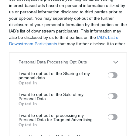
richard_szabo
•
2013. március 15.
0
interest-based ads based on personal information utilized by
us or personal information disclosed to third parties prior to
Egyre inkább szélesedik az on-line elérhető tanórák
your opt-out. You may separately opt-out of the further
kínálata és fordul a felső szintű oktatás egy új
disclosure of your personal information by third parties on the
irányba, mely minél több jó ...
IAB’s list of downstream participants. This information may
also be disclosed by us to third parties on the
IAB’s List of
Downstream Participants
that may further disclose it to other
third parties.
Please note that this website/app uses one or more Google
Personal Data Processing Opt Outs
services and may gather and store information including but
not limited to your visit or usage behaviour. You may click to
I want to opt-out of the Sharing of my
personal data.
grant or deny consent to Google and its third-party tags to
Opted In
use your data for below specified purposes in below Google
consent section.
I want to opt-out of the Sale of my
Personal Data.
Opted In
I want to opt-out of processing my
Personal Data for Targeted Advertising.
Opted In