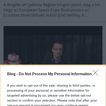
A
Knights of Cydonia Region
blogon jelent meg a hír,
hogy az European Space Expo Budapesten az
Erzsébet téren látható mától jövő hétfőig. A ...
Blog -
Do Not Process My Personal Information
If you wish to opt-out of the sale, sharing to third parties, or
processing of your personal or sensitive information for
targeted advertising by us, please use the below opt-out
Coursera on-line kurzusok
section to confirm your selection. Please note that after your
opt-out request is processed you may continue seeing