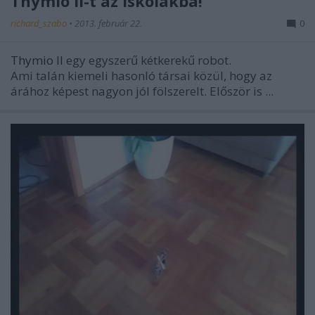
Thymio II-t az iskolákba!
richard_szabo
•
2013. február 22.
0
Thymio II
egy egyszerű kétkerekű robot.
Ami talán kiemeli hasonló társai közül, hogy az
árához képest nagyon jól fölszerelt. Először is ...