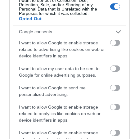
I want to opt-out of Collection, Use,
Retention, Sale, and/or Sharing of my
Personal Data that Is Unrelated with the
Purposes for which it was collected.
Opted Out
Google consents
Szendvicskészítés otthonra
I want to allow Google to enable storage
richard_szabo
•
2013. március 08.
0
related to advertising like cookies on web or
device identifiers in apps.
VEX
építőkészletből és
LynxMotion
robotkarokból
készült az a robot, ami egyszerűbb szendvics
I want to allow my user data to be sent to
elkészítésére alkalmas. Bár a karok mozgása ...
Google for online advertising purposes.
I want to allow Google to send me
personalized advertising.
I want to allow Google to enable storage
related to analytics like cookies on web or
device identifiers in apps.
I want to allow Google to enable storage