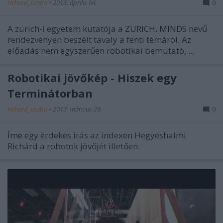
richard_szabo
•
2013. április 04.
0
A zürich-i egyetem kutatója a
ZURICH.
MINDS
nevű
rendezvényen beszélt tavaly a fenti témáról. Az
előadás nem egyszerűen robotikai bemutató, ...
Robotikai jövőkép - Hiszek egy
Terminátorban
richard_szabo
•
2013. március 29.
0
Íme
egy érdekes írás az indexen Hegyeshalmi
Richárd a robotok jövőjét illetően.