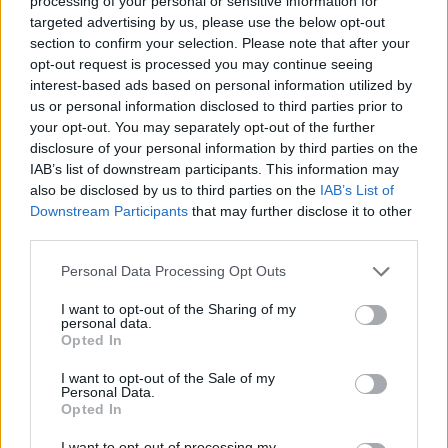
processing of your personal or sensitive information for
targeted advertising by us, please use the below opt-out
section to confirm your selection. Please note that after your
opt-out request is processed you may continue seeing
interest-based ads based on personal information utilized by
us or personal information disclosed to third parties prior to
your opt-out. You may separately opt-out of the further
Húsvéti nyuszi vs. robothadsereg
disclosure of your personal information by third parties on the
IAB’s list of downstream participants. This information may
richard_szabo
•
2013. május 24.
0
also be disclosed by us to third parties on the
IAB’s List of
Downstream Participants
that may further disclose it to other
Bár már Pünkösd is elmúlt, egy húsvéti tematikájú
third parties.
filmet mutatok. A figyelmetlen nyuszi elszórta a
csokitojásokat, amiért
Roboy
nagyon ...
Please note that this website/app uses one or more Google
Personal Data Processing Opt Outs
services and may gather and store information including but
not limited to your visit or usage behaviour. You may click to
I want to opt-out of the Sharing of my
Robotika szakosztályi gyűlés
personal data.
grant or deny consent to Google and its third-party tags to
Opted In
use your data for below specified purposes in below Google
richard_szabo
•
2013. május 21.
0
consent section.
I want to opt-out of the Sale of my
Personal Data.
Kedves Tagtársak!
Opted In
I want to opt-out of processing my