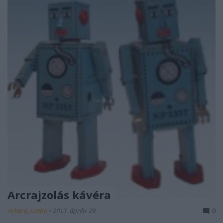
Arcrajzolás kávéra
richard_szabo
•
2013. április 29.
0