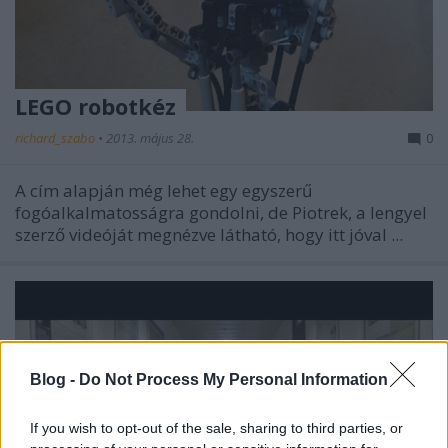
LEGO robotkéz
richard_szabo
•
2013. május 28.
0
A cím alapján még lehet egy egyszerű
fogóalkalmatosságra gondolni, de Piotrek, a lengyel
szerző videóját megnézve látható, hogy itt jóval ...
Blog -
Do Not Process My Personal Information
If you wish to opt-out of the sale, sharing to third parties, or