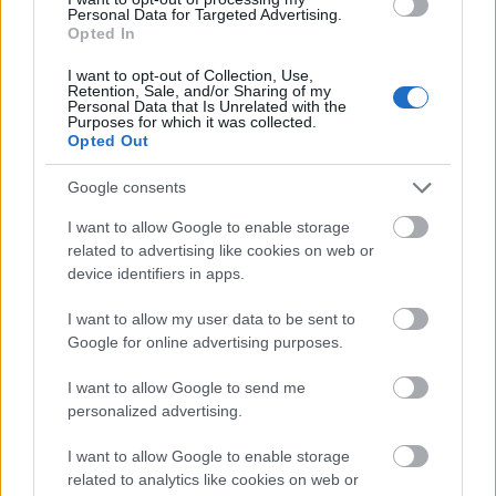
Egy kisebb szünet után 2013. május 24-én (most
Personal Data for Targeted Advertising.
pénteken) ismét szakosztályi gyűlést tartunk.
Opted In
Időpont: 18:00 óra
I want to opt-out of Collection, Use,
Retention, Sale, and/or Sharing of my
Personal Data that Is Unrelated with the
Purposes for which it was collected.
HELYSZÍN: ...
Opted Out
Keller Rinaudo TED előadása
Google consents
mobiltelefon alapú robotokról
I want to allow Google to enable storage
related to advertising like cookies on web or
richard_szabo
•
2013. május 17.
0
device identifiers in apps.
Ez az előadás inkább egy rövid bemutató.
I want to allow my user data to be sent to
A fiatalember készített egy jó kis robotot, ami nem
Google for online advertising purposes.
egy drótköteg, hanem valóban jó lehet ...
I want to allow Google to send me
personalized advertising.
I want to allow Google to enable storage
related to analytics like cookies on web or