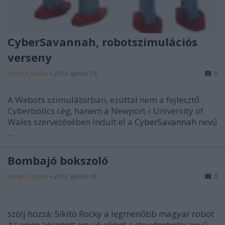
CyberSavannah, robotszimulációs
verseny
richard_szabo
•
2013. április 19.
0
A Webots szimulátorban, ezúttal nem a fejlesztő
Cyberbotics cég, hanem a Newport-i University of
Wales szervezésében indult el a
CyberSavannah
nevű
...
Bombajó bokszoló
richard_szabo
•
2013. április 10.
0
szólj hozzá: Sikító Rocky a legmenőbb magyar robot
Az origo készített egy
jó cikket
a cloudrobotix nevű