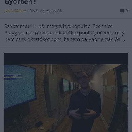
Győrben !
Juhos Sándor
•
2015. augusztus 25.
0
Szeptember 1.-től megnyitja kapuit a Technics
Playground robotikai oktatóközpont Győrben, mely
nem csak oktatóközpont, hanem pályaorientációs ...