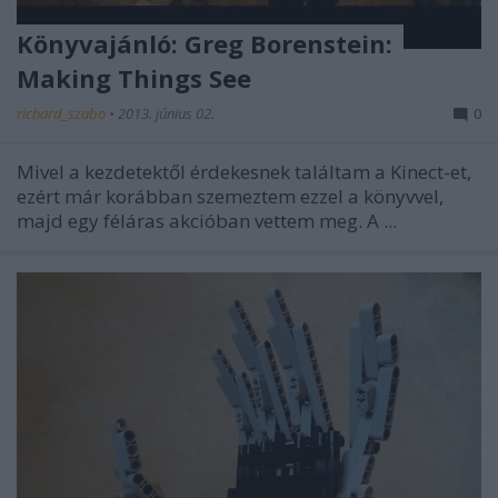
Könyvajánló: Greg Borenstein:
Making Things See
richard_szabo
•
2013. június 02.
0
Mivel a kezdetektől érdekesnek találtam a Kinect-et,
ezért már korábban szemeztem ezzel a könyvvel,
majd egy féláras akcióban vettem meg. A ...