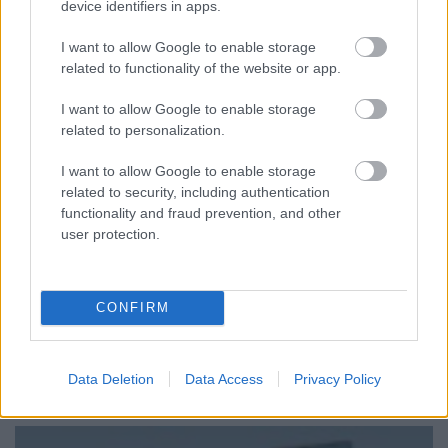
device identifiers in apps.
I want to allow Google to enable storage
related to functionality of the website or app.
I want to allow Google to enable storage
related to personalization.
I want to allow Google to enable storage
related to security, including authentication
functionality and fraud prevention, and other
user protection.
Palackkiemelés automatából
richard_szabo
•
2013. május 09.
0
CONFIRM
A
furdancs blogon
jelent meg pár hete a tehetséges
francia fiú "munkája", aki arra szánta az időt, hogy
egy olyan robotkart csináljon, amivel ...
Data Deletion
Data Access
Privacy Policy