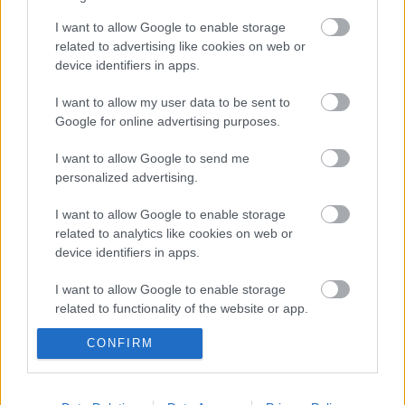
hanem egy mesterséges ökológiai rendszerben
létező ágenspopulációt kell ellátni…
I want to allow Google to enable storage
related to advertising like cookies on web or
device identifiers in apps.
Bombajó bokszoló
I want to allow my user data to be sent to
richard_szabo
•
2013. április 10.
0
Google for online advertising purposes.
szólj hozzá: Sikító Rocky a legmenőbb magyar robot
I want to allow Google to send me
Az origo készített egy jó cikket a cloudrobotix nevű
personalized advertising.
magyar cégről, mely bokszoló robotjátékot tervez
gyártani.
I want to allow Google to enable storage
related to analytics like cookies on web or
device identifiers in apps.
I want to allow Google to enable storage
related to functionality of the website or app.
CONFIRM
I want to allow Google to enable storage
related to personalization.
I want to allow Google to enable storage