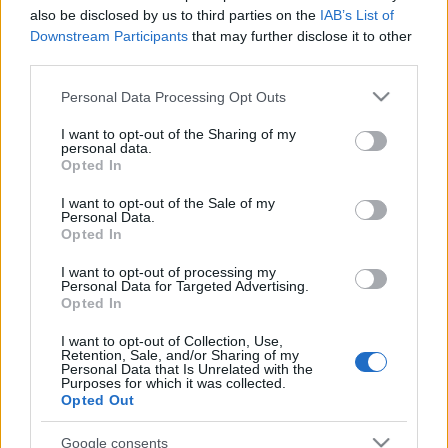
also be disclosed by us to third parties on the
IAB’s List of
Downstream Participants
that may further disclose it to other
third parties.
Please note that this website/app uses one or more Google
Personal Data Processing Opt Outs
services and may gather and store information including but
not limited to your visit or usage behaviour. You may click to
I want to opt-out of the Sharing of my
personal data.
grant or deny consent to Google and its third-party tags to
Opted In
use your data for below specified purposes in below Google
consent section.
I want to opt-out of the Sale of my
Personal Data.
Opted In
CyberSavannah, robotszimulációs
I want to opt-out of processing my
verseny
Personal Data for Targeted Advertising.
Opted In
richard_szabo
•
2013. április 19.
0
I want to opt-out of Collection, Use,
Retention, Sale, and/or Sharing of my
A Webots szimulátorban, ezúttal nem a fejlesztő
Personal Data that Is Unrelated with the
Purposes for which it was collected.
Cyberbotics cég, hanem a Newport-i University of
Opted Out
Wales szervezésében indult el a CyberSavannah nevű
verseny. Ezúttal nem egy robotot kell irányítani,
Google consents