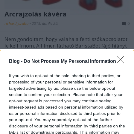
Arcrajzolás kávéra
richard_szabo
•
2013. április 29.
0
Nem gondoltam, hogy valaha a fenti szókapcsolatot
le kell írnom. A filmen látható BaristaBot fájó hiányt
pótol: lefényképezett arcunk körvonalát a kávéra
képezi le. Az egyik szerzőnek Kyle McDonaldnak
Blog -
Do Not Process My Personal Information
vannak egyéb érdekes projektjei is, például ez az
arccserélős…
If you wish to opt-out of the sale, sharing to third parties, or
processing of your personal or sensitive information for
targeted advertising by us, please use the below opt-out
section to confirm your selection. Please note that after your
opt-out request is processed you may continue seeing
interest-based ads based on personal information utilized by
us or personal information disclosed to third parties prior to
your opt-out. You may separately opt-out of the further
disclosure of your personal information by third parties on the
IAB’s list of downstream participants. This information may