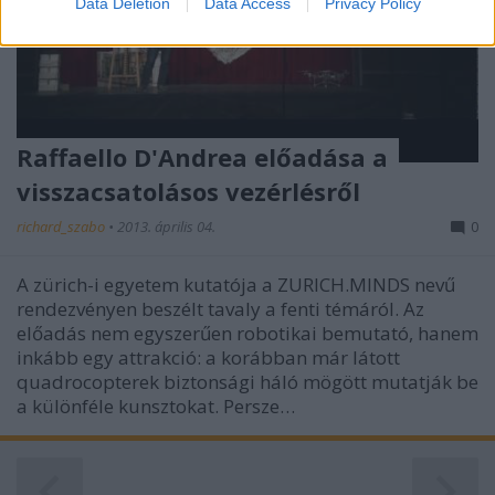
Data Deletion
Data Access
Privacy Policy
related to security, including authentication
functionality and fraud prevention, and other
user protection.
Raffaello D'Andrea előadása a
visszacsatolásos vezérlésről
richard_szabo
•
2013. április 04.
0
A zürich-i egyetem kutatója a ZURICH.MINDS nevű
rendezvényen beszélt tavaly a fenti témáról. Az
előadás nem egyszerűen robotikai bemutató, hanem
inkább egy attrakció: a korábban már látott
quadrocopterek biztonsági háló mögött mutatják be
a különféle kunsztokat. Persze…