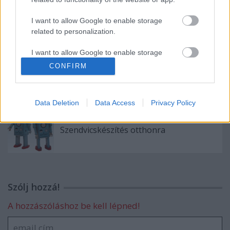
LEGO robotkéz
I want to allow Google to enable storage
related to personalization.
I want to allow Google to enable storage
related to security, including authentication
CONFIRM
CyberSavannah, robotszimulációs
functionality and fraud prevention, and other
verseny
user protection.
Data Deletion
Data Access
Privacy Policy
Szendvicskészítés otthonra
Szólj hozzá!
A hozzászóláshoz be kell lépned!