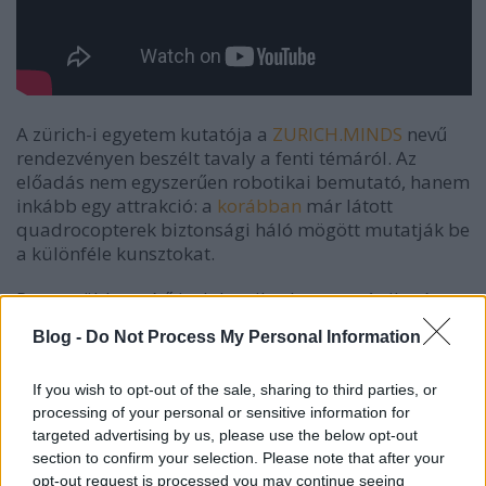
A zürich-i egyetem kutatója a
ZURICH.
MINDS
nevű
rendezvényen beszélt tavaly a fenti témáról. Az
előadás nem egyszerűen robotikai bemutató, hanem
inkább egy attrakció: a
korábban
már látott
quadrocopterek biztonsági háló mögött mutatják be
a különféle kunsztokat.
Persze több segítő is dolgozik a bemutató sikerén,
szerintem nagyon meggyőző, ahogy a robotot csak
Blog -
Do Not Process My Personal Information
úgy a légtérbe hajítva demonstrálja az előadó a
mondanivalóját.
If you wish to opt-out of the sale, sharing to third parties, or
Az alábbi felvétel pedig a konferencián készített
processing of your personal or sensitive information for
targeted advertising by us, please use the below opt-out
interjú, melyben többek között a
KIVA
raktáros
section to confirm your selection. Please note that after your
rendszerről is szó van:
opt-out request is processed you may continue seeing