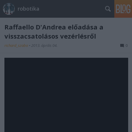
robotika
Raffaello D'Andrea előadása a
visszacsatolásos vezérlésről
richard_szabo
•
2013. április 04.
0