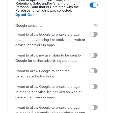
Retention, Sale, and/or Sharing of my
Personal Data that Is Unrelated with the
Purposes for which it was collected.
Opted Out
Google consents
Címkék:
előadás
quadrocopter
eth
I want to allow Google to enable storage
related to advertising like cookies on web or
device identifiers in apps.
Ajánlott bejegyzések:
I want to allow my user data to be sent to
Google for online advertising purposes.
Megnyitja kapuit a Technics Playground
I want to allow Google to send me
robotikai oktatóközpont Győrben !
personalized advertising.
I want to allow Google to enable storage
related to analytics like cookies on web or
Könyvajánló: Greg Borenstein: Making
device identifiers in apps.
Things See
I want to allow Google to enable storage
related to functionality of the website or app.