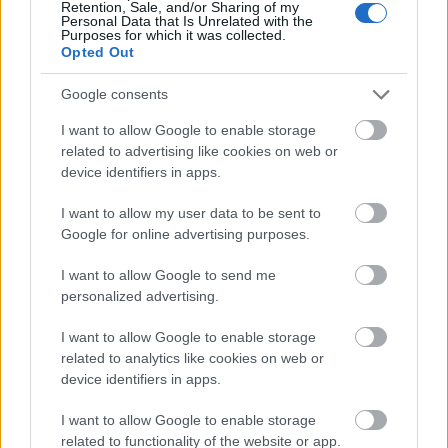
létrehozták az
edX
-et, melyben már ősszel újabb
Retention, Sale, and/or Sharing of my
Personal Data that Is Unrelated with the
kurzusok várhatók.
Purposes for which it was collected.
Opted Out
Valószínűleg ezek között is lesz olyan, mely a
robotikához kapcsolható.
Google consents
Az alábbi film a kurzus előadóinak tapasztalairól
I want to allow Google to enable storage
szól, öröm hallgatni a lelkesedésüket és a
related to advertising like cookies on web or
device identifiers in apps.
hozzáértésüket.
I want to allow my user data to be sent to
Google for online advertising purposes.
I want to allow Google to send me
personalized advertising.
I want to allow Google to enable storage
related to analytics like cookies on web or
device identifiers in apps.
I want to allow Google to enable storage
related to functionality of the website or app.