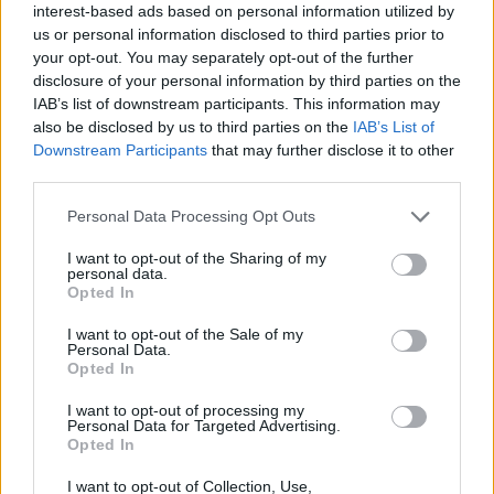
interest-based ads based on personal information utilized by
pontszám mellett egy félévközi (30%) és egy végső
us or personal information disclosed to third parties prior to
vizsga (40%) - itt már csak 3 próbálkozási lehetőség
your opt-out. You may separately opt-out of the further
volt egy kérdésnél - együtteséből állt elő a végső
disclosure of your personal information by third parties on the
jegy, az elektronikus oklevélhez minimum 60%-ot
IAB’s list of downstream participants. This information may
kellett teljesíteni.
also be disclosed by us to third parties on the
IAB’s List of
Downstream Participants
that may further disclose it to other
A kurzus az elektronika alapjait mutatja be a
third parties.
Maxwell egyenletektől, az egyszerűbb lineáris, majd
első és másodrendű áramkörökön, a MOSFET-en, a
Please note that this website/app uses one or more Google
Personal Data Processing Opt Outs
digitális kapukon át az impedanciáig, a szűrőkig, és
services and may gather and store information including but
a
műveleti erősítő
ig. A listából a terület ismerőinek
not limited to your visit or usage behaviour. You may click to
I want to opt-out of the Sharing of my
personal data.
kikövetkeztethető, hogy a sikeres vizsgához felsőfokú
grant or deny consent to Google and its third-party tags to
Opted In
matematika szükséges: komplex számok, határérték,
use your data for below specified purposes in below Google
deriválás, integrálás, egyszerűbb
consent section.
I want to opt-out of the Sale of my
Personal Data.
differenciálegyenletek készség szintű használata
Opted In
nem kerülhető el.
I want to opt-out of processing my
Amellett, hogy az MIT szerintem ötösre vizsgázott,
Personal Data for Targeted Advertising.
Opted In
tervezik a folytatást: egyelőre a Hardvarddal, később
vélhetően további egyetemekkel kiegészülve
I want to opt-out of Collection, Use,