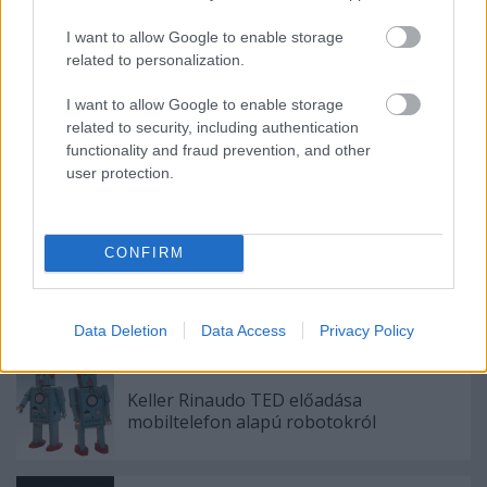
I want to allow Google to enable storage
related to personalization.
I want to allow Google to enable storage
related to security, including authentication
functionality and fraud prevention, and other
user protection.
Címkék:
online
mit
kurzus
edx
mitx
CONFIRM
Data Deletion
Data Access
Privacy Policy
Ajánlott bejegyzések:
Keller Rinaudo TED előadása
mobiltelefon alapú robotokról