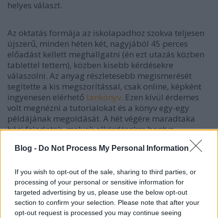
helyes választ.
Az oktatás formája az iskolapadhoz szokva teljesen
újszerű, minden héten két, nagyjából 45 perces
előadást kellett meghallgatni (én ezt utazás közben
tablettel tettem), közben kisebb kérdésekre
válaszolni. Az anyag részletesebb megismerését
segítette a kis megszorítással, csak online, képként
ingyenesen elérhető
tankönyv.
Ezen kívül érdemes
volt megnézni a tutorialokat és a könyv egy-egy
példájának megoldását. A hét végére maradtaka
házi feladatok, melyek alkérdésekre bontva
segítették az intuíció kialakulását az anyag további
Blog -
Do Not Process My Personal Information
megismerését. Az alkérdésekre tetszőleges számú
válasz volt adható, a helyes érték esetén, ami lehetett
akár egy hosszú képlet is, egy zöld pipa volt a
If you wish to opt-out of the sale, sharing to third parties, or
jutalom. A laborban valamivel egyszerűbb, inkább a
processing of your personal or sensitive information for
mérésre, áramkörök létrehozására koncentráló
targeted advertising by us, please use the below opt-out
section to confirm your selection. Please note that after your
feladatokkal lehetett találkozni. A házi feladatokból,
opt-out request is processed you may continue seeing
laborokból kialakult - maximum 15-15%-os