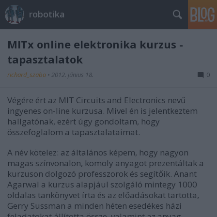
robotika
MITx online elektronika kurzus -
tapasztalatok
richard_szabo
•
2012. június 18.
0
Végére ért az MIT Circuits and Electronics nevű
ingyenes on-line kurzusa. Mivel én is jelentkeztem
hallgatónak, ezért úgy gondoltam, hogy
összefoglalom a tapasztalataimat.
A név kötelez: az általános képem, hogy nagyon
magas színvonalon, komoly anyagot prezentáltak a
kurzuson dolgozó professzorok és segítőik. Anant
Agarwal a kurzus alapjául szolgáló mintegy 1000
oldalas tankönyvet írta és az előadásokat tartotta,
Gerry Sussman a minden héten esedékes házi
feladatokat állította össze, valamint az anyag