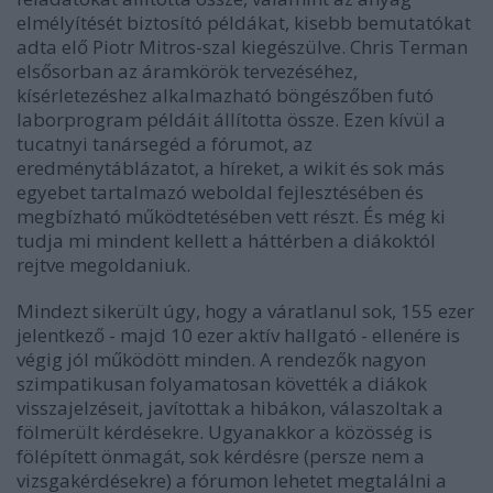
elmélyítését biztosító példákat, kisebb bemutatókat
adta elő Piotr Mitros-szal kiegészülve. Chris Terman
elsősorban az áramkörök tervezéséhez,
kísérletezéshez alkalmazható böngészőben futó
laborprogram példáit állította össze. Ezen kívül a
tucatnyi tanársegéd a fórumot, az
eredménytáblázatot, a híreket, a wikit és sok más
egyebet tartalmazó weboldal fejlesztésében és
megbízható működtetésében vett részt. És még ki
tudja mi mindent kellett a háttérben a diákoktól
rejtve megoldaniuk.
Mindezt sikerült úgy, hogy a váratlanul sok, 155 ezer
jelentkező - majd 10 ezer aktív hallgató - ellenére is
végig jól működött minden. A rendezők nagyon
szimpatikusan folyamatosan követték a diákok
visszajelzéseit, javítottak a hibákon, válaszoltak a
fölmerült kérdésekre. Ugyanakkor a közösség is
fölépített önmagát, sok kérdésre (persze nem a
vizsgakérdésekre) a fórumon lehetet megtalálni a