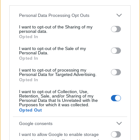
third parties.
Please note that this website/app uses one or more Google
Personal Data Processing Opt Outs
services and may gather and store information including but
not limited to your visit or usage behaviour. You may click to
I want to opt-out of the Sharing of my
personal data.
grant or deny consent to Google and its third-party tags to
Címkék:
űr
automata
tengeralattjáró
ted
Opted In
use your data for below specified purposes in below Google
consent section.
I want to opt-out of the Sale of my
Personal Data.
Opted In
Ajánlott bejegyzések:
I want to opt-out of processing my
Personal Data for Targeted Advertising.
Opted In
Könyvajánló: Greg Borenstein: Making
I want to opt-out of Collection, Use,
Things See
Retention, Sale, and/or Sharing of my
Personal Data that Is Unrelated with the
Purposes for which it was collected.
Opted Out
Húsvéti nyuszi vs. robothadsereg
Google consents
I want to allow Google to enable storage