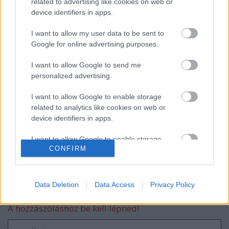
related to advertising like cookies on web or
device identifiers in apps.
Keller Rinaudo TED előadása
mobiltelefon alapú robotokról
I want to allow my user data to be sent to
Google for online advertising purposes.
I want to allow Google to send me
personalized advertising.
Pet-proto, az akadálymászó
I want to allow Google to enable storage
related to analytics like cookies on web or
device identifiers in apps.
Coursera on-line kurzusok
I want to allow Google to enable storage
CONFIRM
related to functionality of the website or app.
I want to allow Google to enable storage
related to personalization.
Data Deletion
Data Access
Privacy Policy
Szólj hozzá!
I want to allow Google to enable storage
A hozzászóláshoz be kell lépned!
related to security, including authentication
functionality and fraud prevention, and other