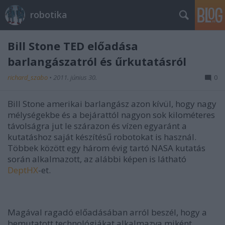
robotika
Bill Stone TED előadása
barlangászatról és űrkutatásról
richard_szabo
•
2011. június 30.
0
Bill Stone amerikai barlangász azon kívül, hogy nagy
mélységekbe és a bejárattól nagyon sok kilométeres
távolságra jut le szárazon és vízen egyaránt a
kutatáshoz saját készítésű robotokat is használ.
Többek között egy három évig tartó NASA kutatás
során alkalmazott, az alábbi képen is látható
DeptHX
-et.
Magával ragadó előadásában arról beszél, hogy a
bemutatott technológiákat alkalmazva miként