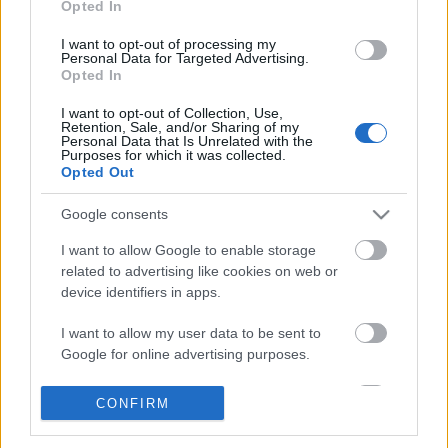
Opted In
I want to opt-out of processing my
Personal Data for Targeted Advertising.
Opted In
I want to opt-out of Collection, Use,
Retention, Sale, and/or Sharing of my
Personal Data that Is Unrelated with the
Purposes for which it was collected.
Opted Out
Google consents
I want to allow Google to enable storage
related to advertising like cookies on web or
device identifiers in apps.
I want to allow my user data to be sent to
Könyvajánló: R. Brooks: Flesh and
Google for online advertising purposes.
machines - How Robots Will Change
I want to allow Google to send me
CONFIRM
Us
personalized advertising.