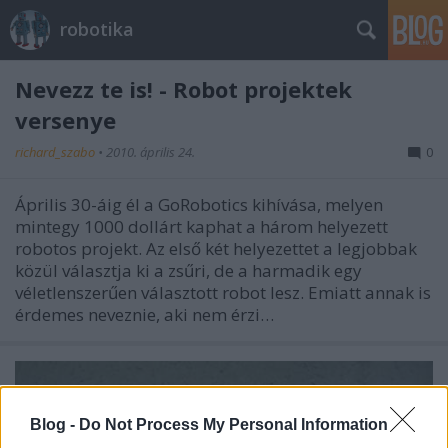
robotika
Nevezz te is! - Robot projektek
versenye
richard_szabo
•
2010. április 24.
0
Április 30-áig él a GoRobotics kihívása, melyen
mintegy 1000 dollárt kaphat a három helyezett
robotos projekt. Az első két helyezettet a legjobbak
közül választja ki a zsűri, de a harmadik egy
véletlenszerűen választott robot lesz. Emiatt annak is
érdemes neveznie, aki nem érzi…
Blog -
Do Not Process My Personal Information