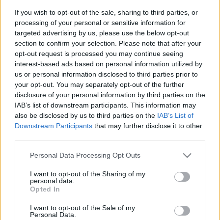
If you wish to opt-out of the sale, sharing to third parties, or
processing of your personal or sensitive information for
targeted advertising by us, please use the below opt-out
section to confirm your selection. Please note that after your
opt-out request is processed you may continue seeing
interest-based ads based on personal information utilized by
us or personal information disclosed to third parties prior to
your opt-out. You may separately opt-out of the further
disclosure of your personal information by third parties on the
IAB’s list of downstream participants. This information may
Oldalazó, guruló, póznamászó
also be disclosed by us to third parties on the
IAB’s List of
robotkígyó
Downstream Participants
that may further disclose it to other
third parties.
richard_szabo
•
2010. április 22.
2
Please note that this website/app uses one or more Google
Personal Data Processing Opt Outs
services and may gather and store information including but
A Carnegie Mellon Egyetem biorobot laborja
not limited to your visit or usage behaviour. You may click to
I want to opt-out of the Sharing of my
készített egy kígyószerű robotot, mely sokféle
personal data.
grant or deny consent to Google and its third-party tags to
terepen tud közlekedni, különböző mozgásmódokat
Opted In
use your data for below specified purposes in below Google
alkalmazva. A robot moduláris, modulonként egy-
consent section.
egy hagyományosból átalakított szervót használva,
I want to opt-out of the Sale of my
Personal Data.
ami az adott modult forgatja. A…