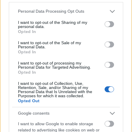
Please note that this website/app uses one or more Google
Personal Data Processing Opt Outs
services and may gather and store information including but
not limited to your visit or usage behaviour. You may click to
I want to opt-out of the Sharing of my
personal data.
e-puck robottömeg
grant or deny consent to Google and its third-party tags to
Opted In
use your data for below specified purposes in below Google
richard_szabo
•
2010. március 19.
0
consent section.
I want to opt-out of the Sale of my
Personal Data.
Opted In
A Lausanne-i egyetemen készített e-puck nevű
minirobotokból egész sok összegyűlt ezen a kis
I want to opt-out of processing my
Personal Data for Targeted Advertising.
videón: A mozgásuk nagyon meggyőző elsőre, talán
Opted In
csak annyi a szépséghiba, hogy a felvétel visszafele
van lejátszva.A robot egyébként oktatási célokra
I want to opt-out of Collection, Use,
hasznos lehet,…
Retention, Sale, and/or Sharing of my
Personal Data that Is Unrelated with the
Purposes for which it was collected.
Opted Out
Kiva robotraktáros rendszer
richard_szabo
•
2010. március 17.
0
Google consents
I want to allow Google to enable storage
A csillagpor egy korábbi cikkére hívom föl a
related to advertising like cookies on web or