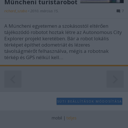
Müncheni turistarobot
user protection.
richard_szabo
•
2010. március 15.
7
A Müncheni egyetemen a szokásostól eltérően
tájékozódó robotot hoztak létre az Autonomous City
Explorer projekt keretében. Bár a robot lokális
térképet építhet odometriát és lézeres
távolságmérőt felhasználva, mégis a robotnak
térkép és GPS nélkül kell…
SÜTI BEÁLLÍTÁSOK MÓDOSÍTÁSA
mobil
|
teljes