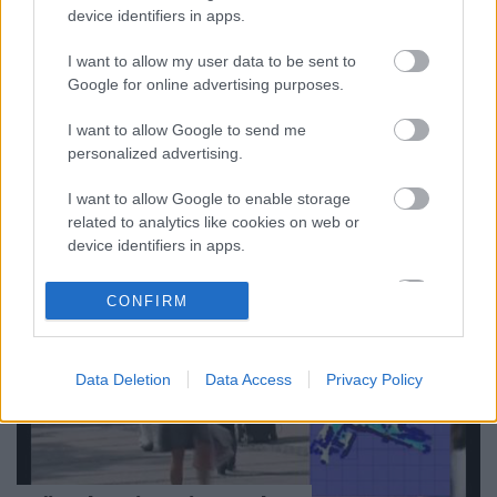
figyelmet, mely a Kiva robotrendszerről szól és
device identifiers in apps.
érdekes videókat is mutat. A rendszer részei egy
szinte automata raktárat képesek megvalósítani, egy
I want to allow my user data to be sent to
kis(?) trükkel: a polcok mennek a raktározó
Google for online advertising purposes.
személyzethez és nem fordítva, ahogy…
I want to allow Google to send me
personalized advertising.
I want to allow Google to enable storage
related to analytics like cookies on web or
device identifiers in apps.
I want to allow Google to enable storage
CONFIRM
related to functionality of the website or app.
I want to allow Google to enable storage
Data Deletion
Data Access
Privacy Policy
related to personalization.
I want to allow Google to enable storage
related to security, including authentication
functionality and fraud prevention, and other