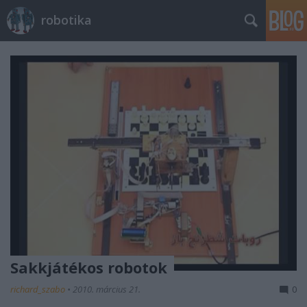
robotika
Sakkjátékos robotok
richard_szabo
•
2010. március 21.
0