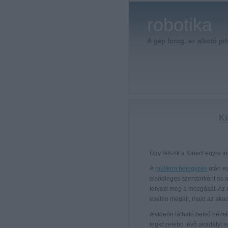
robotika
A gép forog, az alkotó pi
Ki
Úgy látszik a Kinect egyre i
A
múltkori bejegyzés
után ez
elsődleges szenzorként és a
tervezi meg a mozgását. Az e
esetén megáll, majd az akad
A videón látható belső nézetb
legközelebb lévő akadályt i