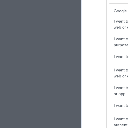
Google 
I want t
web or d
I want t
purpose
I want 
I want t
web or d
I want t
or app.
I want t
I want t
authenti