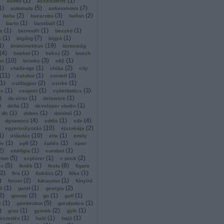
(
1
)
(
1
)
asimo
asszisztens
1
)
(
5
)
(
7
)
automata
autonomous
(
2
)
(
3
)
(
2
)
baba
bacarobo
ballon
(
1
)
(
1
)
barto
baseball
(
1
)
(
1
)
(
1
)
s
bernoulli
beszéd
(
1
)
(
7
)
(
1
)
a
bigdog
bigyó
1
)
(
19
)
biomimetikus
biztonság
(
4
)
(
1
)
(
2
)
boebot
boksz
bosch
(
10
)
(
3
)
(
1
)
on
brooks
cb2
1
)
(
1
)
(
2
)
challenge
chiba
city
(
11
)
(
1
)
(
3
)
colobot
cornell
1
)
(
2
)
(
1
)
csillagpor
csirke
(
1
)
(
1
)
(
3
)
ás
csoport
cyberbotics
)
(
1
)
(
1
)
da vinci
delaware
)
(
1
)
(
1
)
delta
developer studio
(
1
)
(
1
)
(
1
)
dlr
dobos
dominó
(
4
)
(
1
)
(
4
)
dynamics
eddie
edx
(
10
)
(
2
)
egyensúlyozás
éjszakája
1
)
(
10
)
(
1
)
előadás
elte
emily
(
1
)
(
2
)
(
1
)
iv
epfl
építés
epoc
2
)
(
1
)
(
1
)
etológia
eurobot
(
5
)
(
1
)
(
2
)
eton
explorer
e puck
(
5
)
(
1
)
(
8
)
ás
fenék
festo
figaro
2
)
(
1
)
(
2
)
(
1
)
fira
fodrász
fóka
)
(
2
)
(
1
)
forum
fukusima
fűnyíró
(
1
)
(
1
)
(
2
)
ll
gamf
georgia
2
)
(
2
)
(
1
)
(
1
)
gimme
go
golf
(
1
)
(
5
)
(
1
)
a
gömbrobot
gorobotics
)
(
1
)
(
2
)
(
1
)
graz
gyerek
gyík
(
1
)
(
1
)
(
1
)
sszedés
haiti
hajó