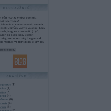
BLOGAJÁNLÓ
m bán már az ember semmit,
sak szeressék!
 bán már az ember semmit, semmit,
ssék! Jaj! Úgy vágyik valakire, hogy
is már, hogy ne szeressék! (...) Ó,
azért sír csak, hogy valakit
 még, szeressen még. Legyen aki
e: rágondolva tölthessen el egy-egy
ci…
elem.blog.hu
ARCHÍVUM
(
1
)
ugusztus
(
1
)
únius
(
5
)
május
(
4
)
prilis
(
6
)
március
(
4
)
ebruár
(
5
)
anuár
(
5
)
december