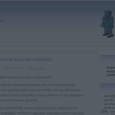
hen.
nect-et használó helikopter
Roboto
2010.12.31. 11:00 ::
richard_szabo
progr
videók
nkább beépül a robotika eszköztárába.
úttal egy helikoptert mutatok, ami a Kinectet használja
 mért pontok alapján autonóm módon épít egy térképet és
ljárás annyira dinamikus, hogy a robot az elé tett akadályok
(
5
)
2010
(
1
)
ály eltűnése után újraindul.
abe
aerovir
ől jól követhető, ahogy a robot a padlót, illetve a hozzá
aknaker
(
10
)
aqu
s megtalálja, előbbit a magasság meghatározására használja.