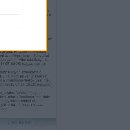
rd_szabo:
:D Nekem teljesen
etlen a cél. Ki vesz ennyiért egy
t, aminek weben kiválaszthatja a
012.12.21. 23:02
)
Robotos
onyi ajándékok: a mindenvivő
s exoskeleton
ikato:
Hát szerintem a
dyne HAL 4 és 5 sokkal
tebb és használhatóbb. Viszont az
i techno...
(
2012.11.09. 19:52
)
n robotlábon
 gyanu:
Én azért kattintottam
ert azt hittem, hogy a Sony által
en gyártott Aibo robotkutyát l...
11.05. 08:26
)
Hogyan építsünk
?
bubi:
Nagyon szórakoztató
.Durva, hogy milyen jó képzést
k a villamosmérnökök.Szerinted
d...
(
2012.04.17. 19:10
)
RobonAUT
rd_szabo:
Valószínűleg nem
lesz, mint a filmekben, de szinte
, hogy sokkal többet el lehet
.
(
2012.04.17. 08:41
)
Robotis
n-OP
LINKBLOG