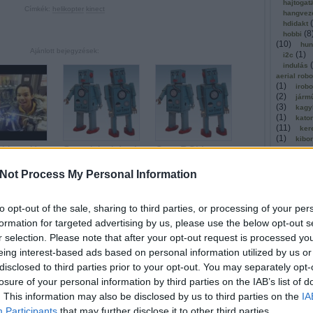
hajtogat
Címkék:
helikopter
kinect
hangvez
(
hdidakt
(
8
hobbi
(
10
)
hun
Ajánlott bejegyzések:
(
1
)
i2c
(
indulás
aerial rob
(
1
)
irobo
(
2
)
járm
(
3
)
kagy
(
1
)
kato
(
11
)
ker
(
1
)
kibo
kkiemelés
Szendvicskészít
OpenROV, a
kickstar
(
1
)
kinec
atából
és otthonra
hobbi
(
1
)
olló
Not Process My Personal Information
tengeralattjáró
kommuni
(
2
)
köny
kosárla
to opt-out of the sale, sharing to third parties, or processing of your per
(
kutatók
formation for targeted advertising by us, please use the below opt-out s
(
léghajó
(
1
)
mach
r selection. Please note that after your opt-out request is processed y
magyar
eing interest-based ads based on personal information utilized by us or
(
malaga
masszáz
disclosed to third parties prior to your opt-out. You may separately opt-
aut 2013
megerős
losure of your personal information by third parties on the IAB’s list of
ények
mestersé
. This information may also be disclosed by us to third parties on the
IA
microbi
(
1
)
mind
Participants
that may further disclose it to other third parties.