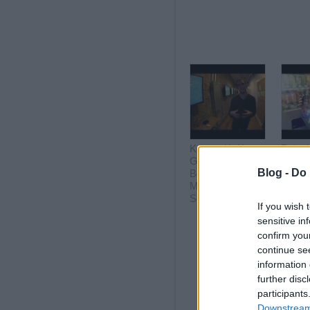
Könyvajánló:
Palac
Greg
autom
Blog -
Do 
Borenstein:
Making Things
See
If you wish 
sensitive in
confirm you
continue se
information 
Robon
further disc
eredm
participants
Downstream 