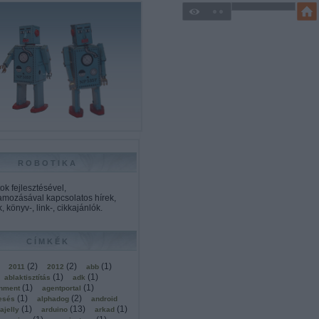
ROBOTIKA
k fejlesztésével,
amozásával kapcsolatos hírek,
, könyv-, link-, cikkajánlók.
CÍMKÉK
(
2
)
(
2
)
(
1
)
2011
2012
abb
(
1
)
(
1
)
ablaktisztítás
adk
(
1
)
(
1
)
onment
agentportal
(
1
)
(
2
)
esés
alphadog
android
(
1
)
(
13
)
(
1
)
ajelly
arduino
arkad