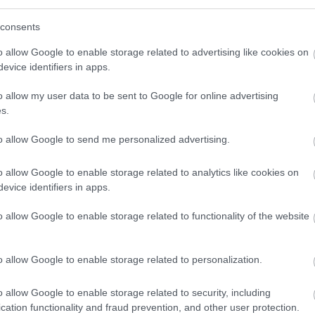
(
3
)
sudo
(
sutton
consents
(
1
)
szem
szimulác
(
1
)
szob
o allow Google to enable storage related to advertising like cookies on
(
1
)
szu
evice identifiers in apps.
(
4
)
tánc
távirány
tengerala
o allow my user data to be sent to Google for online advertising
(
4
texas
s.
(
1
)
töröl
treventu
tweenbo
to allow Google to send me personalized advertising.
(
1
)
urbi
(
19
)
vic
(
webots
o allow Google to enable storage related to analytics like cookies on
(
2
)
will
(
1
)
yarb
evice identifiers in apps.
(
1
)
zene
Címkefe
o allow Google to enable storage related to functionality of the website
o allow Google to enable storage related to personalization.
o allow Google to enable storage related to security, including
cation functionality and fraud prevention, and other user protection.