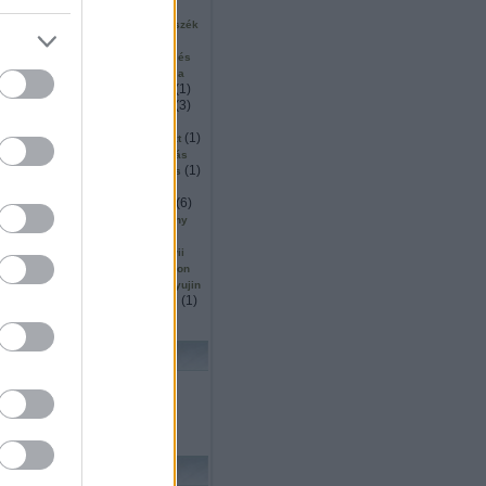
(
2
)
(
2
)
(
1
)
ku
surveyor
sütés
1
)
(
1
)
(
1
)
szállítás
szarvas
szék
(
5
)
(
1
)
inárium
szendvics
(
1
)
(
2
)
ió
szingapúr
szkennelés
(
2
)
(
1
)
or
szociális
szociológia
(
1
)
(
5
)
(
1
)
mó
tájékozódás
tajvan
(
11
)
(
3
)
tanulás
tárgydetektálás
(
4
)
(
8
)
(
18
)
ítás
távoli
ted
(
4
)
(
3
)
(
1
)
ttjáró
térképezés
teszt
)
(
3
)
(
1
)
thrun
thymio
tisztítás
(
1
)
(
3
)
(
1
)
köző
trafó
transformers
(
1
)
(
1
)
(
1
)
s
Turing
turtlebot
(
1
)
(
1
)
(
2
)
(
6
)
ts
ugrás
unió
űr
(
1
)
(
1
)
utah
vásárlás
verseny
(
1
)
(
5
)
(
1
)
ces
vízen
wall e
5
)
(
2
)
(
1
)
wedo
whittaker
wii
(
27
)
(
2
)
owgarage
wowwee
xtion
(
1
)
(
1
)
(
1
)
yoerger
youbot
yujin
(
1
)
(
1
)
(
1
)
zoknihajtogatás
zrinyi
lhő
KERESÉS
FRISS TOPIKOK