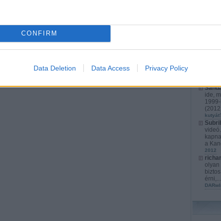
richa
érthet
játéko
s...
(
2
CONFIRM
karács
Kurata
kompl
Cyber
fejlet
Data Deletion
Data Access
Privacy Policy
izrael
Marato
Sanda
ide, m
1999-b
(
2012.
kutyát
Subri
videó
kapna
a Kan
2012
richa
olyan 
biztos
érni,..
DARwI