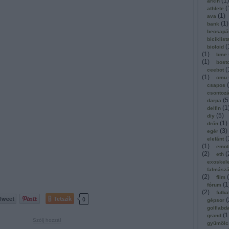
(
1
)
arkin
(
athlete
(
1
)
ava
(
1
)
bank
becsapá
biciklist
(
bioloid
(
1
)
bme
(
1
)
bost
(
ceebot
(
1
)
cmu
(
csapos
csontoz
(
5
darpa
(
1
delfin
(
5
)
diy
(
1
)
drón
(
3
)
egér
(
elefánt
(
1
)
emot
(
2
)
(
eth
exoskel
falmász
(
2
)
(
film
(
1
fórum
(
2
)
futba
Tetszik
0
(
gépsor
golflabd
(
1
grand
Szólj hozzá!
gyümölc