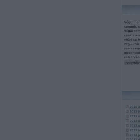
Végül ne
semmit, c
Végül nem
csak szere
eltűri azt 
végül már 
szeressen
megengedj
estét. Vá
gyogyuljv
2015 a
2013 j
2013 
2013 á
2013 
2013 f
2013 j
2012 