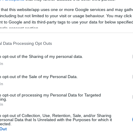
(
3
)
mitx
A bejegyzés trackback címe:
münche
 that this website/app uses one or more Google services and may gath
(
1
)
művé
rackback/id/2519475
(
1
)
including but not limited to your visit or usage behaviour. You may click 
nasa
(
1
njszt
 to Google and its third-party tags to use your data for below specifi
nourbak
Kommentek:
ogle consent section.
nyakken
k
értelmében felhasználói tartalomnak minősülnek, értük a
szolgáltatás technikai
üzemeltetője
odometr
m ellenőrzi. Kifogás esetén forduljon a blog szerkesztőjéhez. Részletek a
Felhasználási feltételekben
(
6
)
orvo
(
5
)
pana
l Data Processing Opt Outs
(
1
)
pécs
(
2
)
pinc
pogabot
o opt-out of the Sharing of my personal data.
vagy
regisztrálj
! ‐
Belépés Facebookkal
(
13
)
pro
In
quadroc
(
rajzoló
(
1
)
robo
o opt-out of the Sale of my Personal Data.
(
8
)
robo
(
1
)
robot
In
robotika
Playgroun
to opt-out of processing my Personal Data for Targeted
robotkar
ing.
robotnap
In
operációs 
roomba
(
2
)
rubik
o opt-out of Collection, Use, Retention, Sale, and/or Sharing
sandflea
ersonal Data that Is Unrelated with the Purposes for which it
segway
lected.
(
3
)
soci
Out
(
2
)
srv 1