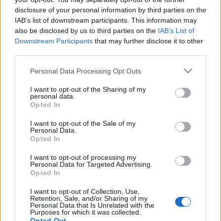
disclosure of your personal information by third parties on the
IAB’s list of downstream participants. This information may
also be disclosed by us to third parties on the
IAB’s List of
Downstream Participants
that may further disclose it to other
third parties.
Please note that this website/app uses one or more Google
Personal Data Processing Opt Outs
services and may gather and store information including but
not limited to your visit or usage behaviour. You may click to
I want to opt-out of the Sharing of my
personal data.
grant or deny consent to Google and its third-party tags to
Opted In
use your data for below specified purposes in below Google
consent section.
I want to opt-out of the Sale of my
Personal Data.
Opted In
I want to opt-out of processing my
Personal Data for Targeted Advertising.
Opted In
Címkék:
magyar
slam
malaga
mrpt
I want to opt-out of Collection, Use,
Retention, Sale, and/or Sharing of my
Personal Data that Is Unrelated with the
Purposes for which it was collected.
Opted Out