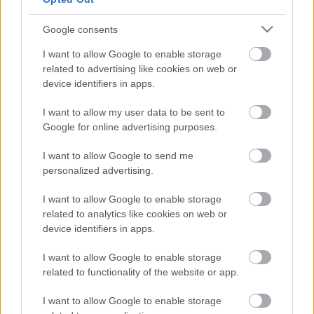
Ajánlott bejegyzések:
Google consents
I want to allow Google to enable storage
related to advertising like cookies on web or
LEGO robotkéz
device identifiers in apps.
I want to allow my user data to be sent to
Google for online advertising purposes.
Húsvéti nyuszi vs. robothadsereg
I want to allow Google to send me
personalized advertising.
I want to allow Google to enable storage
related to analytics like cookies on web or
Robotika szakosztályi gyűlés
device identifiers in apps.
I want to allow Google to enable storage
related to functionality of the website or app.
Raffaello D'Andrea előadása a
I want to allow Google to enable storage
visszacsatolásos vezérlésről