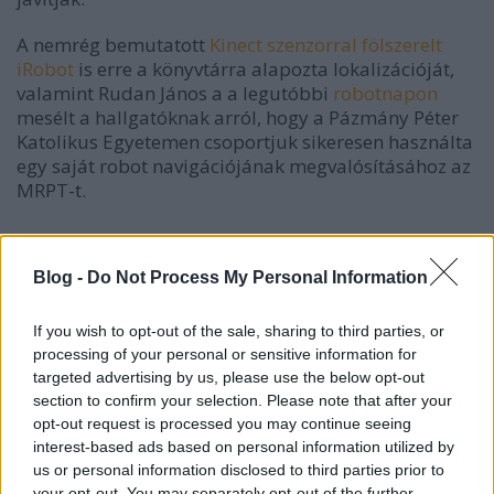
A nemrég bemutatott
Kinect szenzorral fölszerelt
iRobot
is erre a könyvtárra alapozta lokalizációját,
valamint Rudan János a a legutóbbi
robotnapon
mesélt a hallgatóknak arról, hogy a Pázmány Péter
Katolikus Egyetemen csoportjuk sikeresen használta
egy saját robot navigációjának megvalósításához az
MRPT-t.
A Drezdai Egyetemen készített alábbi videó szintén a
könyvtár használatára mutat egy példát.
Blog -
Do Not Process My Personal Information
If you wish to opt-out of the sale, sharing to third parties, or
processing of your personal or sensitive information for
targeted advertising by us, please use the below opt-out
section to confirm your selection. Please note that after your
opt-out request is processed you may continue seeing
interest-based ads based on personal information utilized by
us or personal information disclosed to third parties prior to
your opt-out. You may separately opt-out of the further