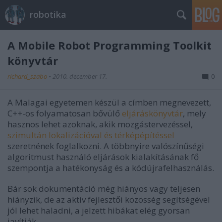
robotika
A Mobile Robot Programming Toolkit
könyvtár
richard_szabo
•
2010. december 17.
0
A Malagai egyetemen készül a címben megnevezett,
C++-os folyamatosan bővülő
eljáráskönyvtár
, mely
hasznos lehet azoknak, akik mozgástervezéssel,
szimultán lokalizációval és térképépítéssel
szeretnének foglalkozni. A többnyire valószínűségi
algoritmust használó eljárások kialakításának fő
szempontja a hatékonyság és a kódújrafelhasználás.
Bár sok dokumentáció még hiányos vagy teljesen
hiányzik, de az aktív fejlesztői közösség segítségével
jól lehet haladni, a jelzett hibákat elég gyorsan
javítják.