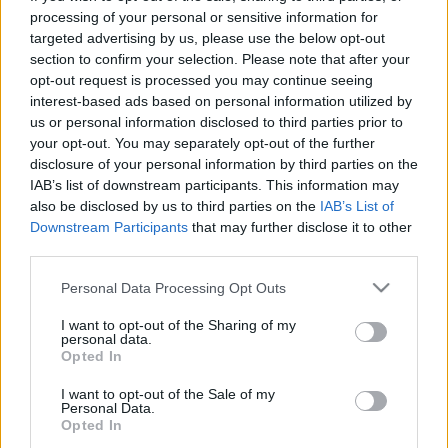
processing of your personal or sensitive information for
Összességében jó eszköznek találtam a LEGO WeDo-
targeted advertising by us, please use the below opt-out
t, a használat valóban nagyjából 7 éves kortól
section to confirm your selection. Please note that after your
ajánlott, de szülői segítséggel már kisebbek is
opt-out request is processed you may continue seeing
elkezdhetik.
interest-based ads based on personal information utilized by
us or personal information disclosed to third parties prior to
your opt-out. You may separately opt-out of the further
disclosure of your personal information by third parties on the
IAB’s list of downstream participants. This information may
Címkék:
lego
wedo
hdidakt
also be disclosed by us to third parties on the
IAB’s List of
Downstream Participants
that may further disclose it to other
third parties.
Please note that this website/app uses one or more Google
Personal Data Processing Opt Outs
services and may gather and store information including but
Ajánlott bejegyzések:
not limited to your visit or usage behaviour. You may click to
I want to opt-out of the Sharing of my
personal data.
grant or deny consent to Google and its third-party tags to
Opted In
use your data for below specified purposes in below Google
LEGO robotkéz
consent section.
I want to opt-out of the Sale of my
Personal Data.
Opted In