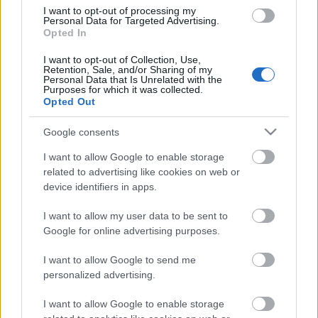
I want to opt-out of processing my
Personal Data for Targeted Advertising.
Bombajó bokszoló
Opted In
I want to opt-out of Collection, Use,
Retention, Sale, and/or Sharing of my
Personal Data that Is Unrelated with the
Purposes for which it was collected.
Raffaello D'Andrea előadása a
Opted Out
visszacsatolásos vezérlésről
Google consents
I want to allow Google to enable storage
related to advertising like cookies on web or
European Space Expo Budapesten
device identifiers in apps.
I want to allow my user data to be sent to
Google for online advertising purposes.
Robonaut 2013 eredmények
I want to allow Google to send me
personalized advertising.
I want to allow Google to enable storage