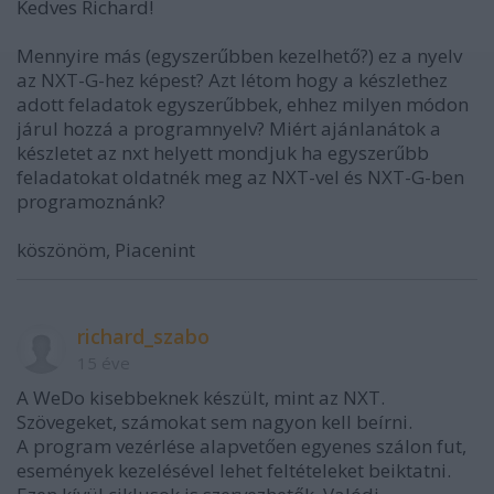
Kedves Richard!
Mennyire más (egyszerűbben kezelhető?) ez a nyelv
az NXT-G-hez képest? Azt létom hogy a készlethez
adott feladatok egyszerűbbek, ehhez milyen módon
járul hozzá a programnyelv? Miért ajánlanátok a
készletet az nxt helyett mondjuk ha egyszerűbb
feladatokat oldatnék meg az NXT-vel és NXT-G-ben
programoznánk?
köszönöm, Piacenint
richard_szabo
15 éve
A WeDo kisebbeknek készült, mint az NXT.
Szövegeket, számokat sem nagyon kell beírni.
A program vezérlése alapvetően egyenes szálon fut,
események kezelésével lehet feltételeket beiktatni.