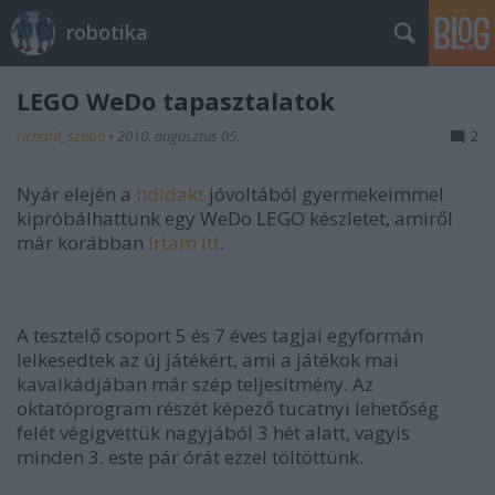
robotika
LEGO WeDo tapasztalatok
richard_szabo
•
2010. augusztus 05.
2
Nyár elején a
hdidakt
jóvoltából gyermekeimmel
kipróbálhattunk egy WeDo LEGO készletet, amiről
már korábban
írtam itt
.
A tesztelő csoport 5 és 7 éves tagjai egyformán
lelkesedtek az új játékért, ami a játékok mai
kavalkádjában már szép teljesítmény. Az
oktatóprogram részét képező tucatnyi lehetőség
felét végigvettük nagyjából 3 hét alatt, vagyis
minden 3. este pár órát ezzel töltöttünk.