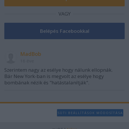
user protection.
VAGY
MadBob
16 éve
Szerintem nagy az esélye hogy nálunk ellopnák.
Bár New York-ban is megvolt az esélye hogy
bombának nézik és "hatástalanítják".
SÜTI BEÁLLÍTÁSOK MÓDOSÍTÁSA