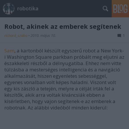
robotika
Robot, akinek az emberek segítenek
richard_szabo
•
2010. május 10.
1
Sam
, a kartonból készült egyszerű robot a New York-
i Washington Square parkban próbált meg eljutni az
északkeleti részből a délnyugatiba. Ehhez nem vitte
túlzásba a mesterséges intelligencia és a navigáció
alkalmazását, hiszen egyenletes sebességgel,
egyenes vonalban volt képes haladni. Viszont volt
egy kis zászló a tetején, melyre a célját írták fel a
készítők, akik arra voltak kiváncsiák ebben a
kísérletben, hogy vajon segítenek-e az emberek a
robotnak. Az alábbi videóból minden kiderül: