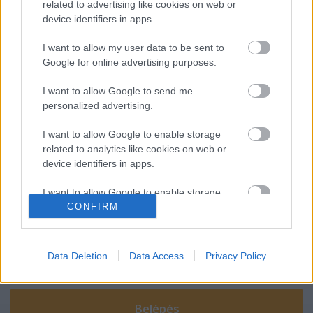
related to advertising like cookies on web or
Robotikai jövőkép - Hiszek egy
device identifiers in apps.
Terminátorban
I want to allow my user data to be sent to
Google for online advertising purposes.
I want to allow Google to send me
Magyarok a Marson 2013
personalized advertising.
I want to allow Google to enable storage
related to analytics like cookies on web or
device identifiers in apps.
Szólj hozzá!
I want to allow Google to enable storage
A hozzászóláshoz be kell lépned!
CONFIRM
related to functionality of the website or app.
I want to allow Google to enable storage
related to personalization.
Data Deletion
Data Access
Privacy Policy
I want to allow Google to enable storage
related to security, including authentication
functionality and fraud prevention, and other