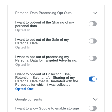
third parties.
Please note that this website/app uses one or more Google
Personal Data Processing Opt Outs
services and may gather and store information including but
not limited to your visit or usage behaviour. You may click to
I want to opt-out of the Sharing of my
Ajánlott bejegyzések:
personal data.
grant or deny consent to Google and its third-party tags to
Opted In
use your data for below specified purposes in below Google
consent section.
Keller Rinaudo TED előadása
I want to opt-out of the Sale of my
Personal Data.
mobiltelefon alapú robotokról
Opted In
I want to opt-out of processing my
Personal Data for Targeted Advertising.
Opted In
CyberSavannah, robotszimulációs
verseny
I want to opt-out of Collection, Use,
Retention, Sale, and/or Sharing of my
Personal Data that Is Unrelated with the
Purposes for which it was collected.
Opted Out
Bombajó bokszoló
Google consents
I want to allow Google to enable storage