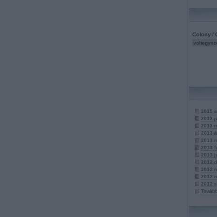
Colony / 
voltegysz
2015 a
2013 j
2013 
2013 á
2013 
2013 f
2013 j
2012 
2012 
2012 o
2012 
Továb