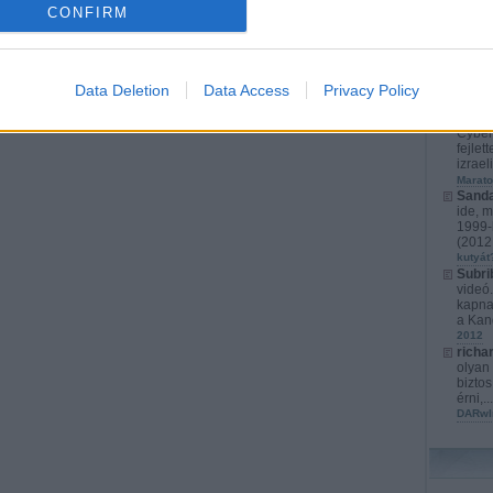
CONFIRM
richa
érthet
játéko
s...
(
2
karács
Data Deletion
Data Access
Privacy Policy
Kurata
kompl
Cyber
fejlet
izrael
Marato
Sanda
ide, m
1999-b
(
2012.
kutyát
Subri
videó
kapna
a Kan
2012
richa
olyan 
biztos
érni,..
DARwI