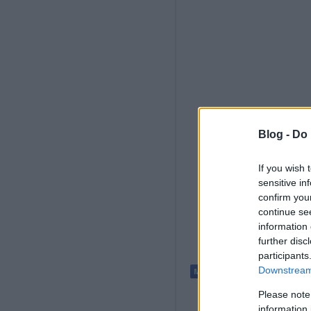
Blog -
Do 
If you wish 
sensitive in
confirm you
continue se
information 
further disc
participants
Downstream 
Please note
information 