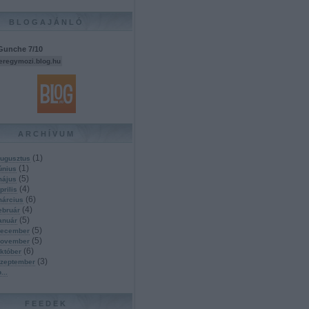
BLOGAJÁNLÓ
Gunche 7/10
eregymozi.blog.hu
ARCHÍVUM
(
1
)
ugusztus
(
1
)
únius
(
5
)
május
(
4
)
prilis
(
6
)
március
(
4
)
ebruár
(
5
)
anuár
(
5
)
december
(
5
)
november
(
6
)
któber
(
3
)
szeptember
b
...
FEEDEK