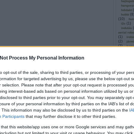
hajtogat
hangvez
(
hdidakt
(
8
hobbi
(
10
)
hun
(
1
)
i2c
(
indulás
aerial rob
(
1
)
irobo
(
2
)
járm
(
3
)
kagy
(
1
)
kato
(
11
)
ker
Not Process My Personal Information
(
1
)
kibo
kickstar
(
1
)
kinec
to opt-out of the sale, sharing to third parties, or processing of your per
(
1
)
olló
kommuni
formation for targeted advertising by us, please use the below opt-out s
(
2
)
köny
r selection. Please note that after your opt-out request is processed y
kosárla
(
eing interest-based ads based on personal information utilized by us or
kutatók
(
léghajó
disclosed to third parties prior to your opt-out. You may separately opt-
(
1
)
mach
losure of your personal information by third parties on the IAB’s list of
magyar
(
malaga
. This information may also be disclosed by us to third parties on the
IA
masszáz
Participants
that may further disclose it to other third parties.
Tetszik
0
megerős
mestersé
 that this website/app uses one or more Google services and may gath
microbi
Szólj hozzá!
(
1
)
mind
including but not limited to your visit or usage behaviour. You may click 